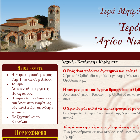
Α
Αρχική
»
Κατήχηση
»
Κηρύγματα
Ο Θεός εἶναι πρόσωπο ἀγαπημένο καί ποθητό.
Η Ετήσια Ιεραποδημία μας
Σήμερα ἡ Ὀρθοδοξία ἑορτάζει τήν μνήμη ἑνός κορ
στην Τήνο και στην Άνδρο.
Θεσσαλονίκη...
Το Ιερό
Δεκαπενταλείτουργο της
Η πονεμένη καί ταυτόχρονα θριαμβεύουσα Ὀρθ
Παναγίας μας.
Ἀνέτειλε σήμερα ἡ Κυριακή τῆς Ὀρθοδοξίας καί ἀν
Η παρουσία του λειψάνου
συνε...
του Αγίου στην ενορία μας
μάς καλεί ακόμη σε ενότητα
Ο Χριστός μᾶς καλεῖ νά περπατήσουμε τό μονο
και αγάπη.
Βρισκόμαστε σήμερα στό κατώφλι τῆς Ἁγίας καί Μ
Θα ξεχαστεί και το
περίοδ...
Ευαγγέλιο;
Το «αργότερα» γίνεται
Τό πρότυπο τῆς ἀκέραιης ἀγάπης εἶναι ἡ σταύ
«πολύ αργά».
Ἕνα βαρυσήμαντο κείμενο ἀκούσαμε σήμερα. Μέσα 
Ζητείται....
τήν ἡμέ...