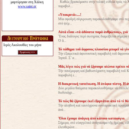
Καθώς βρισκόμαστε στήν τελική εὐθεία πρός τά Χ
παραβολ...
«Υποκριτά»....!
Μία σφοδρή σύγκρουση παρακολουθήσαμε στό περι
στό ψέμ...
Αὐτά εἶναι «τά ἀδύνατα παρά ἀνθρώποις», γιά 
Ἕνας διάλογος περί σωτηρίας διαμείβεται σήμερα 
Ὁ ἄ...
Ιερές Ακολουθίες του μήνα
Τό πάθημα τοῦ ἄφρονος πλουσίου μπορεῖ νά γίν
Τήν ἐξαιρετικά ἀφυπνιστική παραβολή τοῦ ἄφρονο
Ἰησοῦ. Σ’ α...
Μᾶς λέγει πώς γιά νά ζήσουμε αἰώνια πρέπει ν
Τήν πανέμορφη καί βαθυστόχαστη παραβολή τοῦ Κ
παραβολή ε...
Η διακριτική ταπείνωση. Η ἀτόφια πίστη. Η 
Δύο μεγάλα θαύματα παρακολουθήσαμε νά ἐπιτελεῖ
δωδεκάχρ...
Τό πῶς θά ζήσουμε ἐκεῖ ἐξαρτᾶται ἀπό τό τί θά
Τήν ἀληθινή καί ταυτόχρονα συνταρακτική πραγματ
ἀνά...
Ὅλοι ἔχουμε ἀνάγκη ἀπό κάποιο καταφύγιο.
Σήμερα, στό εὐαγγελικό ἀνάγνωσμα τῆς ἡμέρας, εἴ
ἐλευθερώνε...