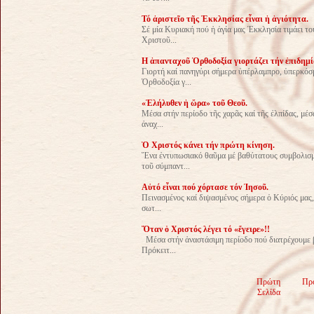
Τό ἀριστεῖο τῆς Ἐκκλησίας εἶναι ἡ ἁγιότητα.
Σέ μία Κυριακή πού ἡ ἁγία μας Ἐκκλησία τιμάει τού
Χριστοῦ...
Η ἁπανταχοῦ Ὀρθοδοξία γιορτάζει τήν ἐπιδημί
Γιορτή καί πανηγύρι σήμερα ὑπέρλαμπρο, ὑπερκόσ
Ὀρθοδοξία γ...
«Ἐλήλυθεν ἡ ὥρα» τοῦ Θεοῦ.
Μέσα στήν περίοδο τῆς χαρᾶς καί τῆς ἐλπίδας, μέ
ἀναχ...
Ὁ Χριστός κάνει τήν πρώτη κίνηση.
Ἕνα ἐντυπωσιακό θαῦμα μέ βαθύτατους συμβολισ
τοῦ σύμπαντ...
Αὐτό εἶναι πού χόρτασε τόν Ἰησοῦ.
Πεινασμένος καί διψασμένος σήμερα ὁ Κύριός μας,
σωτ...
Ὅταν ὁ Χριστός λέγει τό «ἔγειρε»!!
Μέσα στήν ἀναστάσιμη περίοδο πού διατρέχουμε β
Πρόκειτ...
Πρώτη
Πρ
Σελίδα