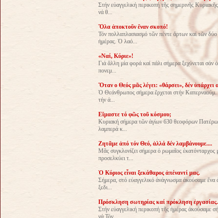
Στήν εὐαγγελική περικοπή τῆς σημερινῆς Κυριακῆς
νά θ...
Ὅλα ἀποκτοῦν ἕναν σκοπό!
Τόν πολλαπλασιασμό τῶν πέντε ἄρτων καί τῶν δύο
ἡμέρας. Ὁ λαό...
«Ναί, Κύριε»!
Γιά ἄλλη μία φορά καί πάλι σήμερα ξεχύνεται σάν
πονεμ...
Ὅταν ο Θεός μᾶς λέγει: «θάρσει», δέν ὑπάρχει 
Ὁ Θεάνθρωπος σήμερα ἔρχεται στήν Καπερναούμ. Στ
τήν ἀ...
Εἴμαστε τό φῶς τοῦ κόσμου;
Κυριακή σήμερα τῶν ἁγίων 630 θεοφόρων Πατέρων 
λαμπερά κ...
Ζητᾶμε ἀπό τόν Θεό, ἀλλά δέν λαμβάνουμε....
Μᾶς συγκλονίζει σήμερα ὁ ρωμαῖος ἑκατόνταρχος μ
προσελκύει τ...
Ὁ Κύριος εἶναι ξεκάθαρος ἀπέναντί μας.
Σήμερα, στό εὐαγγελικό ἀνάγνωσμα ἀκούσαμε ἕνα ἀ
ξεδι...
Πρόσκληση σωτηρίας καί πρόκληση ἐργασίας.
Στήν εὐαγγελική περικοπή τῆς ἡμέρας ἀκούσαμε σ
νά Τόν...