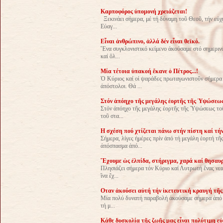
Καρποφόρος ὑπομονή χρειάζεται!
Ξεκινάει σήμερα, μέ τή δύναμη τοῦ Θεοῦ, τήν εὐχ
Εὐαγ...
Εἶναι ἀνθρώπινο, ἀλλά δέν εἶναι θεϊκό.
Ἕνα συγκλονιστικό κείμενο ἀκούσαμε στό σημεριν
καί ὅλ...
Μία τέτοια ὑπακοή ἔκανε ὁ Πέτρος...!
Ὁ Κύριος καί οἱ ψαράδες πρωταγωνιστοῦν σήμερα 
ἀπόστολοι. Θά ...
Στόν ἀπόηχο τῆς μεγάλης ἑορτῆς τῆς Ὑψώσεως
Στόν ἀπόηχο τῆς μεγάλης ἑορτῆς τῆς Ὑψώσεως τοῦ
τοῦ στα...
Η σχέση πού χτίζεται πάνω στήν πίστη καί τήν
Σήμερα, λίγες ἡμέρες πρίν ἀπό τή μεγάλη ἑορτή 
ἀπόσπασμα ἀπό...
Ἔχουμε ὡς ἐλπίδα, στήριγμα, χαρά καί θησαυρ
Πλησιάζει σήμερα τόν Κύριο καί Λυτρωτή ἕνας νεα
ἵνα ἔχ...
Οταν ἀκούσει αὐτή τήν ἱκετευτική κραυγή τῆς
Μία πολύ δυνατή παραβολή ἀκούσαμε σήμερα ἀπό τό
τή μ...
Κάθε δυσκολία τῆς ζωῆς μας εἶναι πολύτιμη ε