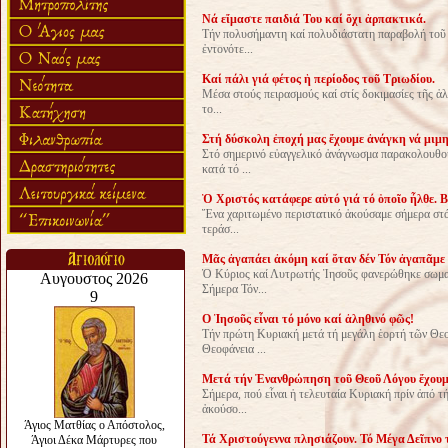
Νά εἴμαστε παιδιά Του καί ὄχι ἁρπακτικά.
Τήν πολυσήμαντη καί πολυδιάστατη παραβολή τοῦ 
ἐντονότε...
Καί πάλι γιά φέτος ἡ περίοδος τοῦ Τριωδίου.
Μέσα στούς πειρασμούς καί στίς δοκιμασίες τῆς ἀλ
το...
Στή δύσκολη ἐποχή μας ἔχουμε ἀνάγκη νά μιμ
Στό σημερινό εὐαγγελικό ἀνάγνωσμα παρακολουθοῦ
κατά τό ...
Ὁ Χριστός κατάφερε αὐτό γιά τό ὁποῖο ἦλθε. 
Ἕνα χαριτωμένο περιστατικό ἀκούσαμε σήμερα στό
τεράσ...
Μᾶς ἀγαπάει ἀκόμη καί ὅταν δέν Τόν ἀγαπᾶμε 
Ὁ Κύριος καί Λυτρωτής Ἰησοῦς φανερώθηκε σωματ
Σήμερα Τόν...
O Ἰησοῦς εἶναι τό μόνο καί ἀληθινό φῶς!
Τήν πρώτη Κυριακή μετά τή μεγάλη ἑορτή τῶν Θεο
Θεοφάνεια ...
Μετά τήν Ἐνανθρώπηση τοῦ Θεοῦ Λόγου ἔχουμε
Σήμερα, πού εἶναι ἡ τελευταία Κυριακή πρίν ἀπό 
ἀκούσο...
Τά Χριστούγεννα πλησιάζουν. Τό Μέγα Δεῖπνο 