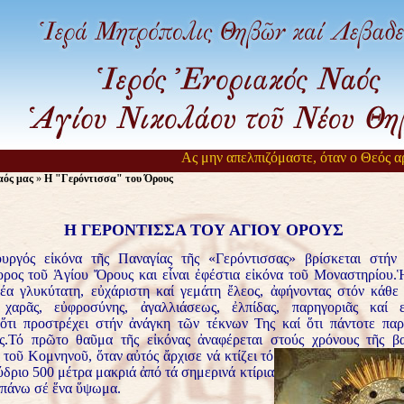
Ας μην απελπιζόμαστε, όταν ο Θεός αργεί ν
ός μας
»
Η "Γερόντισσα" του Όρους
Η ΓΕΡΟΝΤΙΣΣΑ ΤΟΥ ΑΓΙΟΥ ΟΡΟΥΣ
υργός εἰκόνα τῆς Παναγίας τῆς «Γερόντισσας» βρίσκεται στή
ρος τοῦ Ἁγίου Ὄρους και εἶναι ἐφέστια εἰκόνα τοῦ Μοναστηρίου.
θέα γλυκύτατη, εὐχάριστη καί γεμάτη ἔλεος, ἀφήνοντας στόν κάθε
 χαρᾶς, εὐφροσύνης, ἀγαλλιάσεως, ἐλπίδας, παρηγοριᾶς καί ε
 ὅτι προστρέχει στήν ἀνάγκη τῶν τέκνων Της καί ὅτι πάντοτε παρ
ς.
Τό πρῶτο θαῦμα τῆς εἰκόνας ἀναφέρεται στούς
χρόνους τῆς βα
 τοῦ Κομνηνοῦ, ὅταν αὐτός ἄρχισε νά κτίζει τό
ύδριο 500 μέτρα μακριά ἀπό τά σημερινά κτίρια
 πάνω σέ ἕνα ὕψωμα.