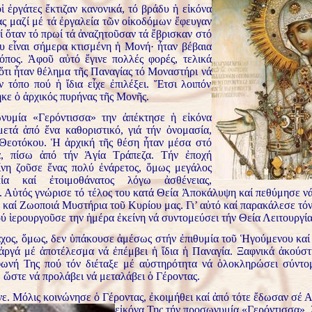
ἱ ἐργάτες ἔκτιζαν κανονικά, τό βράδυ ἡ εἰκόνα
ας μαζί μέ τά ἐργαλεία τῶν οἰκοδόμων ἔφευγαν
ί ὅταν τό πρωί τά ἀναζητοῦσαν τά ἔβρισκαν στό
υ εἶναι σήμερα κτισμένη ἡ Μονή· ἦταν βέβαια
όπος. Ἀφοῦ αὐτό ἔγινε πολλές φορές, τελικά
ὅτι ἦταν θέλημα τῆς Παναγίας τό Μοναστήρι νά
όν τόπο πού ἡ ἴδια εἶχε ἐπιλέξει. Ἔτσι λοιπόν
κε ὁ ἀρχικός πυρήνας τῆς Μονῆς.
νυμία «Γερόντισσα» την ἀπέκτησε ἡ εἰκόνα
μετά ἀπό ἕνα καθοριστικό, γιά τήν ὀνομασία,
Θεοτόκου. Ἡ ἀρχική τῆς θέση ἦταν μέσα στό
, πίσω ἀπό τήν Ἁγία Τράπεζα. Τήν ἐποχή
ίνη ζοῦσε ἕνας πολύ ἐνάρετος, ὅμως μεγάλος
κία καί ἐτοιμοθάνατος λόγω ἀσθένειας,
 Αὑτός γνώρισε τό τέλος του κατά Θεία Ἀποκάλυψη καί πεθύμησε ν
 καί Ζωοποιά Μυστήρια τοῦ Κυρίου μας. Γι’ αὐτό καί παρακάλεσε τό
ύ ἱερουργοῦσε την ἡμέρα ἐκείνη νά συντομεύσει τήν Θεία Λειτουργία
χος, ὅμως, δεν ὑπάκουσε ἀμέσως στήν ἐπιθυμία τοῦ Ἡγούμενου καί
 ἀργά μέ ἀποτέλεσμα νά ἐπέμβει ἡ ἴδια ἡ Παναγία. Ξαφνικά ἀκούσ
ωνή Της πού τόν διέταξε μέ αὐστηρότητα νά ὁλοκληρώσει σύντο
 ὥστε νά προλάβει νά μεταλάβει ὁ Γέροντας.
νε. Μόλις κοινώνησε ὁ Γέροντας, ἐκοιμήθει καί ἀπό τότε ἔδωσαν σέ 
εἰκόνα Της τήν προσωνυμία
«Γερόντισσα», 