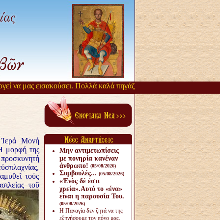
α μας εισακούσει. Πολλά καλά πηγάζουν, από την αργοπορία αυτή. Όσ
ν Ἱερά Μονή
Ἡ μορφή της
Μην αντιμετωπίσεις
 προσκυνητή
με πονηρία κανέναν
άνθρω­πο!
ὐσπλαχνίας,
(05/08/2026)
Συμβουλές...
(05/08/2026)
αμυθεῖ τούς
«Ἑνὸς δέ ἐστι
σιλείας τοῦ
χρεία».Αυτό το «ένα»
είναι η παρουσία Του.
(05/08/2026)
Η Παναγία δεν ζητά να της
εξηγήσουμε τον πόνο μας.