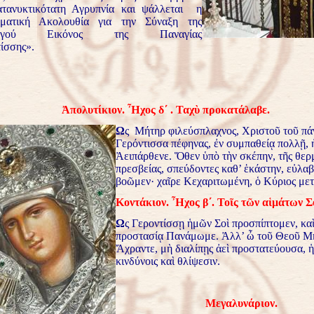
Κατανυκτικότατη Αγρυπνία και ψάλλεται η
ματική Ακολουθία για την Σύναξη της
ουργού Εικόνος της Παναγίας
ίσσης».
Ἀπολυτίκιον. Ἦχος δ΄ . Ταχὺ προκατάλαβε.
Ω
ς Μήτηρ φιλεύσπλα
χνος, Χριστοῦ τοῦ π
Γερόντισσα πέφηνας, ἐν συμπαθείᾳ πολλῇ,
Ἀειπάρθενε. Ὅθεν ὑπὸ τὴν σκέπην, τῆς θερ
πρεσβείας, σπεύδοντες καθ’ ἑκάστην, εὐλα
βοῶμεν· χαῖρε Κεχαριτωμένη, ὁ Κύριος μετ
Κοντάκιον. Ἦχος β΄.
Τοῖς τῶν αἱμάτων Σ
Ω
ς Γεροντίσσῃ ἡμῶν Σοὶ προσπίπτομεν, καὶ
προστασίᾳ Πανάμωμε. Ἀλλ’ ὦ τοῦ Θεοῦ Μ
Ἄχραντε, μὴ διαλίπῃς ἀεὶ προστατεύουσα, 
κινδύνοις καὶ θλίψεσιν.
Μεγαλυνάριον.