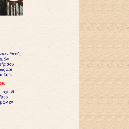
άντων Θεοῦ,
 ἡμῶν
μῆς σου
βῶς Σοι
ὰ Σοῦ.
ου.
 ἰσχυρᾷ
ῆτερ
ἡμῶν ἐν