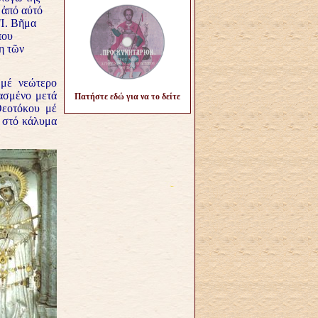
 ἀπό αὐτό
 Ἱ. Βῆμα
που
η τῶν
 μέ νεώτερο
ασμένο μετά
Πατήστε εδώ για να το δείτε
Θεοτόκου μέ
ω στό κάλυμα