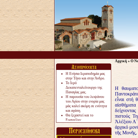
Αρχική
»
Ο Να
Η Ετήσια Ιεραποδημία μας
στην Τήνο και στην Άνδρο.
Το Ιερό
Δεκαπενταλείτουργο της
Η θαυματο
Παναγίας μας.
Παντοκράτο
Η παρουσία του λειψάνου
εἶναι στή 
του Αγίου στην ενορία μας
αἰσθήματα
μάς καλεί ακόμη σε ενότητα
δείχνοντας
και αγάπη.
Θα ξεχαστεί και το
πιστούς Τη
Ευαγγέλιο;
Ἀλέξιου Α΄
Το «αργότερα» γίνεται
ἀρχικό μον
«πολύ αργά».
τῆς Μονῆς,
Ζητείται....