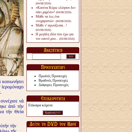
(04/08/2026)
«Κανένα Κύριε ελέησον δεν
πάει χαμένο»!
(04/08/2026)
Μάθε να λες ένα
«ευχαριστώ».
(04/08/2026)
Μάθε ν' αγωνίζεσαι...!
(03/08/2026)
Η μεγάλη ιδέα που έχω για
τον εαυτό μου...
(03/08/2026)
Πρωϊνές Προσευχές
Βραδινές Προσευχές
ά κοινωνήσει
Διάφορες Προσευχές
ν ἱερομόναχο
.
 συνέχισε νά
Επίκαιρα κείμενα
τηκε ἀπό τήν
μα τήν Θεία
Αὐτήν τήν
λόγω τῆς