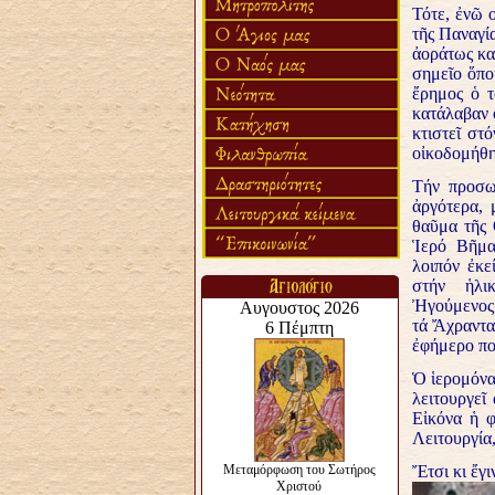
Τότε, ἐνῶ ο
τῆς Παναγί
ἀοράτως κα
σημεῖο ὅπο
ἔρημος ὁ τ
κατάλαβαν 
κτιστεῖ στ
οἰκοδομήθη
Τήν προσω
ἀργότερα, 
θαῦμα τῆς 
Ἱερό Βῆμα
λοιπόν ἐκε
στήν ἡλι
Ἠγούμενος.
τά Ἄχραντα
ἐφήμερο πο
Ὁ ἱερομόνα
λειτουργεῖ
Εἰκόνα ἡ φ
Λειτουργία,
Ἔτσι κι ἔγι