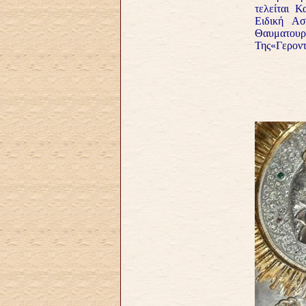
τελείται 
Ειδική Ασ
Θαυματ
Της«Γεροντ