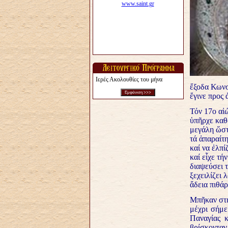
Ιερές Ακολουθίες του μήνα
ἔξοδα Κωνσ
ἔγινε προς
Τόν 17ο
αἰ
ὑπῆρχε καθ
μεγάλη ὥστ
τά ἀπαραίτ
καί να ἐλπί
καί εἶχε τή
διαψεύσει τ
ξεχειλίζει 
ἄδεια πιθάρ
Μπῆκαν στή
μέχρι σήμε
Παναγίας κ
βρίσκονταν