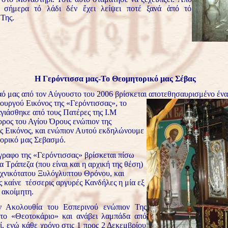
ι σήμερα τό λάδι δέν ἔχει λείψει ποτέ ξανά ἀπό τό
Της.
Η Γερόντισσα μας-Το Θεομητορικό μας Σέβας
ας από τον Αύγουστο του 2006 βρίσκεται αποτεθησαυρισμένο ένα
ουργού Εικόνος της «Γερόντι
σσας», το
γιάσθηκε από τους Πατέρες της Ι.Μ
ρος του Αγίου Όρους ενώπιον της
 Εικόνος, και ενώπιον Αυτού εκδηλώνουμε
ορικό μας Σεβασμό.
φο της «Γερόντισσας» βρίσκεται πίσω
α Τράπεζα (που είναι και η αρχική της θέση)
εχνικότατου Ξυλόγλυπτου Θρόνου, και
ς καίνε τέσσερις αργυρές Κανδήλες η μία εξ
 ακοίμητη.
λουθία του Εσπερινού ενώπιον Της
 το «Θεοτοκάριο» και ανάβει λαμπάδα από
ί, ενώ κάθε χρόνο στις 1 προς 2 Δεκεμβρίου