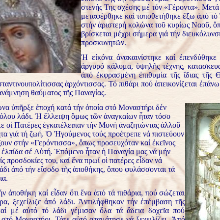
στενής Της σχέσης μέ τόν «Γέροντα». Μετά
μεταφέρθηκε καί τοποθετήθηκε ἔξω ἀπό τό
στήν ἀριστερή κολώνα τοῦ κυρίως Ναοῦ, ὅ
βρίσκεται μέχρι σήμερα γιά τήν διευκόλυνσ
προσκυνητῶν.
Ἡ εἰκόνα ἀνακαινίστηκε καί ἐπενδύθηκε
ἀργυρό κάλυμα, ὑψηλῆς τέχνης, κατασκευ
ἀπό ἐκφρασμένη ἐπιθυμία τῆς ἴδιας τῆς 
ταντινουπολίτισσας ἀρχόντισσας. Τό πιθάρι πού ἀπεικονίζεται ἐπάν
 ἀνάμνηση θαύματος τῆς Παναγίας.
ώνα ὑπῆρξε ἐποχή κατά τήν ὁποία στό Μοναστήρι δέν
όλου λάδι. Ἡ ἔλλειψη ὅμως τῶν ἀναγκαίων ἦταν τόσο
ε οἱ Πατέρες ἐγκατέλειπαν τήν Μονή ἀναζητώντας ἀλλοῦ
ητα γιά τή ζωή. Ὁ Ἡγούμενος τούς προέτρεπε νά πιστεύουν
ζουν στήν «Γερόντισσα», ὅπως προσευχόταν καί ἐκεῖνος
ν ἐλπίδα σέ Αὐτή. Ἑπόμενο ἦταν ἡ Παναγία μας νά μήν
ίς προσδοκίες του, καί ἕνα πρωί οἱ πατέρες εἶδαν νά
λάδι ἀπό τήν εἴσοδο τῆς ἀποθήκης, ὅπου φυλάσσονται τά
ια.
ν ἀποθήκη καί εἶδαν ὅτι ἕνα ἀπό τά πιθάρια, πού σώζεται
ρα, ξεχείλιζε ἀπό λάδι. Ἀντιλήφθηκαν τήν ἐπέμβαση τῆς
αί μέ αὐτό τό λάδι γέμισαν ὅλα τά ἄδεια δοχεῖα πού
 στό Μοναστήρι. Τότε αὐτό σταμάτησε νά ξεχειλίζει. Ἀπό