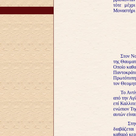
τότε μέχρ
Μοναστήρι 
Στον Ναό μ
της Θαυματ
Οποίο καθα
Παντοκράτο
Πρωτότυπης
τον Θεομητ
Το Αντίγρα
από την Αγί
επί Καλλιτ
ενώπιον Τη
αυτών είναι
Στην Ακο
διαβάζεται
καθαρό κερ