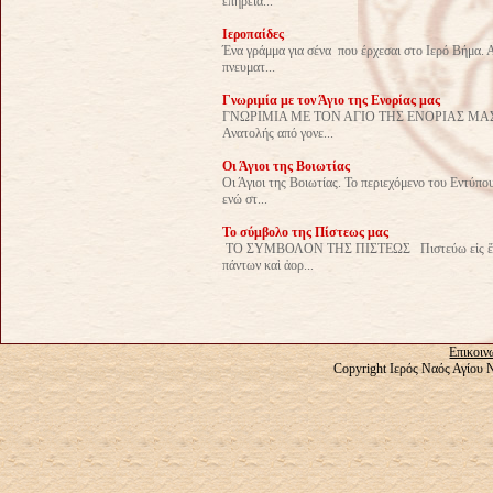
ἐπήρεια...
Ιεροπαίδες
Ένα γράμμα για σένα που έρχεσαι στο Ιερό Βήμα. 
πνευματ...
Γνωριμία με τον Άγιο της Ενορίας μας
ΓΝΩΡΙΜΙΑ ΜΕ ΤΟΝ ΑΓΙΟ ΤΗΣ ΕΝΟΡΙΑΣ ΜΑΣ Η ζω
Ανατολής από γονε...
Οι Άγιοι της Βοιωτίας
Οι Άγιοι της Βοιωτίας. Το περιεχόμενο του Εντύπο
ενώ στ...
Το σύμβολο της Πίστεως μας
ΤΟ ΣΥΜΒΟΛΟΝ ΤΗΣ ΠΙΣΤΕΩΣ Πιστεύω εἰς ἕνα Θε
πάντων καὶ ἀορ...
Επικοιν
Copyright Ιερός Ναός Αγίου 