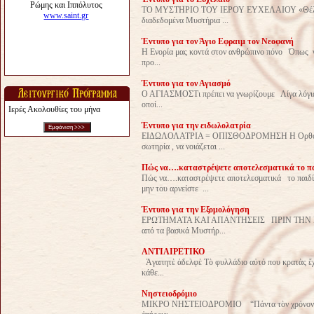
ΤΟ ΜΥΣΤΗΡΙΟ ΤΟΥ ΙΕΡΟΥ ΕΥΧΕΛΑΙΟΥ «Θέλεις να 
διαδεδομένα Μυστήρια ...
Έντυπο για τον Άγιο Εφραιμ τον Νεοφανή
Η Ενορία μας κοντά στον ανθρώπινο πόνο Όπως γν
προ...
Έντυπο για τον Αγιασμό
Ο ΑΓΙΑΣΜΟΣΤι πρέπει να γνωρίζουμε Λίγα λόγια
οποί...
Ιερές Ακολουθίες του μήνα
Έντυπο για την ειδωλολατρία
ΕΙΔΩΛΟΛΑΤΡΙΑ = ΟΠΙΣΘΟΔΡΟΜΗΣΗ Η Ορθόδοξη Ε
σωτηρία , να νοιάζεται ...
Πώς να….καταστρέψετε αποτελεσματικά το πα
Πώς να….καταστρέψετε αποτελεσματικά το 
μην του αρνείστε ...
Έντυπο για την Εξομολόγηση
ΕΡΩΤΗΜΑΤΑ ΚΑΙ ΑΠΑΝΤΗΣΕΙΣ ΠΡΙΝ ΤΗΝ ΕΞΟΜΟ
από τα βασικά Μυστήρ...
ΑΝΤΙΑΙΡΕΤΙΚΟ
Ἀγαπητὲ ἀδελφὲ Τὸ φυλλάδιο αὐτό που κρατὰς ἔχε
κάθε...
Νηστειοδρόμιο
ΜΙΚΡΟ ΝΗΣΤΕΙΟΔΡΟΜΙΟ “Πάντα τὸν χρόνον, ἡ νηστ