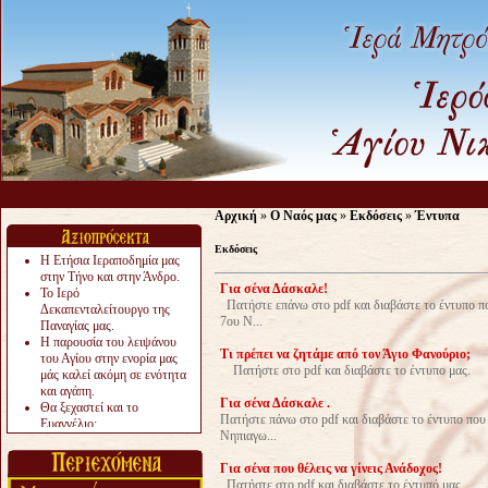
Αρχική
»
Ο Ναός μας
»
Εκδόσεις
»
Έντυπα
Εκδόσεις
Η Ετήσια Ιεραποδημία μας
στην Τήνο και στην Άνδρο.
Για σένα Δάσκαλε!
Το Ιερό
Πατήστε επάνω στο pdf και διαβάστε το έντυπο π
Δεκαπενταλείτουργο της
7ου Ν...
Παναγίας μας.
Η παρουσία του λειψάνου
Τι πρέπει να ζητάμε από τον Άγιο Φανούριο;
του Αγίου στην ενορία μας
Πατήστε στο pdf και διαβάστε το έντυπο μας.
μάς καλεί ακόμη σε ενότητα
και αγάπη.
Για σένα Δάσκαλε .
Θα ξεχαστεί και το
Πατήστε πάνω στο pdf και διαβάστε το έντυπο πο
Ευαγγέλιο;
Νηπιαγω...
Το «αργότερα» γίνεται
«πολύ αργά».
Για σένα που θέλεις να γίνεις Ανάδοχος!
Ζητείται....
Πατήστε στο pdf και διαβάστε το έντυπό μας.