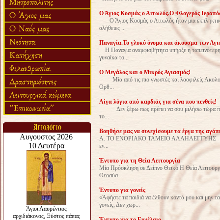
Ο Άγιος Κοσμάς ο Αιτωλός.Ο Φλογερός Ιεραπό
Ο Άγιος Κοσμάς ο Αιτωλός ήταν μια εκπληκτική
αλήθειες ...
Παναγία.Το γλυκύ όνομα και άκουσμα των Αγι
Η Παναγία αναμφισβήτητα υπήρξε η ταπεινότερη, 
γυναίκα το...
Ο Μεγάλος και ο Μικρός Αγιασμός!
Μία από τις πιο γνωστές και λαοφιλείς Ακολουθ
Ορθ...
Λίγα λόγια από καρδιάς για σένα που πενθείς!
Δεν ξέρω πως πρέπει να σου μιλήσω τώρα που π
το...
Βοηθήσε μας να συνεχίσουμε τα έργα της αγάπ
Α. ΤΟ ΕΝΟΡΙΑΚΟ ΤΑΜΕΙΟ ΑΛΛΗΛΕΓΓΥΗ
εν...
Έντυπο για τη Θεία Λειτουργία
Μία Πρόσκληση σε Δείπνο Θεϊκό Η Θεία Λειτουρ
Θεοσύσ...
Έντυπο για γονείς
«Άφήστε τα παιδιά να έλθουν κοντά μου και μ
γονείς, Δεν χωρ...
Έντυπο για το Ευχέλαιο