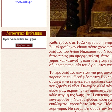
Ιερές Ακολουθίες του μήνα
Κάθε χρόνο στις 10 Δεκεμβρίου η ενορί
Συμπληρώθηκαν είκοσι πέντε χρόνια α
λείψανο του Αγίου Νικολάου του Νέου,
ήταν απλώς μια όμορφη τελετή· ήταν 
χαράς και κατάνυξης όλοι τότε γίναμε 
σήμερα η παρουσία του Αγίου στον ναό
Το ιερό λείψανο δεν είναι για μας μό
παρουσίας του Θεού μέσα στην Εκκλησ
συνεχίζει να ενεργεί, να θεραπεύει καρ
που ζητούν ελπίδα. Σιωπηλός αλλά πάν
δίπλα μας, ακροατής των προσευχών μα
κάθε στιγμή της ζωής μας.
Η επέτειος 
ευγνωμοσύνη. Να θυμηθούμε πόση χάρ
ειπώθηκαν μπροστά στο λείψανο. Πόσο
παρηγοριά. Να ευχαριστήσουμε τον Θε