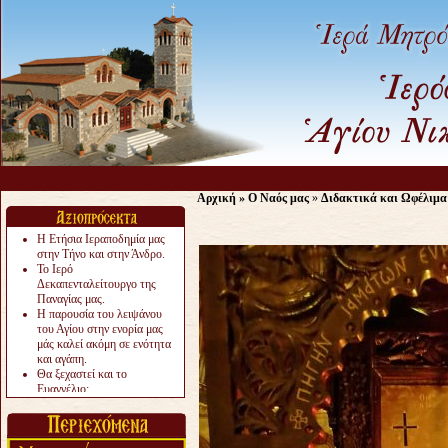
Αρχική
»
Ο Ναός μας
»
Διδακτικά και Ωφέλιμα
Η Ετήσια Ιεραποδημία μας
στην Τήνο και στην Άνδρο.
Το Ιερό
Δεκαπενταλείτουργο της
Παναγίας μας.
Η παρουσία του λειψάνου
του Αγίου στην ενορία μας
μάς καλεί ακόμη σε ενότητα
και αγάπη.
Θα ξεχαστεί και το
Ευαγγέλιο;
Το «αργότερα» γίνεται
«πολύ αργά».
Ζητείται....