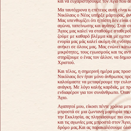
και να ευχαριστήσουμε τον Άγιο που α
Μα ταυτόχρονα η επέτειος αυτή είναι 
Νικόλαος ο Νέος υπήρξε μάρτυρας, άν
Μας υπενθυμίζει ότι η πίστη δεν είναι
αγώνα, ταπείνωσης και αγάπης. Στον σ
Άγιος μας καλεί να σταθούμε σταθερο
ζούμε με καθαρό βλέμμα και με εμπισ
ενορία μας μάς καλεί ακόμη σε ενότητα
ανήκει σε όλους μας. Μας ενώνει κάτω
μικρότητες, τους εγωισμούς και τις αν
στηρίζουμε ο ένας τον άλλον, να δημι
Χριστού.
Και τέλος, η σημερινή ημέρα μας προσ
Νικόλαος δεν ήταν μόνο άνθρωπος προ
καλούμαστε να μεταφέρουμε την ευλογ
ανάγκη. Με λόγο καλής καρδιάς, με πρ
ενδιαφέρον για τον συνάνθρωπο. Όταν 
Άγιο.
Αγαπητοί μου, είκοσι πέντε χρόνια με
μπροστά σε μια ζωντανή μαρτυρία της
την Εκκλησία, ας πλησιάσουμε πιο συνε
και τις αγωνίες μας μπροστά στον Άγιο
δρόμο μας.
Και ας παρακαλέσουμε όλοι