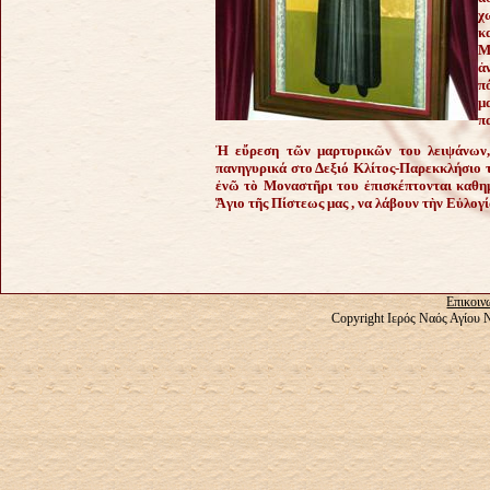
χ
κ
Μ
ἀ
π
μ
π
Ἡ εὔρεση τῶν μαρτυρικῶν του λειψάνων, 
πανηγυρικά στο Δεξιό Κλίτος-Παρεκκλήσιο 
ἐνῶ τὸ Μοναστῆρι του ἐπισκέπτονται καθη
Ἅγιο τῆς Πίστεως μας , να λάβουν τὴν Εὐλογί
Επικοιν
Copyright Ιερός Ναός Αγίου 