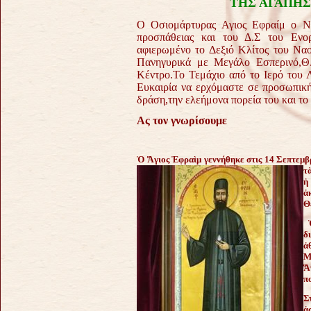
ΤΗΣ ΑΓΑΠΗΣ
Ο Οσιομάρτυρας Αγιος Εφραίμ ο Νε
προσπάθειας και του Δ.Σ του Ενορ
αφιερωμένο το Δεξιό Κλίτος του Ναο
Πανηγυρικά με Μεγάλο Εσπερινό,Θ.
Κέντρο.Το Τεμάχιο από το Ιερό του 
Ευκαιρία να ερχόμαστε σε προσωπική
δράση,την ελεήμονα πορεία του και το
Ας τον γνωρίσουμε
Ὁ
Ἅ
γιος
Ἐ
φρα
ὶ
μ γεννήθηκε στις 14 Σεπτεμβ
τ
ἡ
ἀ
Θ
δ
ἀ
Μ
Ἅ
π
Σ
ἀ