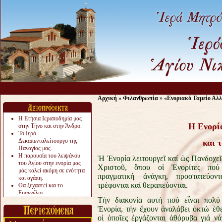
Αρχική
»
Φιλανθρωπία
»
«Ενοριακό Ταμείο Αλλ
Η Ετήσια Ιεραποδημία μας
Η Ενορί
στην Τήνο και στην Άνδρο.
Το Ιερό
Δεκαπενταλείτουργο της
και 
Παναγίας μας.
Η παρουσία του λειψάνου
Ἡ Ἐνορία λειτουργεῖ καί ὡς Πανδοχεῖ
του Αγίου στην ενορία μας
Χριστοῦ, ὅπου οἱ Ἐνορίτες πού
μάς καλεί ακόμη σε ενότητα
πραγματική ἀνάγκη, προστατεύοντα
και αγάπη.
τρέφονται καί θεραπεύονται.
Θα ξεχαστεί και το
Ευαγγέλιο;
Τήν διακονία αυτή πού εἶναι πολύ
Το «αργότερα» γίνεται
«πολύ αργά».
Ἐνορία, τήν ἔχουν ἀναλάβει ὀκτώ ἐθε
Ζητείται....
οἱ ὁποῖες ἐργάζονται ἀθόρυβα γιά ν