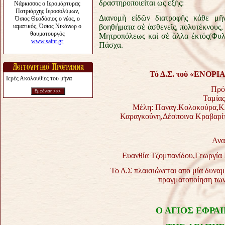
δραστηροποιείται ως εξής:
Διανομὴ εἰδῶν διατροφῆς κάθε μῆν
βοηθήματα σὲ ἀσθενεῖς, πολυτέκνους, 
Μητροπόλεως καὶ σὲ ἄλλα ἐκτός(Φυλα
Πάσχα.
Τό Δ.Σ. το
ῦ
«ΕΝΟΡΙΑ
Ιερές Ακολουθίες του μήνα
Πρό
Ταμίας
Μέλη: Παναγ.Κολοκούρα,Κ
Καραγκούνη,Δέσποινα Κραβαρίτ
Ανα
Ευανθία Τζομπανίδου,Γεωργία 
Το Δ.Σ πλαισιώνεται απο μία δυνα
πραγματοποίηση των
Ο ΑΓΙΟΣ ΕΦΡΑ