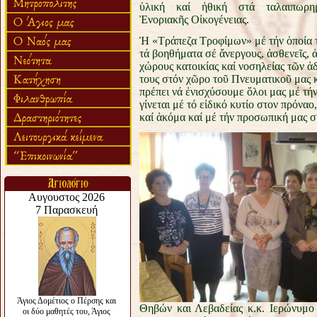
ὑλική καί ἠθική στά ταλαιπωρη
Ἐνοριακῆς Οἰκογένειας.
Ἡ «Τράπεζα Τροφίμων» μέ τήν ὁποία τ
τά βοηθήματα σέ ἄνεργους, ἀσθενεῖς, ἀ
χώρους κατοικίας καί νοσηλείας τῶν 
τους στόν χῶρο τοῦ Πνευματικοῦ μας κέν
πρέπει νά ἐνισχύσουμε ὅλοι μας μέ τ
γίνεται μέ τό εἰδικό κυτίο στον πρόνα
καί ἀκόμα καί μέ τήν προσωπική μας σ
Θηβών και Λεβαδείας κ.κ. Ιερώνυμο