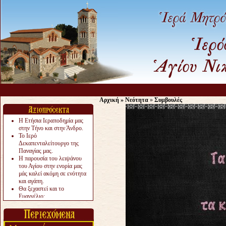
Αρχική
»
Νεότητα
»
Συμβουλές
Η Ετήσια Ιεραποδημία μας
στην Τήνο και στην Άνδρο.
Το Ιερό
Δεκαπενταλείτουργο της
Παναγίας μας.
Η παρουσία του λειψάνου
του Αγίου στην ενορία μας
μάς καλεί ακόμη σε ενότητα
και αγάπη.
Θα ξεχαστεί και το
Ευαγγέλιο;
Το «αργότερα» γίνεται
«πολύ αργά».
Ζητείται....