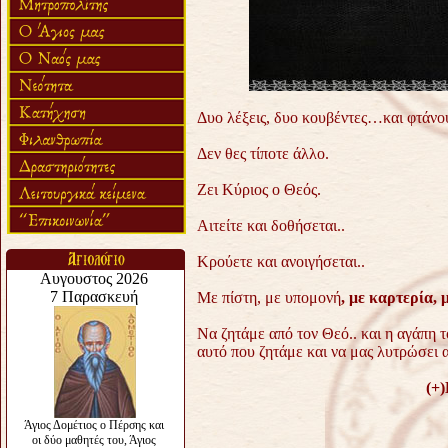
Δυο λέξεις, δυο κουβέντες…και φτάνο
Δεν θες τίποτε άλλο.
Ζει Κύριος ο Θεός.
Αιτείτε και δοθήσεται..
Κρούετε και ανοιγήσεται..
Με πίστη, με υπομονή
,
με καρτερία, 
Να ζητάμε από τον Θεό.. και η αγάπη τ
αυτό που ζητάμε και να μας λυτρώσει
(+