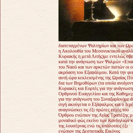
διατεταγμένων Ψαλτηρίων και των Ωρών
η Ακολουθία του Μεσονυκτικού αναλό
Κυριακής η μετά Λιτής)με εντελώς σβ
κατά την ανάγνωση των Ψαλμών «Επακ
του Ναού και των αρκετών πιστών οι ο
ακρόαση του Εξαψάλμου.
Κατά την φο
αυτή ώρα κεκλεισμένης της Ωραίας Π
δια των Βημοθύρων (τα οποία ανοίγοντα
Κυριακές και Εορτές για την ανάγνωση
Ορθρινού Ευαγγελίου και της Καθημερ
για την ανάγνωση του Συναξαρίου)με 
σιγή ακούγεται ο Εξάψαλμος και ο Ιερ
αναγινώσκει τις έξι πρώτες ευχές του
Όρθρου ενώπιον της Αγίας Τραπέζης μ
μοναδικό φώς εκείνο των Κανδηλιών κ
της λουσέρνας ενώ τις υπόλοιπες έξι
ενώπιον της Δεσποτικής Εικόνος