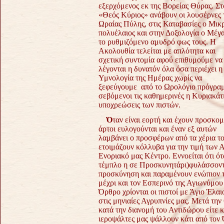
εξερχόμενος εκ της Βορείας Θύρας. Στ
«Θεός Κύριος» ανάβουν οι λουσέρνες 
Ωραίας Πύλης, στις Καταβασίες ο Μικ
πολυέλαιος και στην Δοξολογία ο Μέγ
το ρυθμιζόμενο αμυδρό φως τους. Η
Ακολουθία τελείται με απλότητα και
σχετική συντομία αφού επιθυμούμε να
λέγονται η δυνατόν όλα όσα περιέχει η
Υμνολογία της Ημέρας χωρίς να
ξεφεύγουμε από το Ωρολόγιο πρόγρα
σεβόμενοι τις καθημερινές η Κυριακάτ
υποχρεώσεις των πιστών.
Ό
ταν είναι εορτή και έχουν προσκομ
άρτοι ευλογούνται και έναν εξ αυτών
λαμβάνει ο προσφέρων από τα χέρια το
ετοιμάζουν κόλλυβα για την τιμή των 
Ενοριακό μας Κέντρο. Εννοείται ότι ότ
τέμπλο η σε Προσκυνητάρι)φυλάσσοντα
προσκύνηση και παραμένουν ενώπιον 
μέχρι και τον Εσπερινό της Αγιωνύμο
Όρθρο χρίονται οι πιστοί με Άγιο Έλαι
στις μηνιαίες Αγρυπνίες μας. Μετά την
κατά την διανομή του Αντιδώρου είτε 
ιεροψάλτες μας ψάλλουν κάτι από τον