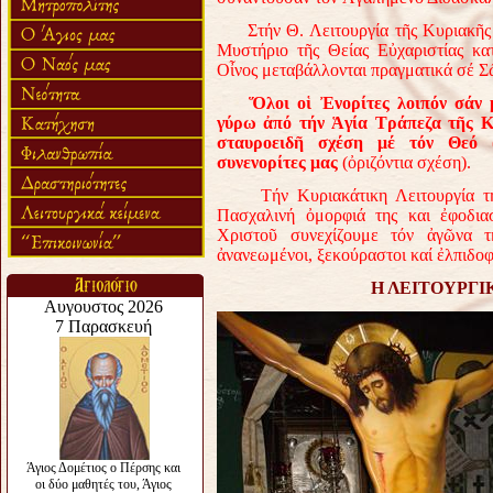
Στήν Θ. Λειτουργία τῆς Κυριακῆς κ
Μυστήριο τῆς Θείας Εὐχαριστίας κα
Οἶνος μεταβάλλονται πραγματικά σέ Σ
Ὅ
λοι ο
ἱ
Ἐ
νορίτες λοιπόν σάν
γύρω
ἀ
πό τήν
Ἁ
γία Τράπεζα τ
ῆ
ς Κ
σταυροειδ
ῆ
σχέση μέ τόν Θεό
συνενορίτες μας
(ὀριζόντια σχέση).
Τήν Κυριακάτικη Λειτουργία τήν 
Πασχαλινή ὀμορφιά της και ἐφοδια
Χριστοῦ συνεχίζουμε τόν ἀγῶνα τ
ἀνανεωμένοι, ξεκούραστοι καί ἐλπιδοφ
Η ΛΕΙΤΟΥΡΓΙ