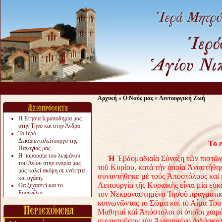
Α
Αρχική
»
Ο Ναός μας
»
Λειτουργική Ζωή
Η Ετήσια Ιεραποδημία μας
στην Τήνο και στην Άνδρο.
Το Ιερό
Δεκαπενταλείτουργο της
Το 
Παναγίας μας.
Η παρουσία του λειψάνου
Ἡ
Ἑβδομαδιαία Σύναξη τῶν πιστῶν 
του Αγίου στην ενορία μας
τοῦ Κυρίου, κατά τήν ὁποία Ἀναστήθηκ
μάς καλεί ακόμη σε ενότητα
συναντήθηκε μέ τούς Ἀποστόλους καί
και αγάπη.
Λειτουργία τῆς Κυριακῆς εἶναι μία εὐκ
Θα ξεχαστεί και το
Ευαγγέλιο;
τον Νεκραναστημένο Ἰησοῦ πραγματικά
Το «αργότερα» γίνεται
κοινωνῶντας το Σῶμα καί τό Αἷμα Του 
«πολύ αργά».
Μαθηταί καί Ἀπόστολοι οἱ ὁποῖοι χαι
Ζητείται....
συναντοῦσαν τόν Ἀγαπημένο Διδάσκαλ