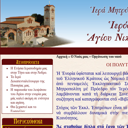
Αρχική
»
Ο Ναός μας
»
Οργάνωση του ναού
ΟΙ ΠΟΛΥΤ
Η Ετήσια Ιεραποδημία μας
στην Τήνο και στην Άνδρο.
Ἡ Ἐνορία ὑφίσταται καί λειτουργεῖ 
Το Ιερό
τοῦ Ἑλληνικοῦ Κράτους ὡς Νομικό Πρ
Δεκαπενταλείτουργο της
ἀπό πενταμελές Ἐκκλησιαστικό Σ
Παναγίας μας.
Μητροπολίτη μέ Πρόεδρο τόν Ἱερέ
Η παρουσία του λειψάνου
λαμβάνονται κατά τή διάρκεια Συν
του Αγίου στην ενορία μας
μάς καλεί ακόμη σε ενότητα
συζήτηση καί καταγράφονται στό «Βιβ
και αγάπη.
Θα ξεχαστεί και το
Στόχος τῶν Ἐκκλ. Ἐπιτρόπων εἶναι τό
Ευαγγέλιο;
νά συμβάλλουν δυναμικά στήν πνε
Το «αργότερα» γίνεται
Κοινότητος.
«πολύ αργά».
Ζητείται....
Ἄ
ς σταθο
ῦ
με δίπλα στό
ἔ
ργο τ
ῶ
ν