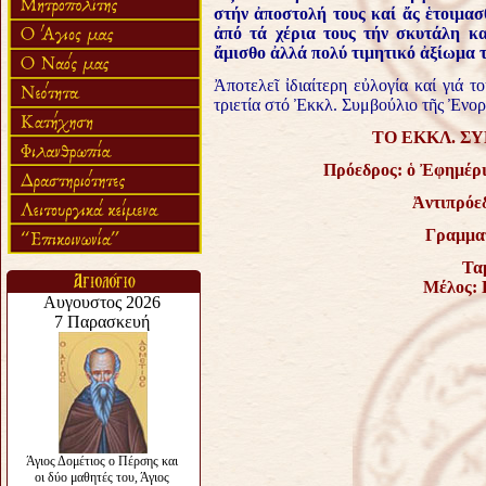
στήν
ἀ
ποστολή τους καί
ἄ
ς
ἑ
τοιμασ
ἀ
πό τά χέρια τους τήν σκυτάλη κ
ἄ
μισθο
ἀ
λλά πολύ τιμητικό
ἀ
ξίωμα 
Ἀποτελεῖ ἰδιαίτερη εὐλογία καί γιά το
τριετία στό Ἐκκλ. Συμβούλιο τῆς Ἐνορ
ΤΟ ΕΚΚΛ. Σ
Πρόεδρος: ὁ Ἐφημέρι
Ἀντιπρόε
Γραμματ
Τα
Μέλος: 