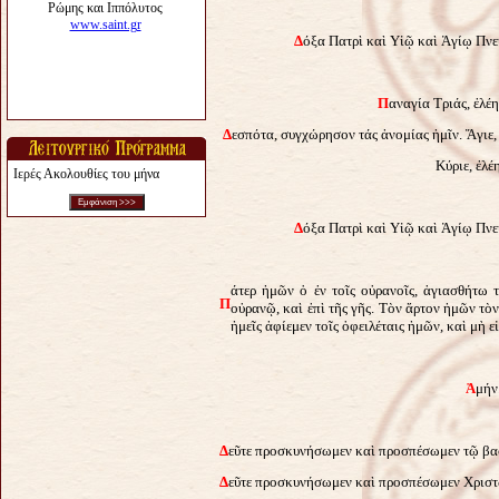
Δ
όξα Πατρὶ καὶ Υἱῷ καὶ Ἁγίῳ Πνεύ
Π
αναγία Τριάς, ἐλέη
Δ
εσπότα, συγχώρησον τάς ἀνομίας ἡμῖν. Ἅγιε, 
Κύριε, ἐλέ
Ιερές Ακολουθίες του μήνα
Δ
όξα Πατρὶ καὶ Υἱῷ καὶ Ἁγίῳ Πνεύ
άτερ ἡμῶν ὁ ἐν τοῖς οὐρανοῖς, ἁγιασθήτω 
Π
οὐρανῷ, καὶ ἐπὶ τῆς γῆς. Τὸν ἄρτον ἡμῶν τὸ
ἡμεῖς ἀφίεμεν τοῖς ὀφειλέταις ἡμῶν, καὶ μὴ 
Ἀ
μήν
Δ
εῦτε προσκυνήσωμεν καὶ προσπέσωμεν τῷ βα
Δ
εῦτε προσκυνήσωμεν καὶ προσπέσωμεν Χριστ