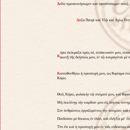
Δ
εῦτε προσκυνήσωμεν καὶ προσπέσωμεν αὐτῷ, 
Δ
όξα Πατρὶ καὶ Υἱῷ καὶ Ἁγίῳ Πνεύ
ύριε ἐκέκραξα πρὸς σέ, εἰσάκουσόν μου, εἰσά
Κ
φωνῇ τῆς δεήσεώς μου, ἐν τῷ κεκραγέναι μὲ π
Κ
ατευθυνθήτω ἡ προσευχή μου, ὡς θυμίαμα ἐνώ
Κύριε.
Θοῦ, Κύριε, φυλακὴν τῷ στόματί μου, καὶ θύραν
Μὴ ἐκκλίνῃς τὴν καρδίαν μου εἰς λόγους πονηρ
Σὺν ἀνθρώποις ἐργαζομένοις τὴν ἀνομίαν, καὶ
Παιδεύσει μὲ δίκαιος ἐν ἐλέει, καὶ ἐλέγξει μέ·
Ὅτι ἔτι καὶ ἡ προσευχή μου ἐν ταῖς εὐδοκίαις 