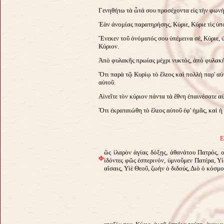
Γενηθήτω τὰ ὦτά σου προσέχοντα εἰς τὴν φωνὴ
Ἐὰν ἀνομίας παρατηρήσης, Κύριε, Κύριε τὶς ὑπο
Ἕνεκεν τοῦ ὀνόματός σου ὑπέμεινα σέ, Κύριε, ὑ
Κύριον.
Ἀπὸ φυλακῆς πρωίας μέχρι νυκτός, ἀπὸ φυλακῆ
Ὅτι παρὰ τῷ Κυρίῳ τὸ ἔλεος καὶ πολλὴ παρ' α
αὐτοῦ.
Αἰνεῖτε τὸν κύριον πάντα τὰ ἔθνη ἐπαινέσατε αὐ
Ὅτι ἐκραταιώθη τὸ ἔλεος αὐτοῦ ἐφ' ἡμᾶς, καὶ ἡ 
Ε
ῶς ἱλαρὸν ἁγίας δόξῃς, ἀθανάτου Πατρός, ο
Φ
ἰδόντες φῶς ἐσπερινόν, ὑμνοῦμεν Πατέρα, Υἱ
αἴσαις, Υἱὲ Θεοῦ, ζωὴν ὁ διδούς, Διὸ ὁ κόσμο