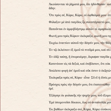
Ἀκούσονται τὰ ῥήματά μου, ὅτι ἠδύνθησαν· ὡσε
ἅδην.
Ὅτι πρὸς σέ, Κύριε, Κύριε, οἱ ὀφθαλμοί μου· ἐ
Φύλαξον μὲ ἀπὸ παγίδος ἧς συνεστήσαντό μοι,
Πεσοῦνται ἐν ἀμφιβλήστρῳ αὐτῶν οἱ ἁμαρτωλοί
Φωνή μου πρὸς Κύριον ἐκέκραξα, φωνή μου πρ
Ἐκχέω ἐναντίον αὐτοῦ τὴν δέησίν μου, τὴν θλῖ
Ἐν τῷ ἐκλείπειν ἐξ ἐμοῦ τὸ πνεῦμά μου, καὶ σὺ 
Ἐν ὁδῷ ταύτῃ, ἣ ἐπορευόμην, ἔκρυψαν παγίδα μ
Κατενόουν εἰς τὰ δεξιά, καὶ ἐπέβλεπον, ὅτι οὐκ
Ἀπώλετο φυγὴ ἀπ' ἐμοῦ καὶ οὔκ ἐστιν ὁ ἐκζητὼ
Ἐκέκραξα πρὸς σέ, Κύριε· εἶπα· Σῦ εἲ ἡ ἐλπίς μο
Πρόσχες πρὸς τὴν δέησίν μου, ὅτι ἐταπεινώθην
ἐμέ.
Ἐξάγαγε ἐκ φυλακῆς τὴν ψυχήν μου, τοῦ ἐξομ
Ἐμὲ ὑπομενοῦσι δίκαιοι, ἕως οὐ ἀνταποδῷς μοι
Ἐκ βαθέων ἐκέκραξα σοί, Κύριε, Κύριε εἰσάκο