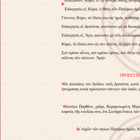
αταξίωσον, Κύριε, ἐν τῇ ἑσπέρᾳ ταύτῃ, ἀναμ
Κ
Εὐλογητὸς εἴ, Κύριε, ὁ Θεὸς τῶν Πατέρων ἡμῶ
Γένοιτο, Κύριε, τὸ ἔλεός σου ἐφ' ἡμάς, καθάπερ
Εὐλογητὸς εἴ, Δεσπότα, συνέτισον μὲ τὰ δικαιώ
Εὐλογητὸς εἴ, Ἅγιε, φώτισον μὲ τοῖς δικαιώμασ
Κύριε, τὸ ἔλεός σου εἰς τὸν αἰῶνα, τὰ ἔργα τῶν
Σοὶ πρέπει αἶνος, σοὶ πρέπει ὕμνος, σοὶ δόξα π
αἰῶνας τῶν αἰώνων. Ἀμήν.
ΠΡΟΣΕΥΧΗ
Ν
ῦν ἀπολύεις τὸν δοῦλον σοῦ, Δεσπότα, κατὰ 
ἡτοίμασας κατὰ πρόσωπον πάντων τῶν λαῶν, φ
Θ
εοτόκε Παρθένε, χαῖρε, Κεχαριτωμένη Μαρί
καρπὸς τῆς κοιλίας σου, ὅτι Σωτήρα ἔτεκες τῶ
Δ
ι' εὐχῶν τῶν ἁγίων Πατέρων ἡμῶν, Κ