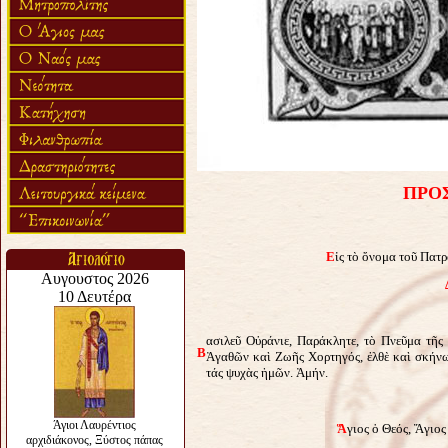
ΠΡΟ
Ε
ἰς τὸ ὄνομα τοῦ Πατ
ασιλεῦ Οὐράνιε, Παράκλητε, τὸ Πνεῦμα τῆ
Β
Ἀγαθῶν καὶ Ζωῆς Χορτηγός, ἐλθὲ καὶ σκήνω
τάς ψυχὰς ἡμῶν. Ἀμήν.
Ἅ
γιος ὁ Θεός, Ἅγιος