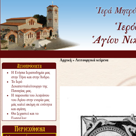
Αρχική
»
Λειτουργικά κείμενα
Η Ετήσια Ιεραποδημία μας
στην Τήνο και στην Άνδρο.
Το Ιερό
Δεκαπενταλείτουργο της
Παναγίας μας.
Η παρουσία του λειψάνου
του Αγίου στην ενορία μας
μάς καλεί ακόμη σε ενότητα
και αγάπη.
Θα ξεχαστεί και το
Ευαγγέλιο;
Το «αργότερα» γίνεται
«πολύ αργά».
Ζητείται....