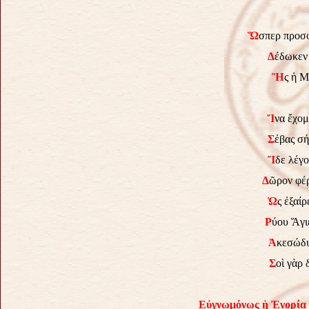
Ὥ
σπερ προσ
Δ
έδωκεν
Ἢ
ς ἡ Μ
Ἴ
να ἔχομ
Σ
έβας σ
Ἴ
δε λέγ
Δ
ῶρον φέρ
Ὡ
ς ἐξαί
Ρ
ύου Ἅγι
Ἀ
κεσώδυ
Σ
οὶ γὰρ 
Εὐγνωμόνως ἡ Ἐνορία 