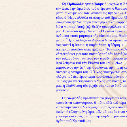
Ως Ὀρθόδοξοι γνωρίζουμε
ὅμως πώς ἡ Ἀλ
τήν ὥρα. Τήν ὥρα δηλ. πού ἐπέρχεται ὁ θάνατο
μεταβαίνουμε «ἐκ τοῦ θανάτου εἰς τήν ζωήν».
Γ
τώρα ὁ Ἦχος ἀλλάζει σέ πλάγιο τοῦ Πρώτου. Ὁ
ψαλμωδός ψάλλει τώρα πανηγυρικά καί εὐφρό
διότι « ...παρ’ Αὐτῷ (τῷ Θεῷ)» συναγάλλεται ὁ
μας. Βρίσκεται ἤδη πλάι στόν Οὐράνιο Θρόνο
ἀνάμεσα στούς μάρτυρες τῆς πίστεώς μας. Ἀμέ
μετά ὁ Ἦχος ἀλλάζει σέ Δεύτερο διότι πρέπει ν
ἐκφραστεῖ ἡ ἱκεσία, ἡ παράκληση, ἡ δέηση. « ..
ἱκετηρίαν ποιεῖται ὑπέρ ἡμῶν...». Τόν παρακαλ
νά πρεσβεύει γιά τούς πιστούς πού τόν ἑορτάζο
τόν εὐλαβοῦνται καί πού τον τιμοῦν προσκυνώ
ἱερά λείψανα καί τήν Εἰκόνα του καί κυρίως
μιμούμενοι την ζωή τήν ὁμολογία, τήν πίστη κα
στέρρεο φρόνημά του.
Ο Ἦχος ἐπανέρχεται στό
πλάγιο τοῦ Δευτέρου τώρα πού ὁλοκληρώνεται 
Ὕμνος γιά νά ἐκφραστεῖ ὁ δικός μας πόνος, τό
μας, ἡ ἐξαθλίωση τῆς
ψυχῆς μας καί τό δικό μα
μαρτύριο.
Ο Ψαλμωδός προσπαθεῖ
νά βοηθήσει τούς
πιστούς νά κατανοήσουν ὅτι ἀπο
ἐδῶ καί πέρα 
νά πονᾶμε γιά τίς δικές μας ἁμαρτίες ἐνῶ ὅταν
ἐκείνη ἡ εὐλογημένη ὥρα, μέλημά μας ἄς εἶναι 
χύσουμε καί ἐμεῖς τό αἷμα τῆς
καρδιᾶς μας γιά 
ἀγάπη τοῦ Χριστοῦ μας.