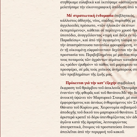
στηθήκαμε εὐλαβικά καί ἱκετέψαμε «ἀσπάζοντε
μελετήσαμε τήν εἰκονογραφική ἀπόδοση ἀπό τό
Μέ στρατιωτική ἐνδυμασία
ἐπιβλητικός,
κάλλιστος ἀθλητής, νέος, εὐώδης, συμπαθής με
ἀγγελοειδές πρόσωπο, «τῶν ἡλιακῶν ἀκτίνων
ἐκπεμπόμενος», κάθεται σέ περίτεχνο χρυσό θρ
ὑποπόδιο, ἀναγγέλλοντας «τιμή καί δόξα ἐν τῷ
Παραδείσῳ», καί ἀπό τήν ἁγιασμένη πλευρά το
τήν ἀπαστράπτουσα πανοπλία φρουρούμενη, «
ἐν τῇ οἰκουμένῃ
εὐφραίνονται» δεχόνται τήν δ
προστασία του. Περιβεβλημένος μέ μανδύα πορ
τους ποταμούς τῶν ἀχράντων αἱμάτων καταδεικ
ὡς «ρόδον ἐρυθρόν» τό πάθος τοῦ μαρτυρίου τ
προσφέρει, σέ μᾶς τούς χοϊκούς ἀνήμπορους στ
τῶν προβλημάτων τῆς ζωῆς μας.
Πρόκειται γιά τήν κατ’ ἐξοχήν
συμβολική
ἔκφραση τοῦ θριάμβου τοῦ ἀεικλεοῦς Ὁσιομάρ
ἐναντίον τῆς φθορᾶς καί τοῦ θανάτου.
Μέ τήν δ
ἀνοικτή ὑψώνει τόν Μαρτυρικό Σταυρό, μέ συ
ἐμφορούμενος και ἀενάως ἐνθυμούμενος τόν Σ
Θάνατο τοῦ Κυρίου μας. Χειρονομία σεβασμοῦ
ἀποδοχῆς τοῦ δικοῦ του μαρτυρικοῦ θανάτου. 
ἀριστερά κρατεῖ τό δόρυ ὑπενθυμίζοντας τόν ἀ
ἀγῶνα κατά τῆς ἁμαρτίας, λειτουργώντας
ἀποτρεπτικά, ἕτοιμος νά προστατεύσει ὅποιον
ἀπειλεῖται ἀπό τήν περιρροή τοῦ κακοῦ.