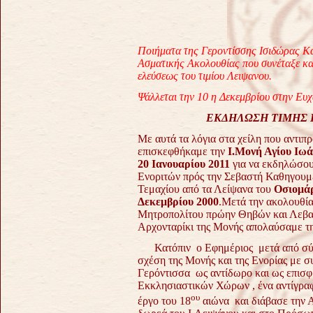
Ποιήματα της Γεροντίσσης Ισιδώρας Κα
Ασματικής Ακολουθίας που συνέταξε κατ
ελεύσεως του τιμίου Λειψανου.
Ψάλλεται την 10 η Δεκεμβρίου στην Ευχ
ΕΚΔΗΛΩΣΗ ΤΙΜΗΣ Γ
Με αυτά τα λόγια στα χείλη που αντι
επισκεφθήκαμε την
Ι.Μονή Αγίου Ιω
20 Ιανουαρίου 2011
για να εκδηλώσου
Ενοριτών πρός την Σεβαστή Καθηγουμ
Τεμαχίου από τα Λείψανα του
Οσιομάρ
Δεκεμβρίου 2000
.Μετά την ακολουθί
Μητροπολίτου πρώην Θηβών και Λεβα
Αρχονταρίκι της Μονής απολαύσαμε τ
Κατόπιν ο Εφημέριος μετά από σύντ
σχέση της Μονής και της Ενορίας με συ
Γερόντισσα ως αντίδωρο και ως επισ
Εκκλησιαστικών Χώρων , ένα αντίγραφ
ου
έργο του 18
αιώνα και διάβασε την 