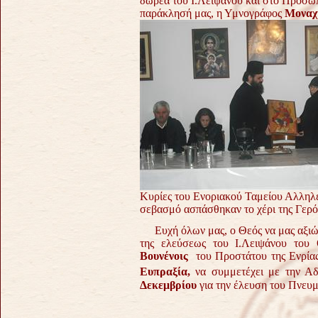
δωρεά του Ι.Λειψάνου και στο Πρόσωπ
παράκλησή μας, η Υμνογράφος
Μοναχή
Κυρίες του Ενοριακού Ταμείου Αλληλεγγ
σεβασμό ασπάσθηκαν το χέρι της Γερό
Ευχή όλων μας, ο Θεός να μας αξιώνε
της ελεύσεως του Ι.Λειψάνου του
Βουνένοις
του Προστάτου της Ενρίας 
Ευπραξία,
να συμμετέχει με την Αδ
Δεκεμβρίου
για την έλευση του Πνευμ