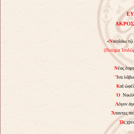
ΕΥ
ΑΚΡΟΣ
«
Ν
ικολάω τῷ
(Ποίημα Ἰσιδώ
Ν
έας ἑορτ
Ἳ
να λάβω
Κ
αὶ ὠφέ
Ὁ
Νικόλα
Λ
όγον ἀγ
Ἅ
παντες π
Ὡ
ς χρε