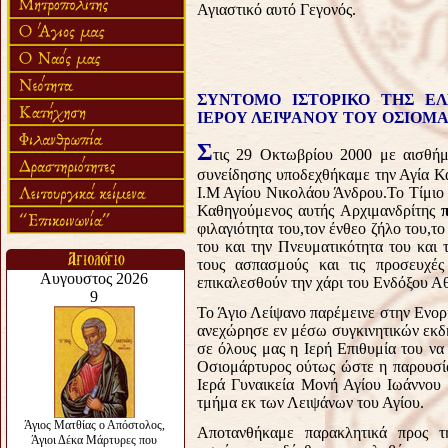
Αγιαστικό αυτό Γεγονός.
ΣΥΝΤΟΜΟ ΙΣΤΟΡΙΚΟ ΤΗΣ Ε
ΙΕΡΟΥ ΛΕΙΨΑΝΟΥ ΤΟΥ ΟΣΙΟΜ
Σ
τις 29 Οκτωβρίου 2000 με αισθή
συνείδησης υποδεχθήκαμε την Αγία Κ
Ι.Μ Αγίου Νικολάου Άνδρου.Το Τίμιο
Καθηγούμενος αυτής Αρχιμανδρίτης
φιλαγιότητα του,τον ένθεο ζήλο του,το
του και την Πνευματικότητα του και
τους ασπασμούς και τις προσευχέ
επικαλεσθούν την χάρι του Ενδόξου Α
Το Άγιο Λείψανο παρέμεινε στην Ενορ
ανεχώρησε εν μέσω συγκινητικών εκδ
σε όλους μας η Ιερή Επιθυμία του να
Οσιομάρτυρος ούτως ώστε η παρουσία
Ιερά Γυναικεία Μονή Αγίου Ιωάννου
τμήμα εκ των Λειψάνων του Αγίου.
Αποτανθήκαμε παρακλητικά προς 