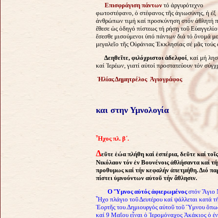
Επισφράγιση πάντων
τό ἀργυρότεχνο
φωτοστέφανο, ὁ στέφανος τῆς ἁγιωσύνης, ἡ ἐξ
ἀνθρώπων τιμή καί προσκύνηση στόν ἀθλητή 
ἔθεσε ὡς ὁδηγό πίστεως τή ρήση τοῦ Εὐαγγελίο
ἔσεσθε μισούμενοι ὑπό πάντων διά τό ὄνομά μο
μεγαλεῖο τῆς Οὐράνιας Ἐκκλησίας σέ μᾶς τούς 
Δεηθεῖτε, φιλόχριστοι ἀδελφοί
, καί μή λη
καί Ἱερέων, γιατί αὐτοί προστατεύουν τόν σύγχ
Ἠλίας Δημητρέλος
Ἁγιογράφος
και στην Υμνολογία
Ἦ
χος πλ. β΄.
Δ
εῦτε ἑώα πλήθη καί ἑσπέρια, δεῦτε καί τ
Νικόλαον τόν ἐν Βουνένοις ἀθλήσαντα καί τ
προθυμως καί τήν κεφαλήν ἀπετμήθη. Διό παρ
πίστει ὑμνούντων αὐτοῦ τήν ἄθλησιν.
Ο Ὕμνος αὐτός ἀφιερωμένος
στόν Ἅγιο 
Ἦχο πλάγιο τοῦ Δευτέρου καί ψάλλεται κατά τ
Ἑορτῆς του.
Δημιουργός αὐτοῦ τοῦ Ὕμνου ὅπως
καί 9 Μαΐου εἶναι ὁ Ἱερομόναχος Ἀκάκιος ὁ ἐν