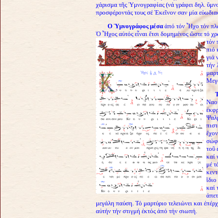
χάρισμα τῆς Ὑμνογραφίας (νά
γράφει δηλ. ὕμν
προσφέροντάς τους σέ Ἐκεῖνον σαν μία εὐωδι
Ο Ὑμνογράφος μέσα
ἀπό τόν Ἦχο τόν πλά
Ὁ Ἦχος αὐτός εἶναι ἔτσι δομημένος ὥστε τό χρ
τόν 
πιό 
γιά 
τήν 
μαρτ
Μεγ
Τ
Ναοῦ
ἐκφρ
Ψαλμ
πιστ
ἔχον
σώφρ
τοῦ 
καί 
μέ τ
κεντ
ἴδιο
καί 
ἀπετ
μεγάλη παύση. Τό μαρτύριο τελειώνει και ἐπέρχ
αὐτήν τήν στιγμή ἐκτός ἀπό τήν σιωπή.