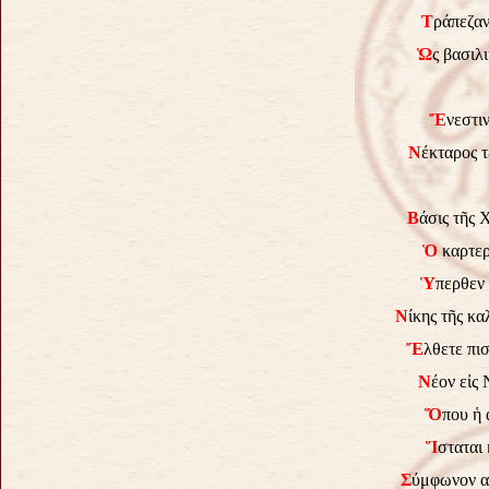
Τ
ράπεζαν
Ὡ
ς βασιλ
Ἔ
νεστι
Ν
έκταρος 
Β
άσις τῆς 
Ὁ
καρτερ
Ὑ
περθεν 
Ν
ίκης τῆς κ
Ἔ
λθετε πι
Ν
έον εἰς
Ὅ
που ἡ 
Ἵ
σταται
Σ
ύμφωνον α