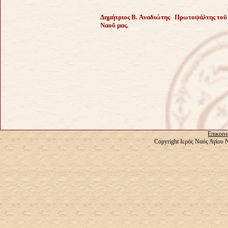
Δημήτριος Β.
Ἀ
ναδιώτης
Πρωτοψάλτης το
ῦ
Ναο
ῦ
μας.
Επικοιν
Copyright Ιερός Ναός Αγίου 