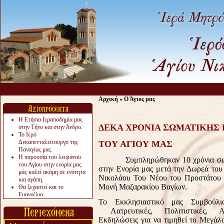
Ας μην α
Αρχική
»
Ο Άγιος μας
Η Ετήσια Ιεραποδημία μας
ΔΕΚΑ ΧΡΟΝΙΑ ΣΩΜΑΤΙΚΗΣ
στην Τήνο και στην Άνδρο.
Το Ιερό
Δεκαπενταλείτουργο της
ΤΟΥ ΑΓΙΟΥ ΜΑΣ
Παναγίας μας.
Η παρουσία του λειψάνου
Συμπληρώθηκαν 10 χρόνια σωματι
του Αγίου στην ενορία μας
στην Ενορία μας μετά την Δωρεά του
μάς καλεί ακόμη σε ενότητα
Νικολάου Του Νέου του Προστάτου κ
και αγάπη.
Μονή Μαζαρακίου Βαγίων.
Θα ξεχαστεί και το
Ευαγγέλιο;
Το Εκκλησιαστικό μας Συμβούλ
Το «αργότερα» γίνεται
«πολύ αργά».
Λατρευτικές, Πολιτιστικές, Αγ
Ζητείται....
Εκδηλώσεις για να τιμηθεί το Μεγάλ