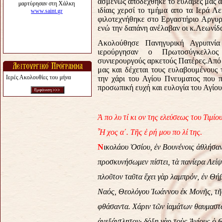
ασμένως αποδέχθηκε το ευλαβές μας 
ιδίαις χερσί το τμήμα απο τα Ιερά 
φιλοτεχνήθηκε στο Εργαστήριο Αργυ
ενώ την δαπάνη ανέλαβαν οι κ.Λεωνίδ
Ακολούθησε Πανηγυρική Αγρυπνί
ιερούργησαν ο Πρωτοσύγκελλος
συνιερουργούς αρκετούς Πατέρες.Από
μας και δέχεται τους ευλαβουμένους
Ιερές Ακολουθίες του μήνα
την χάρι του Αγίου Πνευματος που 
προσωπική ευχή και ευλογία του Αγίου
Ἀ πο λυ τί κι ον της ελεύσεως του Τιμίο
Ἦ χος α΄.
Τῆς ἐ ρή μου πο λί της.
Ν
ικολάου Ὁσίου, ἐν Βουνένοις ἀθλήσαν
προσκυνήσωμεν πίστει, τὰ πανίερα Λεί
πλοῦτον ταῦτα ἔχει γὰρ λαμπρόν, ἐν Θ
Ναός, Θεολόγου Ἰωάννου ἐκ Μονῆς, τῆ
φθάσαντα. Χάριν τῶν ἰαμάτων θαυμαστ
ἀνεξάντλητον· δόξῃ γὰρ τοὺς Ἁγίους ὁ 