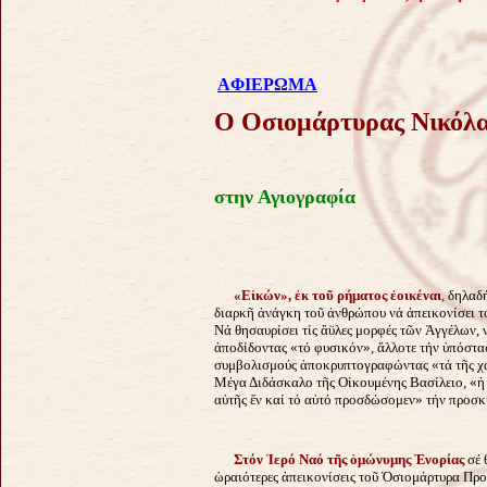
AΦΙΕΡΩΜΑ
Ο Οσιομάρτυρας Νικόλ
στην Αγιογραφία
«Eἰκών», ἐκ τοῦ ρήματος ἐοικέναι
,
δηλαδή
διαρκῆ ἀνάγκη τοῦ ἀνθρώπου νά ἀπεικονίσει τ
Νά θησαυρίσει τίς ἄϋλες μορφές τῶν Ἀγγέλων,
ἀποδίδοντας «τό φυσικόν», ἄλλοτε τήν ὑπόστασ
συμβολισμούς ἀποκρυπτογραφώντας «τά τῆς χάρ
Μέγα Διδάσκαλο τῆς Οἰκουμένης Βασίλειο, «ἡ γ
αὐτῆς ἕν καί τό αὐτό προσδώσομεν» τήν προσ
Στόν Ἱερό Ναό τῆς ὁμώνυμης Ἐνορίας
σέ 
ὡραιότερες ἀπεικονίσεις τοῦ Ὁσιομάρτυρα Προ