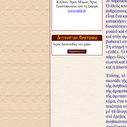
Ἡ παρουσία 
Ὁ Θεός κινε
ἀνθρώπινος
εἶναι ἕνα κ
κατακτήσει 
δυνατότητες
μυαλό καί 
καί στήν ἀ
βυθιστεῖ στ
Ιερές Ακολουθίες του μήνα
Τή στιγμή π
«ἐλθέ». Ὁ 
πάρει ὅλες 
σωστά καί 
καί ἡ ἀπιστ
Ἐπίσης, τό
σκοτάδι τῆ
τῆς ἀνηθικ
τῆς ἁμαρτία
τῆς ἀμετανο
κύμα, ἕνα 
ποιότητα τ
μέ τά ἄλογα
στό ἔρεβος
ἀνηθικότητ
σχετίζονται