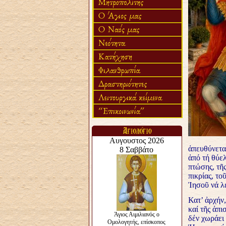
ἀπευθύνετα
ἀπό τή θύελ
πτώσης, τῆ
πικρίας, τ
Ἰησοῦ νά λέ
Κατ’ ἀρχήν,
καί τῆς ἀπι
δέν χωράει 