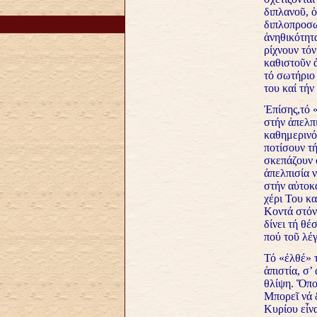
διπλανοῦ, ὁ
διπλοπροσω
ἀνηθικότητ
ρίχνουν τόν
καθιστοῦν 
τό σωτήριο 
του καί τήν
Ἐπίσης,τό «
στήν ἀπελπ
καθημερινότ
ποτίσουν τή
σκεπάζουν 
ἀπελπισία 
στήν αὐτοκ
χέρι Του κα
Κοντά στόν
δίνει τή θέ
πού τοῦ λέγ
Τό «ἐλθέ» 
ἀπιστία, σ’
θλίψη. Ὅπο
Μπορεῖ νά δ
Κυρίου εἶνα