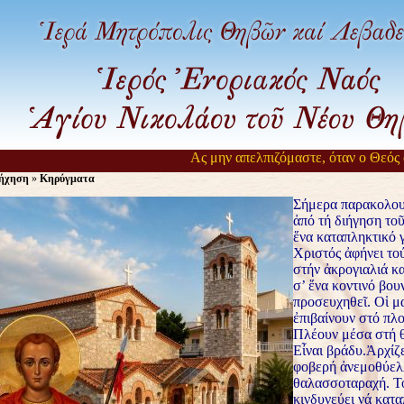
Ας μην απελπιζόμαστε, όταν ο Θεός αργ
ήχηση
»
Κηρύγματα
Σήμερα παρακολου
ἀπό τή διήγηση το
ἕνα καταπληκτικό 
Χριστός ἀφήνει το
στήν ἀκρογιαλιά κα
σ’ ἕνα κοντινό βου
προσευχηθεῖ. Οἱ μ
ἐπιβαίνουν στό πλο
Πλέουν μέσα στή 
Εἶναι βράδυ.Ἀρχίζε
φοβερή ἀνεμοθύελ
θαλασσοταραχή. Τό
κινδυνεύει νά κατα