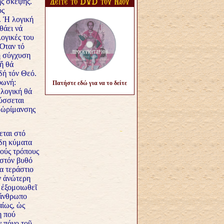
ῆς σκέψης.
ός
. Ἡ λογική
θάει νά
λογικές του
 Ὅταν τό
ή σύγχυση
ἤ θά
δή τόν Θεό.
φωνή:
Πατήστε εδώ για να το δείτε
 λογική θά
τύσσεται
α ὡρίμανσης
εται στό
ώδη κύματα
τούς τρόπους
 στόν βυθό
α τεράστιο
ν ἀνώτερη
 ἐξομοιωθεῖ
 ἄνθρωπο
αίως, ὡς
η πού
ν πόνο τοῦ