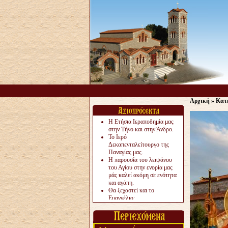
Αρχική
»
Κατ
Η Ετήσια Ιεραποδημία μας
στην Τήνο και στην Άνδρο.
Το Ιερό
Δεκαπενταλείτουργο της
Παναγίας μας.
Η παρουσία του λειψάνου
του Αγίου στην ενορία μας
μάς καλεί ακόμη σε ενότητα
και αγάπη.
Θα ξεχαστεί και το
Ευαγγέλιο;
Το «αργότερα» γίνεται
«πολύ αργά».
Ζητείται....