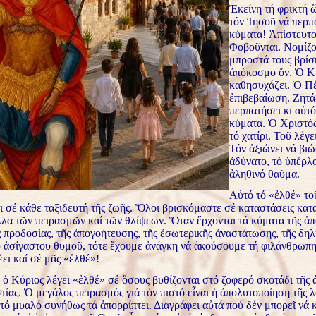
Ἐκείνη τή φρικτή 
τόν Ἰησοῦ νά περπ
κύματα! Ἀπίστευτο
Φοβοῦνται. Νομίζο
μπροστά τους βρίσ
ἀπόκοσμο ὄν. Ὁ Κύ
καθησυχάζει. Ὁ Πέ
ἐπιβεβαίωση. Ζητά
περπατήσει κι αὐτ
κύματα. Ὁ Χριστός
τό χατίρι. Τοῦ λέγε
Τόν ἀξιώνει νά βιώ
ἀδύνατο, τό ὑπέρλο
ἀληθινό θαῦμα.
Αὐτό τό «ἐλθέ» το
ι σέ κάθε ταξιδευτή τῆς ζωῆς. Ὅλοι βρισκόμαστε σέ καταστάσεις κατ
λα τῶν πειρασμῶν καί τῶν θλίψεων. Ὅταν ἔρχονται τά κύματα τῆς ἀπο
ς προδοσίας, τῆς ἀπογοήτευσης, τῆς ἐσωτερικῆς ἀναστάτωσης, τῆς δη
οῦ ἀσίγαστου θυμοῦ, τότε ἔχουμε ἀνάγκη νά ἀκούσουμε τή φιλάνθρωπ
ει καί σέ μᾶς «ἐλθέ»!
 ὁ Κύριος λέγει «ἐλθέ» σέ ὅσους βυθίζονται στό ζοφερό σκοτάδι τῆς 
στίας. Ὁ μεγάλος πειρασμός γιά τόν πιστό εἶναι ἡ ἀπολυτοποίηση τῆς 
τό μυαλό συνήθως τά ἀπορρίπτει. Διαγράφει αὐτά πού δέν μπορεῖ νά 