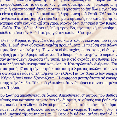
 καιροσκοπισμός, τό ἀθέμιτο κυνήγι τοῦ συμφέροντος, ἡ ὑποκρισία, ἡ
πία, ἡ καταστροφική ἐπιπολαιότητα. Περισσότερο ἀπ’ ὅλα μεγαλύτε
α εἶναι ἡ θεοποίηση τοῦ κακοῦ καί ἡ λησμοσύνη τοῦ Θεοῦ. Ὅλ’ αὐτά 
 ἄνθρωπο στά πιό χαμηλά ἐπίπεδα τῆς πνευματικῆς του κατάστασης κα
ἀνάπηρο στήν εὐτυχία καί στή χαρά. Μόνον ὅταν πλησιάσει τόν Κύριο
«ἐλθέ». Τότε, θά κερδίσει τή θεϊκή φροντίδα, τήν πατρική περιποίησ
 υἱοθεσία ἀπό τόν Θεό Πατέρα, γιά τήν ὁποία πλάστηκε.
ἐλθέ» ὁ Κύριος τό φωνάζει στοργικά καί σ’ ὅλους ἐκείνους πού ἔχουν
ισία. Ἡ ζωή εἶναι δύσκολη, γεμάτη προβλήματα. Ἡ πλεύση στό πέλαγ
ητας δέν εἶναι ἀνέφελη. Ἔρχονται οἱ ἀποτυχίες, οἱ ἀστοχίες, οἱ ἀπογο
ν ψυχή μέ τήν ἁλμύρα τοῦ πόνου. Τό δάκρυ, ὁ στεναγμός, τό παράπον
σάν μανιασμένη θάλασσα τήν ψυχή. Ἐκεῖ στό σκοτάδι τῆς θλίψης ἔρχε
νά κολλήσει σάν πνευματικό καρκίνωμα. Κατατρώγειτόν ἄνθρωπο. Τόν
αταστροφή. Σ’ αὐτή τήν οἰκτρή κατάσταση ὁ Χριστός ἁπλώνει τό παν
ί φωνάζει σέ κάθε ἀπελπισμένο τό «ἐλθέ». Γιά τόν Χριστό δέν ὑπάρχε
 Κύριο ἡ ἀπελπισία ἐξαφανίζεται. Ἡ συμφορά μετατρέπεται σέ εὐκαιρ
ση της στήν ἐλπίδα. Τό πικρό γλυκαίνει, ὅταν ἀκούσει ὁ συντετριμμέν
ει ὁ Ἰησοῦς.
τοῦ Σωτήρα ἀπευθύνεται σέ ὅλους. Ἀπευθύνεται σ’ αὐτούς πού βυθίσ
 αὐτούς πού καταποντίστηκαν ἀπό τήν ἁμαρτία, σ’ αὐτούς πού βούλιαξ
ιος ἀκούει τό «ἐλθέ» τοῦ Θεοῦ μπορεῖ νά περπατήσει πάνω στά κύματ
ιαβεῖ μέσ’ ἀπό τή θύελλα τοῦ κακοῦ καί νά νικήσει. Ἡ ὑπακοή στό «
ι τό μυστικό τῆς σωτηρίας μας. Ὁ Θεός δέν θά σταματήσει ποτέ νά μᾶ