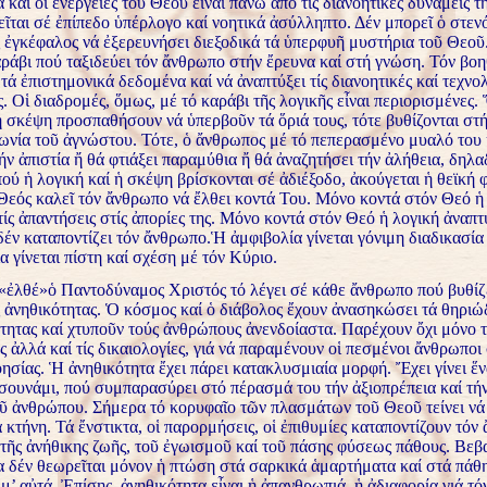
καί οἱ ἐνέργειες τοῦ Θεοῦ εἶναι πάνω ἀπό τίς διανοητικές δυνάμεις τ
ῖται σέ ἐπίπεδο ὑπέρλογο καί νοητικά ἀσύλληπτο. Δέν μπορεῖ ὁ στεν
 ἐγκέφαλος νά ἐξερευνήσει διεξοδικά τά ὑπερφυῆ μυστήρια τοῦ Θεοῦ
αράβι πού ταξιδεύει τόν ἄνθρωπο στήν ἔρευνα καί στή γνώση. Τόν βοη
τά ἐπιστημονικά δεδομένα καί νά ἀναπτύξει τίς διανοητικές καί τεχνο
. Οἱ διαδρομές, ὅμως, μέ τό καράβι τῆς λογικῆς εἶναι περιορισμένες.
ἡ σκέψη προσπαθήσουν νά ὑπερβοῦν τά ὅριά τους, τότε βυθίζονται στ
γωνία τοῦ ἀγνώστου. Τότε, ὁ ἄνθρωπος μέ τό πεπερασμένο μυαλό του 
ήν ἀπιστία ἤ θά φτιάξει παραμύθια ἤ θά ἀναζητήσει τήν ἀλήθεια, δηλα
ού ἡ λογική καί ἡ σκέψη βρίσκονται σέ ἀδιέξοδο, ἀκούγεται ἡ θεϊκή 
Θεός καλεῖ τόν ἄνθρωπο νά ἔλθει κοντά Του. Μόνο κοντά στόν Θεό ἡ
τίς ἀπαντήσεις στίς ἀπορίες της. Μόνο κοντά στόν Θεό ἡ λογική ἀναπ
δέν καταποντίζει τόν ἄνθρωπο.Ἡ ἀμφιβολία γίνεται γόνιμη διαδικασί
ία γίνεται πίστη καί σχέση μέ τόν Κύριο.
 «ἐλθέ»ὁ Παντοδύναμος Χριστός τό λέγει σέ κάθε ἄνθρωπο πού βυθίζ
ς ἀνηθικότητας. Ὁ κόσμος καί ὁ διάβολος ἔχουν ἀνασηκώσει τά θηρι
ότητας καί χτυποῦν τούς ἀνθρώπους ἀνενδοίαστα. Παρέχουν ὄχι μόνο 
ς ἀλλά καί τίς δικαιολογίες, γιά νά παραμένουν οἱ πεσμένοι ἄνθρωποι
ησίας. Ἡ ἀνηθικότητα ἔχει πάρει κατακλυσμιαία μορφή. Ἔχει γίνει ἕν
τσουνάμι, πού συμπαρασύρει στό πέρασμά του τήν ἀξιοπρέπεια καί τή
οῦ ἀνθρώπου. Σήμερα τό κορυφαῖο τῶν πλασμάτων τοῦ Θεοῦ τείνει νά
 κτήνη. Τά ἔνστικτα, οἱ παρορμήσεις, οἱ ἐπιθυμίες καταποντίζουν τόν
 τῆς ἀνήθικης ζωῆς, τοῦ ἐγωισμοῦ καί τοῦ πάσης φύσεως πάθους. Βεβ
α δέν θεωρεῖται μόνον ἡ πτώση στά σαρκικά ἁμαρτήματα καί στά πάθ
 μ’ αὐτά. Ἐπίσης, ἀνηθικότητα εἶναι ἡ ἀπανθρωπιά, ἡ ἀδιαφορία γιά τό