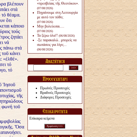
ὥρα βλέπουν
«πρεσβείαις τῆς Θεοτόκου».
(07/08/2026)
ατάει στά
Πηγαίνουμε στη Λειτουργία
 τό θέαμα.
με αυτό τον πόθο;
υν ὅτι
(07/08/2026)
κεται κάποιο
Μην βολεύεσαι.....
ριος τούς
(07/08/2026)
Τα ξέρω όλα!!
(06/08/2026)
τρος ζητάει
-Σε παρακαλώ.. μπορείς να
ει νά
σωπάσεις για λίγο;...
ός πάνω στά
(06/08/2026)
 τοῦ κάνει
ι: «ἐλθέ».
σει τό
γο, τό
ῦ Ἰησοῦ
Πρωϊνές Προσευχές
αποντισμοῦ
Βραδινές Προσευχές
τυχίας, τῆς
Διάφορες Προσευχές
λητηριώδους
η φωνή τοῦ
Επίκαιρα κείμενα
ἀμφιβολίας
λογικῆς. Ὅσα
κατανοήσει.