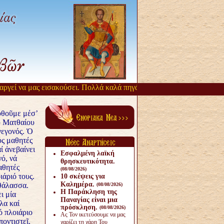
εί να μας εισακούσει. Πολλά καλά πηγάζουν, από την αργοπορία αυτή.
θοῦμε μέσ’
ῦ Ματθαίου
γεγονός. Ὁ
ύς μαθητές
ί ἀνεβαίνει
Εσφαλμένη λαϊκή
νό, νά
θρησκευτικότητα.
αθητές
(08/08/2026)
ιάριό τους.
10 σκέψεις για
Καλημέρα.
θάλασσα.
(08/08/2026)
Η Παράκληση της
ι μία
Παναγίας είναι μια
λα καί
πρόσκληση.
(08/08/2026)
 πλοιάριο
Ας Τον ικετεύσουμε να μας
ποντιστεῖ.
χαρίζει τη χάρη Του