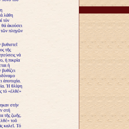
ρη
τά λάθη
ί τόν
, θά ἀκούσει
η τῶν πληγῶν
 βυθιστεῖ
ος τῆς
ητεύσεις νά
ο, ἡ πικρία
ται ἡ
 βυθίζει
τοδύναμο
ι ἀποτυχία.
ία. Ἡ θλίψη
ος τό «ἐλθέ»
τηκαν στήν
αν στή
α τῆς ζωῆς.
ἐλθέ» τοῦ
ς καλεῖ. Τό