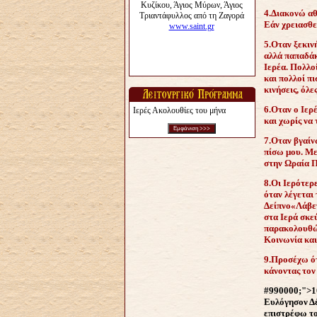
4.Διακονώ αθ
Εάν χρειασθε
5.Οταν ξεκινή
αλλά παπαδάκ
Ιερέα. Πολλοί
και πολλοί πι
κινήσεις, όλε
6.Οταν ο Ιερ
Ιερές Ακολουθίες του μήνα
και χωρίς να
7.Οταν βγαίν
πίσω μου. Με
στην Ωραία Π
8.Οι Ιερότερε
όταν λέγεται
Δείπνο«Λάβετε
στα Ιερά σκε
παρακολουθώ 
Κοινωνία και 
9.Προσέχω ότ
κάνοντας τον
#990000;">10
Ευλόγησον Δέ
επιστρέφω το