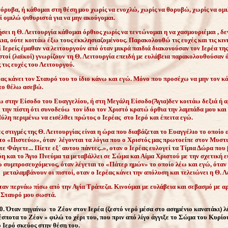
όρυβα, ή κάθομαι στη θέση μου χωρίς να ενοχλώ, χωρίς να θορυβώ, χωρίς να ομι
ί ομιλώ ψιθυριστά για να μην ακούγομαι.
σει η Θ. Λειτουργία κάθομαι όρθιος χωρίς να τεντώνομαι η να χασμουριέμαι , δε
ια, ούτε κοιτάω έξω τους εκκλησιαζομένους. Παρακολουθώ τις ευχές και τις κινή
 Ιερείς έμαθαν να λειτουργούν από όταν μικρά παιδιά διακονούσαν τον Ιερέα της
στοί (λαϊκοί) γνωρίζουν τη Θ. Λειτουργία επειδή με ευλάβεια παρακολουθούσαν ό
ς τις ευχές του Λειτουργού.
έας κάνει τον Σταυρό του το ίδιο κάνω και εγώ. Μόνο που προσέχω να μην τον κ
 το θέλω ασεβώ.
ω στην Είσοδο του Ευαγγελίου, ή στη Μεγάλη Είσοδο(Άγια)δεν κοιτάω δεξιά ή α
 την πίστη ότι συνοδεύω τον ίδιο τον Χριστό κρατώ όρθια την λαμπάδα μου κα
ύλη περιμένω να εισέλθει πρώτος ο Ιερέας στο Ιερό και έπειτα εγώ.
ς στιγμές της Θ. Λειτουργίας είναι η ώρα που διαβάζεται το Ευαγγέλιο το οποίο
 το «Πιστεύω», όταν λέγονται τα λόγια που ο Χριστός μας πρωτοείπε στον Μυστ
 Φάγετε... Πίετε εξ΄ αυτου πάντες..», οταν ο Ιερέας ευλογεί τα Τίμια Δώρα που
ύη και το Άγιο Πνεύμα τα μεταβάλλει σε Σώμα και Αίμα Χριστού με την σχετική 
συμπροσευχόμενος, όταν λέγεται το «Πάτερ ημών» το οποίο λέω και εγώ, όταν γ
μεταλαμβάνουν οι πιστοί, οταν ο Ιερέας κάνει την απόλυση και τελειώνει η Θ. Λ
αν περνάω πίσω από την Αγία Τράπεζα. Κινούμαι με ευλάβεια και σεβασμό με α
 Σταυρό μου σωστά.
. Όταν πηγαίνω το Ζέον στον Ιερέα (ζεστό νερό μέσα στο ασημένιο κανατάκι) λ
σποτα το Ζέον » φιλώ το χέρι του, που πριν από λίγο άγγιξε το Σώμα του Κυρίο
 Ιερό σκεύος στην θέση του.