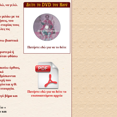
λώ, να γελώ.
ν μιλάω με τα
σεις, του
 ενορίας τους
λες τις
άνω βιαστικά
Πατήστε εδώ για να το δείτε
ριστερά ή
ι όταν φθάσω
 ακούω όρθιος,
ικό
 βρίσκονται
ευχή που
ίνεται η Θ.
ειτουργία.
Πατήστε εδώ για να δείτε το
ργό βήμα και
επισυναπτόμενο αρχείο
έω «
υ και