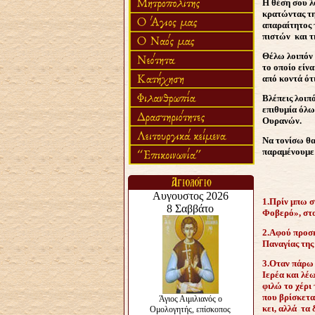
Η θέση σου λ
κρατώντας τη
απαραίτητος 
πιστών και τ
Θέλω λοιπόν 
το οποίο είν
από κοντά ότ
Βλέπεις λοιπό
επιθυμία όλω
Ουρανών.
Να τονίσω θα
παραμένουμε 
1.Πρίν μπω σ
Φοβερό», στο
2.Αφού προσκ
Παναγίας της
3.Οταν πάρω 
Ιερέα και λέ
φιλώ το χέρι
που βρίσκετα
κει, αλλά τα