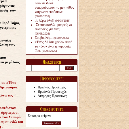
ερέα
όταν σε ίδωσι
αράγοντας
σταυρούμενον, το μεν πάθος
ρσίωση των
νοήσωσιν εκούσιον».
(06/08/2026)
Τα ξέρω όλα!!
(06/08/2026)
ο Ιερό Βήμα,
-Σε παρακαλώ.. μπορείς να
 γνωρίσεις
σωπάσεις για λίγο;...
(06/08/2026)
Συμβουλές...
(05/08/2026)
 μεγάλη
«Ἑνὸς δέ ἐστι χρεία».Αυτό
λείας των
το «ένα» είναι η παρουσία
Του.
(05/08/2026)
 που
και μεγάλους.
ω σε «Τόπο
 Αρτοφόριο.
Πρωϊνές Προσευχές
Βραδινές Προσευχές
κόνα της
Διάφορες Προσευχές
ροστά στον
 άμφια μου,
Επίκαιρα κείμενα
ι Τον Σταυρό
ια μου εδώ και
 .