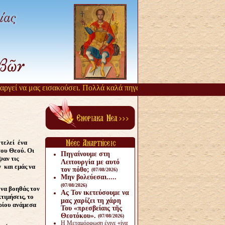
εί να μας εισακούσει. Πολλά καλά πηγάζουν, από την αργοπορία αυτή
τελεί ένα
του Θεού. Οι
Πηγαίνουμε στη
ψαν τις
Λειτουργία με αυτό
 και εμάς να
τον πόθο;
(07/08/2026)
Μην βολεύεσαι.....
(07/08/2026)
 να βοηθάς τον
Ας Τον ικετεύσουμε να
τιμήσεις, το
μας χαρίζει τη χάρη
ηρίου ανάμεσα
Του «πρεσβείαις τῆς
Θεοτόκου».
(07/08/2026)
Η Μεταμόρφωση έγινε «ίνα