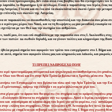
οιπόν είναι προνομιούχος. Δεν είσαι απλά ένας βοηθός που θα εξυπηρετήσει τον Ι
ν λαμπάδα, το θυμιατήριο ή το αντίδωρο. Είσαι ο παραστάτης του Ιερέα, ένας π
της Λατρείας. Γίνεσαι και συ ένα από τα σκαλοπάτια που σκοπό έχουν την μετα
ην επίτευξη των σκοπών της Λατρείας.
να σε παρακαλέσω να συναισθανθείς την αποστολή και την διακονία σου μέσα στ
αι ο ιερότερος χώρος του Ναού, και να τη θεωρήσεις ως μια μοναδική ευκαιρία να
ι σχετίζεται με τον Θεό και την σωτηρία του ανθρώπου.
ν, παιδί μου, ότι και εσύ συμβάλλεις με την παρουσία σου στις Ι. Ακολουθίες στη
ν των πιστών na σωθούν δηλαδή, και να γίνουν πολίτες και κληρονόμοι της Βασι
 ήθελα μερικά σημεία που αφορούν τον τρόπο που εισερχόμαστε στο Ι. Βήμα και
σε αυτό, σημεία που αφορούν όλους μας και κληρικούς και λαϊκούς, και μικρούς 
ΤΙ ΠΡΕΠΕΙ ΝΑ ΠΡΟΣΕΧΩ ΠΟΛΥ
το ιερό προετοιμάζομαι πνευματικά και ψυχολογικά συναισθανόμενος ότι μπαίν
ν Οίκο του Θεού και ότι στην Αγία Τράπεζα βρίσκεται ο Χριστός μέσα στο Άγιο
υνήσω τον Εσταυρωμένο που βρίσκεται πίσω από την Αγία Τράπεζα και την Ει
 «Γερόντισσας», παίρνω την ευλογία τ
ου ιερέα φιλώντας το χέρι του.
στα χέρια μου τα άμφια που θα φορέσω (το στιχάριο και το οράριο) πηγαίνω μπ
ω «Ευλόγησον Δέσποτα το στiχάριον συν τω οραρίω».Αφού ο Ιερέας ευλογήσει τα
 του και αποσύρομαι σε κάποια άκρη του Ιερού για να τα φορέσω, ενώ ασπάζομα
ι στην «πλάτη του στιχαρίου». Όταν τελειώσει η Θ. Λειτουργία δεν πετώ τα άμφ
 διπλώνω με επιμέλεια και σεβασμό και τα τοποθετώ στο Ι. Βήμα στη γνωστή θέση