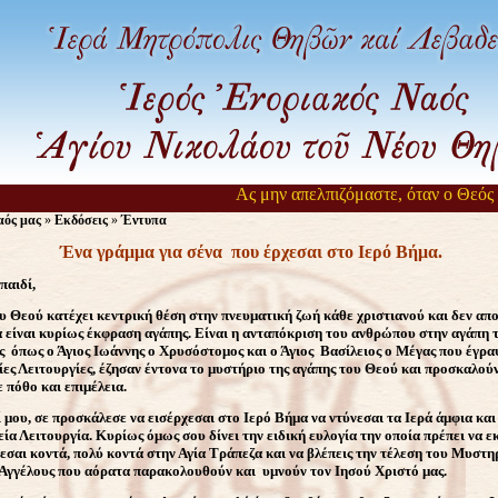
Ας μην απελπιζόμαστε, όταν ο Θεός αργ
ός μας
»
Εκδόσεις
»
Έντυπα
Ένα γράμμα για σένα που έρχεσαι στο Ιερό Βήμα.
παιδί,
υ Θεού κατέχει κεντρική θέση στην πνευματική ζωή κάθε χριστιανού και δεν απο
 είναι κυρίως έκφραση αγάπης. Είναι η ανταπόκριση του ανθρώπου στην αγάπη 
ς όπως ο Άγιος Ιωάννης ο Χρυσόστομος και ο Άγιος Βασίλειος ο Mέγας που έγρα
ες Λειτουργίες, έζησαν έντονα το μυστήριο της αγάπης του Θεού και πρoσκαλούν
 πόθο και επιμέλεια.
 μου, σε προσκάλεσε να εισέρχεσαι στο Ιερό Βήμα να ντύνεσαι τα Ιερά άμφια και
ία Λειτουργία. Κυρίως όμως σου δίνει την ειδική ευλογία την οποία πρέπει να εκ
εσαι κοντά, πολύ κοντά στην Αγία Τράπεζα και να βλέπεις την τέλεση του Μυστ
 Αγγέλους που αόρατα παρακολουθούν και υμνούν τον Ιησού Χριστό μας.