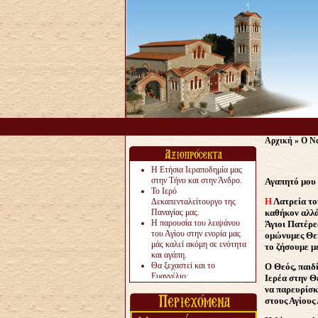
Αρχική
»
Ο Να
Η Ετήσια Ιεραποδημία μας
στην Τήνο και στην Άνδρο.
Αγαπητό μου 
Το Ιερό
Η
Λατρεία το
Δεκαπενταλείτουργο της
Παναγίας μας.
καθήκον αλλά
Η παρουσία του λειψάνου
Άγιοι Πατέρε
του Αγίου στην ενορία μας
ομώνυμες Θεί
μάς καλεί ακόμη σε ενότητα
το ζήσουμε με
και αγάπη.
Θα ξεχαστεί και το
Ο Θεός, παιδί
Ευαγγέλιο;
Ιερέα στην Θε
Το «αργότερα» γίνεται
να παρευρίσκ
«πολύ αργά».
στους Αγίους
Ζητείται....