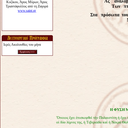
Aς αναλάβ
Των πτ
Στα πρόσωπα τους
Ιερές Ακολουθίες του μήνα
Η ΦΥΣΗ Μ
Ὅποιος ἔχει ἐπισκεφθεὶ τὴν Παλαιστίνη ἡ ἔχει 
οἱ δύο λίμνες της, ἡ Τιβεριάδα καὶ ἡ Νεκρὰ Θ