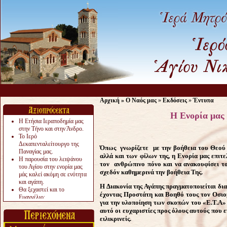
Αρχική
»
Ο Ναός μας
»
Εκδόσεις
»
Έντυπα
Η Ενορία μας 
Η Ετήσια Ιεραποδημία μας
στην Τήνο και στην Άνδρο.
Το Ιερό
Δεκαπενταλείτουργο της
Όπως γνωρίζετε με την βοήθεια του Θεού 
Παναγίας μας.
αλλά και των φίλων της, η Ενορία μας επιτ
Η παρουσία του λειψάνου
τον ανθρώπινο πόνο και να ανακουφίσει το
του Αγίου στην ενορία μας
σχεδόν καθημερινά την βοήθεια Της.
μάς καλεί ακόμη σε ενότητα
και αγάπη.
Η Διακονία της Αγάπης πραγματοποιείται δ
Θα ξεχαστεί και το
έχοντας Προστάτη και Βοηθό τους τον Οσιο
Ευαγγέλιο;
για την υλοποίηση των σκοπών του
«
Ε.Τ.Α
»
Το «αργότερα» γίνεται
αυτό οι ευχαριστίες προς όλους αυτούς που 
«πολύ αργά».
ειλικρινείς.
Ζητείται....