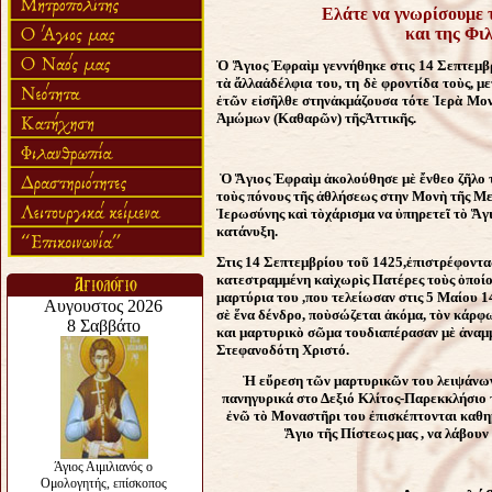
Ελάτε να γνωρίσουμε
και της Φι
Ὁ
Ἅ
γιος
Ἐ
φρα
ὶ
μ γεννήθηκε στις 14 Σεπτεμβ
τ
ὰ
ἄ
λλα
ἀ
δέλφια το
υ
, τ
η
δ
ὲ
φροντίδα το
ὺ
ς, μ
ἐ
τ
ῶ
ν ε
ἰ
σ
ῆ
λθε στην
ἀ
κμάζουσα τότε
Ἱ
ερ
ὰ
Μο
Ἀ
μώμων (Καθαρ
ῶ
ν) τ
ῆ
ς
Ἀ
ττικ
ῆ
ς.
Ὁ
Ἅ
γιος
Ἐ
φρα
ὶ
μ
ἀ
κολούθησε μ
ὲ
ἔ
νθεο ζ
ῆ
λο 
το
ὺ
ς πόνους τ
ῆ
ς
ἀ
θλήσεως στην Μον
ὴ
τ
ῆ
ς Με
Ἱ
ερωσύνης κα
ὶ
τ
ὸ
χάρισμα να
ὑ
πηρετε
ῖ
τ
ὸ
Ἅ
γ
κατάνυξη.
Στις 14 Σεπτεμβρίου το
ῦ
1425,
ἐ
πιστρέφοντ
κατεστραμμένη κα
ὶ
χωρ
ὶ
ς Πατέρες το
ὺ
ς
ὁ
ποίο
μαρτύρια το
υ
,που τελείωσαν στις 5 Μαίου 1
σ
ὲ
ἕ
να δένδρο, πο
ὺ
σ
ώ
ζεται ἀκόμα, τ
ὸ
ν κάρφω
κα
ι
μαρτυρικ
ὸ
σ
ῶ
μα το
υ
διαπέρασαν μ
ὲ
ἀ
ναμ
Στεφανοδότη Χριστό.
Ἡ
ε
ὔ
ρεση τ
ῶ
ν μαρτυρικ
ῶ
ν το
υ
λειψάνω
πανηγυρικά στο Δεξιό Κλίτος-Παρεκκλήσιο
ἐ
ν
ῶ
τ
ὸ
Μοναστ
ῆ
ρι το
υ
ἐ
πισκέπτονται καθη
Ἅ
γιο τ
ῆ
ς Πίστεως μας , να λάβουν