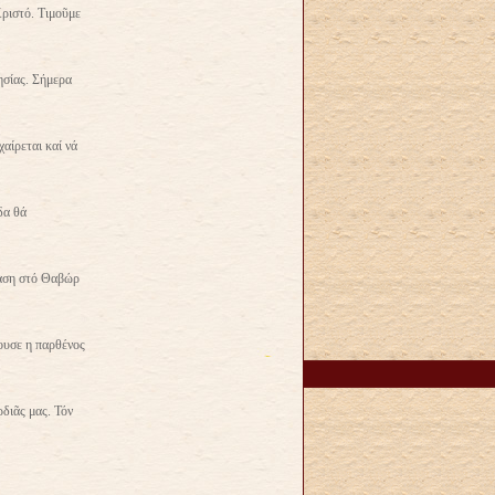
ριστό. Τιμοῦμε
ησίας. Σήμερα
αίρεται καί νά
δα θά
βαση στό Θαβώρ
ουσε η παρθένος
διᾶς μας. Τόν