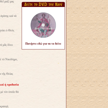
θεῖ μαζί μας
 ἀγάπης καί νά
ητάει ὁ Θεός
Πατήστε εδώ για να το δείτε
 μᾶς δίνει
έ τό Νικόδημο,
α τῆς Θείας
καί ἡ προδοσία
 μέ τόν ὁποῖο θά
 κραυγή