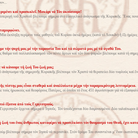
»...
ριμένει καί προσκαλεῖ. Μακάρι νά Τόν ἀκούσουμε!
ὑπεροχή τοῦ Χριστοῦ βλέπουμε σήμερα στό εὐαγγελικό ἀνάγνωσμα τῆς Κυριακῆς. Ἕνας πον
ταμορφώνει.
Μία ἔκπληξη περίμενε τούς μαθητές τοῦ Κυρίου ὀκτώ ἡμέρες (κατά τό Λουκᾶν) ἤ ἕξι ἡμέρες
με τήν ψυχή μας μέ τήν παρουσία Του καί τά σώματά μας μέ τά ἀγαθά Του.
ς θαῦμα τοῦ πολλαπλασιασμοῦ τῶν πέντε ἄρτων καί τῶν δύο ψαριῶν βλέπουμε κατά τή σημε
νά κάνουμε τή ζωή Του ζωή μας;
ό ἀνάγνωσμα τῆς σημερινῆς Κυριακῆς βλέπουμε τόν Χριστό νά θεραπεύει δύο τυφλούς καί 
ῆς πίστης μας εἶναι σταθερά καί ἀναλλοίωτα μέχρι τήν παραμικρότερη λεπτομέρεια.
ε τούς ἡρωικούς καί θεοφόρους Πατέρες, οἱ ὁποῖοι τό ἔτος 451 ἀγωνίστηκαν γιά νά ἐξασφαλί
πιό ἔξυπνα ἀπό τούς Γεργεσηνούς.
Γεργεσηνῶν ἔρχεται σήμερα ὁ Ἰησοῦς. Τόν ὑποδέχονται δύο δαιμονισμένοι. Δύο ταλαίπωροι 
ή ζωή του ἕνας ἄνθρωπος καταφέρει νά προσελκύσει τόν θαυμασμό του Θεοῦ, ἔχει κατα
ύμ βλέπουμε σήμερα τόν Ἰησοῦ νά περπατάει. Στόν δρόμο Του συναντιέται μ’ ἕναν ἑκατόντα