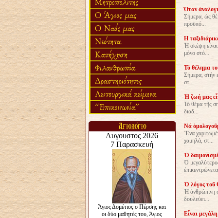
Όταν ἀναλογι
Σήμερα, ὡς θέ
προϋπό...
Η ταξιδιάρικ
Ἡ σκέψη εἶναι
μόνο στό...
Τό θέλημα το
Σήμερα, στήν ε
στ...
Ἡ ζωή μας εἶ
Τό θέμα τῆς ση
διαδ...
Νά ὁμολογοῦμ
Ἕνα χαριτωμέν
χαμηλά, στ...
Ὁ δαιμονισμέ
Ὁ μεγαλύτερος
ἐπικεντρώνετα.
Ὁ λόγος τοῦ 
Ἡ ἀνθρώπινη σ
δουλεύει...
Εἶναι μεγάλη