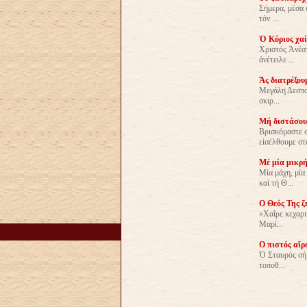
Σήμερα, μέσα 
τόν ...
Ὁ Κύριος χαί
Χριστός Ἀνέστ
ἀνέτειλε ...
Ἄς διατρέξου
Μεγάλη Δεσποτ
σκιρ...
Μή διστάσου
Βρισκόμαστε σ
εἰσέλθουμε στά
Μέ μία μικρή
Μία μάχη, μία
καί τή Θ...
Ο Θεός Της ζ
«Χαῖρε κεχαρι
Μαρί...
Ο πιστός αἴρ
Ὁ Σταυρός σήμ
τοποθ...