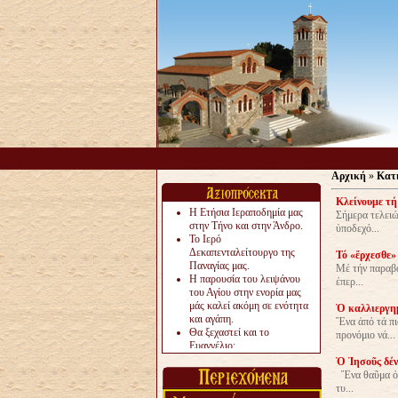
Αρχική
»
Κατ
Κλείνουμε τή 
Η Ετήσια Ιεραποδημία μας
Σήμερα τελειώ
στην Τήνο και στην Άνδρο.
ὑποδεχό...
Το Ιερό
Δεκαπενταλείτουργο της
Τό «ἔρχεσθε»
Παναγίας μας.
Μέ τήν παραβο
Η παρουσία του λειψάνου
ἐπερ...
του Αγίου στην ενορία μας
μάς καλεί ακόμη σε ενότητα
Ὁ καλλιεργημ
και αγάπη.
Ἕνα ἀπό τά πι
Θα ξεχαστεί και το
προνόμιο νά...
Ευαγγέλιο;
Το «αργότερα» γίνεται
Ὁ Ἰησοῦς δέν
«πολύ αργά».
Ἕνα θαῦμα ὀμο
Ζητείται....
τυ...