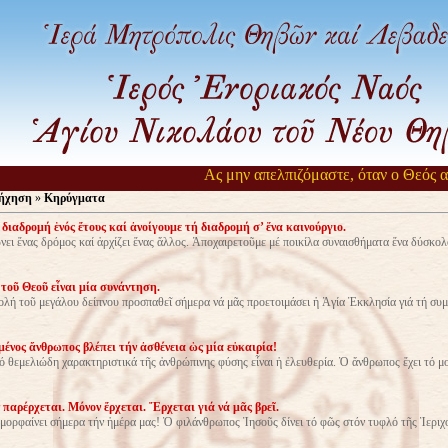
Ας μην απελπιζόμαστε, όταν ο Θεός αργεί ν
ήχηση
»
Κηρύγματα
διαδρομή ἑνός ἔτους καί ἀνοίγουμε τή διαδρομή σ’ ἕνα καινούργιο.
νει ἕνας δρόμος καί ἀρχίζει ἕνας ἄλλος. Ἀποχαιρετοῦμε μέ ποικίλα συναισθήματα ἕνα δύσκολ
 τοῦ Θεοῦ εἶναι μία συνάντηση.
λή τοῦ μεγάλου δείπνου προσπαθεῖ σήμερα νά μᾶς προετοιμάσει ἡ Ἁγία Ἐκκλησία γιά τή συμ
ένος ἄνθρωπος βλέπει τήν ἀσθένεια ὡς μία εὐκαιρία!
ό θεμελιώδη χαρακτηριστικά τῆς ἀνθρώπινης φύσης εἶναι ἡ ἐλευθερία. Ὁ ἄνθρωπος ἔχει τό μ
 παρέρχεται. Μόνον ἔρχεται. Ἔρχεται γιά νά μᾶς βρεῖ.
ρφαίνει σήμερα τήν ἡμέρα μας! Ὁ φιλάνθρωπος Ἰησοῦς δίνει τό φῶς στόν τυφλό τῆς Ἱεριχοῦ