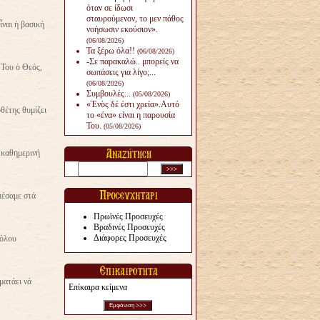
όταν σε ίδωσι
σταυρούμενον, το μεν πάθος
ναι ἡ βασική
νοήσωσιν εκούσιον».
(06/08/2026)
Τα ξέρω όλα!!
(06/08/2026)
-Σε παρακαλώ.. μπορείς να
 Του ὁ Θεός,
σωπάσεις για λίγο;...
(06/08/2026)
Συμβουλές...
(05/08/2026)
«Ἑνὸς δέ ἐστι χρεία».Αυτό
θέτης θυμίζει
το «ένα» είναι η παρουσία
Του.
(05/08/2026)
α καθημερινή
πέσαμε στά
Πρωϊνές Προσευχές
Βραδινές Προσευχές
Διάφορες Προσευχές
βόλου
ματάει νά
Επίκαιρα κείμενα