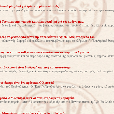
ν ἀπό μᾶς, ἀντί γιά ἐμᾶς καί μόνον γιά ἐμᾶς.
 ἀπό τή μνημειώδη ἐπί τοῦ ὄρους ὁμιλία τοῦ Κυρίου ἀκούσαμε σήμερα στό εὐαγγελικό ἀνά
Του εἶναι τιμή γιά μᾶς και είναι μοναδική γιά τόν καθένα μας.
 τῆς ζωῆς καί τῆς καθημερινότητας βλέπουμε σήμερα τόν Ἰησοῦ νά περπατάει. Κάνει μία πορ
ρος ἄνθρωπος φανερώνει τήν παρουσία τοῦ Ἁγίου Πνεύματος μέσα του.
καί πανηγύρι λαμπρό καί περίβλεπτο ἀπολαμβάνει σήμερα τό πλήρωμα τῆς Ἐκκλησίας! Θεοφ
 ἁγίων καί τῶν ἀνθρώπων πού ἐπικαλοῦνται τό ὄνομα τοῦ Χριστοῦ !
ρφη ἀνοιξιάτικη καί λαμπερή πορεία τῆς ἀναστάσιμης περιόδου πού βιώνουμε, σήμερα θά πᾶ
έ τόν Χριστό εἶναι διαδρομή φωτεινή καί ἀναστάσιμη.
τάσιμο φῶς τῆς ἄνοιξης καί μέσα στή λαμπρή περίοδο τῆς πορείας μας πρός τήν Πεντηκοστ
ί τό ἄπειρο εἶναι ἕνα πρόσωπο.Ο Χριστός!
άπη τοῦ Θεοῦ ὁδήγησε τόν Ἕνα τῆς Τριάδος Λόγο νά φορέσει τήν ἀνθρώπινη φύση, γιά νά ἀν
τανε»! Μᾶς παροτρύνει νά σταματήσουμε τήν ἁμαρτία.
στάσιμη πορεία, κατά τή διάρκεια τῆς διαδρομῆς μας στό Πεντηκοστάριο, ἡ Ἁγία Ἐκκλησία 
 Μνημεῖο γιά τούς πιστούς εἶναι ἡ Ἁγία Τράπεζα.