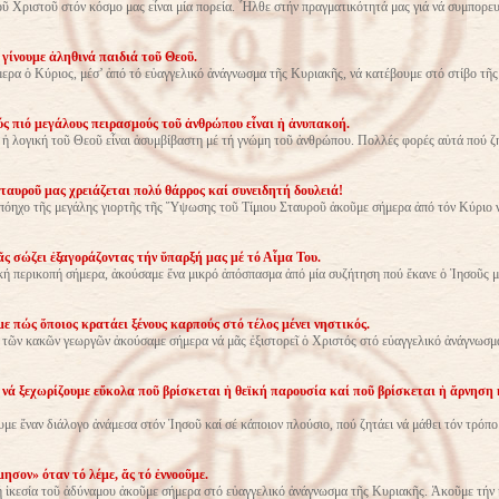
ῦ Χριστοῦ στόν κόσμο μας εἶναι μία πορεία. Ἦλθε στήν πραγματικότητά μας γιά νά συμπορευ
γίνουμε ἀληθινά παιδιά τοῦ Θεοῦ.
ερα ὁ Κύριος, μέσ’ ἀπό τό εὐαγγελικό ἀνάγνωσμα τῆς Κυριακῆς, νά κατέβουμε στό στίβο τῆς
ς πιό μεγάλους πειρασμούς τοῦ ἀνθρώπου εἶναι ἡ ἀνυπακοή.
ἡ λογική τοῦ Θεοῦ εἶναι ἀσυμβίβαστη μέ τή γνώμη τοῦ ἀνθρώπου. Πολλές φορές αὐτά πού ζ
ταυροῦ μας χρειάζεται πολύ θάρρος καί συνειδητή δουλειά!
ηχο τῆς μεγάλης γιορτῆς τῆς Ὕψωσης τοῦ Τίμιου Σταυροῦ ἀκοῦμε σήμερα ἀπό τόν Κύριο νά
ς σώζει ἐξαγοράζοντας τήν ὕπαρξή μας μέ τό Αἷμα Του.
κή περικοπή σήμερα, ἀκούσαμε ἕνα μικρό ἀπόσπασμα ἀπό μία συζήτηση πού ἔκανε ὁ Ἰησοῦς μ
με πώς ὅποιος κρατάει ξένους καρπούς στό τέλος μένει νηστικός.
τῶν κακῶν γεωργῶν ἀκούσαμε σήμερα νά μᾶς ἐξιστορεῖ ὁ Χριστός στό εὐαγγελικό ἀνάγνωσμ
νά ξεχωρίζουμε εὔκολα ποῦ βρίσκεται ἡ θεϊκή παρουσία καί ποῦ βρίσκεται ἡ ἄρνηση 
με ἕναν διάλογο ἀνάμεσα στόν Ἰησοῦ καί σέ κάποιον πλούσιο, πού ζητάει νά μάθει τόν τρόπο
ησον» όταν τό λέμε, ἄς τό ἐννοοῦμε.
 ἱκεσία τοῦ ἀδύναμου ἀκοῦμε σήμερα στό εὐαγγελικό ἀνάγνωσμα τῆς Κυριακῆς. Ἀκοῦμε τήν