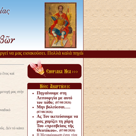
α μας εισακούσει. Πολλά καλά πηγάζουν, από την αργοπορία αυτή. Όσι
ο ἔτος καί
μετοχή μας στήν
Πηγαίνουμε στη
Λειτουργία με αυτό
τον πόθο;
(07/08/2026)
Μην βολεύεσαι.....
οναδικό
(07/08/2026)
Ας Τον ικετεύσουμε να
μας χαρίζει τη χάρη
Του «πρεσβείαις τῆς
ς. Δέν τό κάνει
Θεοτόκου».
(07/08/2026)
Η Μεταμόρφωση έγινε «ίνα