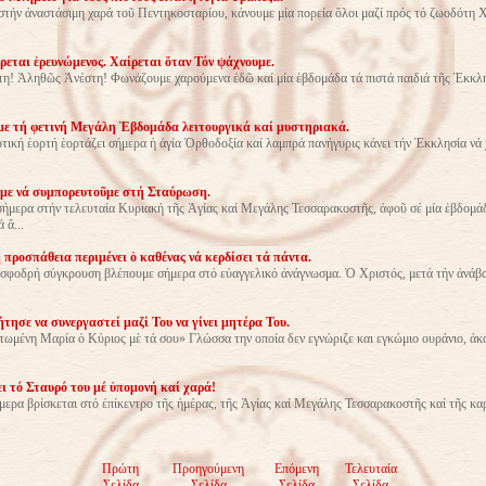
στήν ἀναστάσιμη χαρά τοῦ Πεντηκοσταρίου, κάνουμε μία πορεία ὅλοι μαζί πρός τό ζωοδότη Χ
ρεται ἑρευνώμενος. Χαίρεται ὅταν Τόν ψάχνουμε.
η! Ἀληθῶς Ἀνέστη! Φωνάζουμε χαρούμενα ἐδῶ καί μία ἑβδομάδα τά πιστά παιδιά τῆς Ἐκκλ
με τή φετινή Μεγάλη Ἑβδομάδα λειτουργικά καί μυστηριακά.
ική ἑορτή ἑορτάζει σήμερα ἡ ἁγία Ὀρθοδοξία καί λαμπρά πανήγυρις κάνει τήν Ἐκκλησία νά χ
με νά συμπορευτοῦμε στή Σταύρωση.
ήμερα στήν τελευταία Κυριακή τῆς Ἁγίας καί Μεγάλης Τεσσαρακοστῆς, ἀφοῦ σέ μία ἑβδομά
 ἅ...
 προσπάθεια περιμένει ὁ καθένας νά κερδίσει τά πάντα.
 σφοδρή σύγκρουση βλέπουμε σήμερα στό εὐαγγελικό ἀνάγνωσμα. Ὁ Χριστός, μετά τήν ἀνά
ήτησε να συνεργαστεί μαζί Του να γίνει μητέρα Του.
τωμένη Μαρία ὁ Κύριος μὲ τά σου» Γλώσσα την οποία δεν εγνώριζε και εγκώμιο ουράνιο, άκ
ει τό Σταυρό του μέ ὑπομονή καί χαρά!
ερα βρίσκεται στό ἐπίκεντρο τῆς ἡμέρας, τῆς Ἁγίας καί Μεγάλης Τεσσαρακοστῆς καί τῆς καρ
Πρώτη
Προηγούμενη
Επόμενη
Τελευταία
Σελίδα
Σελίδα
Σελίδα
Σελίδα