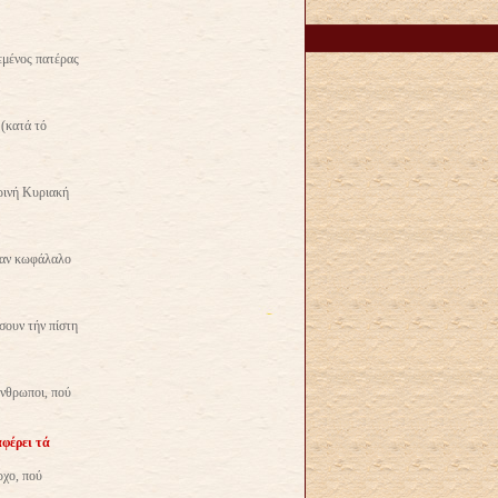
εμένος πατέρας
 (κατά τό
ρινή Κυριακή
ἕναν κωφάλαλο
σουν τήν πίστη
ἄνθρωποι, πού
φέρει τά
ρχο, πού