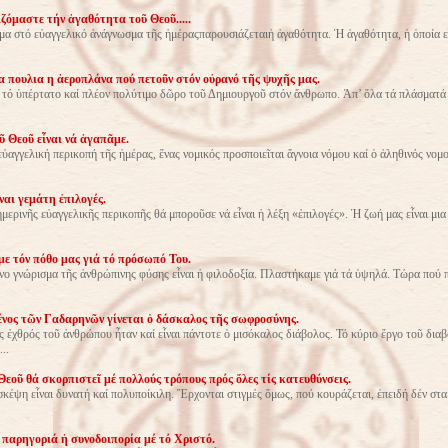
ζόμαστε τήν ἀγαθότητα τοῦ Θεοῦ.....
μα στό εὐαγγελικό ἀνάγνωσμα τῆς ἡμέραςπαρουσιάζεταιἡ ἀγαθότητα. Ἡ ἀγαθότητα, ἡ ὁποία εἶ
α πουλια η ἀεροπλάνα πού πετοῦν στόν οὐρανό τῆς ψυχῆς μας.
 τό ὑπέρτατο καί πλέον πολύτιμο δῶρο τοῦ Δημιουργοῦ στόν ἄνθρωπο. Ἀπ’ ὅλα τά πλάσματά
ῦ Θεοῦ εἶναι νά ἀγαπᾶμε.
ὐαγγελική περικοπή τῆς ἡμέρας, ἕνας νομικός προσποιεῖται ἄγνοια νόμου καί ὁ ἀληθινός νομο
ναι γεμάτη ἐπιλογές.
μερινῆς εὐαγγελικῆς περικοπῆς θά μποροῦσε νά εἶναι ἡ λέξη «ἐπιλογές». Ἡ ζωή μας εἶναι μι
ε τόν πόθο μας γιά τό πρόσωπό Του.
ο γνώρισμα τῆς ἀνθρώπινης φύσης εἶναι ἡ φιλοδοξία. Πλαστήκαμε γιά τά ὑψηλά. Τώρα πού 
νος τῶν Γαδαρηνῶν γίνεται ὁ δάσκαλος τῆς σωφροσύνης.
 ἐχθρός τοῦ ἀνθρώπου ἦταν καί εἶναι πάντοτε ὁ μισόκαλος διάβολος. Τό κύριο ἔργο τοῦ δια
..
Θεοῦ θά σκορπιστεῖ μέ πολλούς τρόπους πρός ὅλες τίς κατευθύνσεις.
κέψη εἶναι δυνατή καί πολυποίκιλη. Ἔρχονται στιγμές ὅμως, πού κουράζεται, ἐπειδή δέν στα
 παρηγοριά ἡ συνοδοιπορία μέ τό Χριστό.