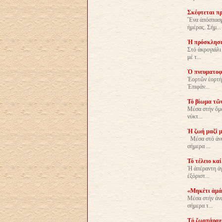
Σκέφτεται πρί
Ἕνα ἀπόσπασμα
ἡμέρας. Σήμ...
Ἡ πρόσκλησή 
Στό ἀκρογιάλι
μέ τ...
Ὁ πνευματοφό
Ἑορτῶν ἑορτή 
Ἐπιφάν...
Τό βίωμα τῶν
Μέσα στήν ὄμο
νύκτ...
Ἡ ζωή μαζί μ
Μέσα στό ἀνασ
σήμερα ...
Τό τέλειο κα
Ἡ ἀπέραντη ἀγ
ἐξόριστ...
«Μηκέτι ἁμάρ
Μέσα στήν ἀνα
σήμερα τ...
Tό ζωοπάροχο