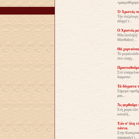
«μακροθύμησον
Ὁ Χριστός πε
Τήν ὑπέρλογη 
ὁδηγεῖ τ...
Ο Χριστός με
Μία ἔκπληξη! 
Ματθαῖον) ...
Θά χορταίνου
Τό μεγαλειῶδε
στό εὐαγγ...
Προσπαθοῦμε 
Στό εὐαγγελικ
δαιμονισ...
Τά δόγματα τ
Σήμερα τιμοῦμ
μας...
Ἄς φερθοῦμε 
Στή χώρα τῶν 
καταλή...
Ἐάν σ’ ὅλη τ
πάντα.
Στήν Καπερναο
παρακαλεῖ τ...