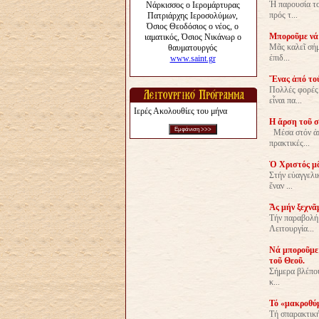
Ἡ παρουσία το
πρός τ...
Μποροῦμε νά 
Μᾶς καλεῖ σήμ
ἐπιδ...
Ἕνας ἀπό τού
Πολλές φορές 
εἶναι πα...
Ιερές Ακολουθίες του μήνα
Η ἄρση τοῦ σ
Μέσα στόν ἀπό
πρακτικές...
Ὁ Χριστός μᾶ
Στήν εὐαγγελι
ἕναν ...
Ἄς μήν ξεχνᾶ
Τήν παραβολή 
Λειτουργία...
Νά μποροῦμε 
τοῦ Θεοῦ.
Σήμερα βλέπου
κ...
Τό «μακροθύμ
Τή σπαρακτική