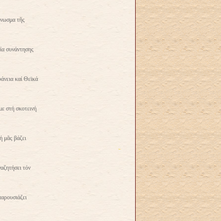
γνωσμα τῆς
εία συνάντησης
άνεια καί Θεϊκά
με στή σκοτεινή
ή μᾶς βάζει
αζητήσει τόν
παρουσιάζει