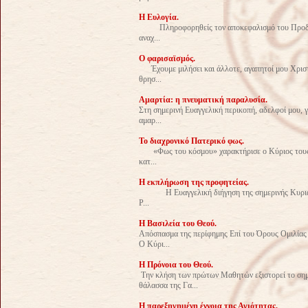
Η Ευλογία.
Πληροφορηθείς τον αποκεφαλισμό του Προδρόμο
αναχ...
Ο φαρισαϊσμός.
Έχουμε μιλήσει και άλλοτε, αγαπητοί μου Χριστια
θρησ...
Αμαρτία: η πνευματική παραλυσία.
Στη σημερινή Ευαγγελική περικοπή, αδελφοί μου, γ
αμαρ...
Το διαχρονικό Πατερικό φως.
«Φως του κόσμου» χαρακτήρισε ο Κύριος τους Μα
κατ...
Η εκπλήρωση της προφητείας.
Η Ευαγγελική διήγηση της σημερινής Κυριακής,
Ρ...
Η Βασιλεία του Θεού.
Απόσπασμα της περίφημης Επί του Όρους Ομιλίας σ
Ο Κύρι...
Η Πρόνοια του Θεού.
Την κλήση των πρώτων Μαθητών εξιστορεί το σημ
θάλασσα της Γα...
Η παρεξηγημένη έννοια της Αγιότητας.