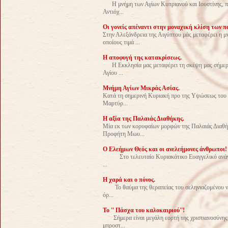
Η μνήμη των Αγίων Κυπριανού και Ιουστίνης, που
Αντιόχ...
Οι γονείς απέναντι στην μοναχική κλίση των π
Στην Αλεξάνδρεια της Αιγύπτου μάς μεταφέρει η 
οποίους τιμά ...
Η αποφυγή της κατακρίσεως.
Η Εκκλησία μας μεταφέρει τη σκέψη μας σήμερα,
Αγίου ...
Μνήμη Αγίων Μικράς Ασίας.
Κατά τη σημερινή Κυριακή προ της Υψώσεως του Τ
Μαρτύρ...
Η αξία της Παλαιάς Διαθήκης.
Μία εκ των κορυφαίων μορφών της Παλαιάς Διαθήκη
Προφήτη Μωυ...
Ο Ελεήμων Θεός και οι ανελεήμονες άνθρωποι!
Στο τελευταίο Κυριακάτικο Ευαγγελικό ανάγνωσ
...
Η χαρά και ο πόνος.
Το θαύμα της θεραπείας του σεληνιαζομένου νέο
όρ...
Το '' Πάσχα του καλοκαιριού''!
Σήμερα είναι μεγάλη εορτή της χριστιανοσύνης. 
μπροστ...