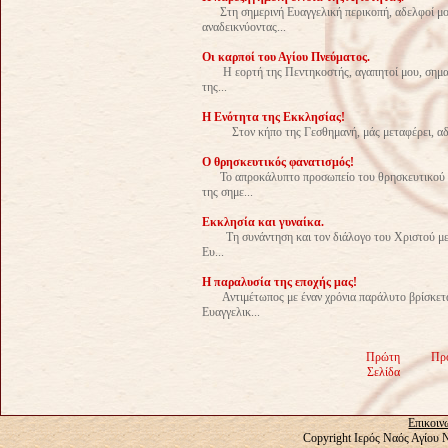
Στη σημερινή Ευαγγελική περικοπή, αδελφοί μου
αναδεικνύοντας...
Οι καρποί του Αγίου Πνεύματος.
Η εορτή της Πεντηκοστής, αγαπητοί μου, σηματο
της...
Η Ενότητα της Εκκλησίας!
Στον κήπο της Γεσθημανή, μάς μεταφέρει, αδελφο
Ο θρησκευτικός φανατισμός!
Το απροκάλυπτο προσωπείο του θρησκευτικού φα
της σημε...
Εκκλησία και γυναίκα.
Τη συνάντηση και τον διάλογο του Χριστού με τη
Ευ...
Η παραλυσία της εποχής μας!
Αντιμέτωπος με έναν χρόνια παράλυτο βρίσκεται
Ευαγγελικ...
Πρώτη
Πρ
Σελίδα
Επικοιν
Copyright Ιερός Ναός Αγίου 