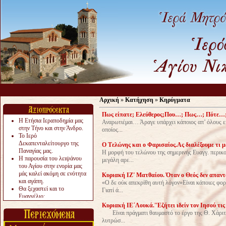
Α
Αρχική
»
Κατήχηση
»
Κηρύγματα
Πως είπατε; Ελεύθερος;Που…; Πως…; Πότε…
Η Ετήσια Ιεραποδημία μας
Αναρωτιέμαι… Άραγε υπάρχει κάποιος απ’ όλους εμ
στην Τήνο και στην Άνδρο.
οποίος...
Το Ιερό
Δεκαπενταλείτουργο της
O Tελώνης και ο Φαρισαίος.Ας διαλέξουμε τι μ
Παναγίας μας.
Η μορφή του τελώνου της σημερινής Ευαγγ. περικο
Η παρουσία του λειψάνου
μεγάλη αρε...
του Αγίου στην ενορία μας
μάς καλεί ακόμη σε ενότητα
Κυριακή ΙΖ' Ματθαίου. Όταν ο Θεός δεν απαντ
και αγάπη.
«Ο δε ούκ απεκρίθη αυτή λόγον»Είναι κάποιες φορ
Θα ξεχαστεί και το
Γιατί ά...
Ευαγγέλιο;
Το «αργότερα» γίνεται
Kυριακή ΙΕ΄Λουκά.''Εζήτει ιδείν τον Ιησού τις 
«πολύ αργά».
Είναι πράγματι θαυμαστό το έργο της Θ. Χάριτο
Ζητείται....
λυτρώσ...