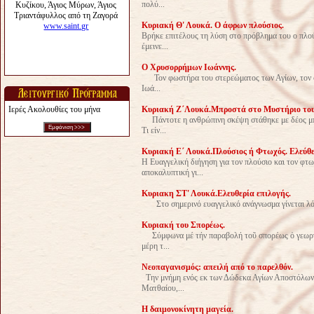
πολύ...
Κυριακή Θ' Λουκά. Ο άφρων πλούσιος.
Βρήκε επιτέλους τη λύση στο πρόβλημα του ο πλού
έμεινε...
Ο Χρυσορρήμων Ιωάννης.
Τον φωστήρα του στερεώματος των Αγίων, τον στ
Ιωά...
Ιερές Ακολουθίες του μήνα
Κυριακή Ζ΄Λουκά.Μπροστά στο Μυστήριο του
Πάντοτε η ανθρώπινη σκέψη στάθηκε με δέος μπρ
Τι είν...
Kυριακή Ε΄ Λουκά.Πλούσιος ή Φτωχός. Ελεύθε
Η Ευαγγελική διήγηση για τον πλούσιο και τον φτω
αποκαλυπτική γι...
Κυριακη ΣΤ' Λουκά.Ελευθερία επιλογής.
Στο σημερινό ευαγγελικό ανάγνωσμα γίνεται λόγος 
Κυριακή του Σπορέως.
Σύμφωνα μέ τήν παραβολή τοῦ σπορέως ὁ γεωργός
μέρη τ...
Νεοπαγανισμός: απειλή από το παρελθόν.
Την μνήμη ενός εκ των Δώδεκα Αγίων Αποστόλων,
Ματθαίου,...
Η δαιμονοκίνητη μαγεία.