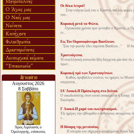
Oι δέκα λεπροί!
Στην επίγεια ζωή του ο Χριστός πολλές φορές γ
του...
Κυριακή μετά τα Φώτα.
Οχτακόσια χρόνια πριν γεννηθεί ο Χριστός ,ο Προ
έν...
Eις Τον Ουρανοφάντορα Βασίλειον.
''Σου την φωνήν έδει παρείναι Βασίλειε...'' Η δικ
Xριστούγεννα.
Ἡ νεοελληνική κοινωνία ἤδη διέρχεται μία ἀπό τίς
πρωτ...
Κυριακή πρό των Χριστουγέννων.
Καθώς προβάλλει ετούτες τις ημέρες το Μυστήρ
υπεροπτικ...
ΙΑ' Λουκά.Η Πρόσκληση στο Δείπνο.
Ο οικοδεσπότης στον οποίο αναφέρεται η Ευαγγ. Πε
Εκκλησία...
I' Λουκά.Η χαρά του εκκλησιασμού.
Έξι ημέρες την εβδομάδα ο άνθρωπος σκυμμένος πάνω
τ...
Η δύναμη της μετανοίας.
Η ιστορία του σήμερα εορταζομένου Αγίου Ιακώβο