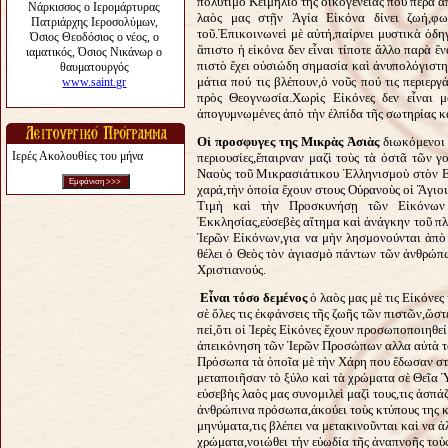
πολύτιμο Κειμήλιο τῆς οἰκογένειάς που πέρα 
λαὸς μας στῇν Ἁγία Εἰκόνα δίνει ζωή,φω
τοῦ.Ἐπικοινωνεὶ μὲ αὐτή,παίρνει μυστικὰ ὁδηγ
ἄπιστο ἡ εἰκόνα δεν εἶναι τίποτε ἄλλο παρὰ ἕ
πιστὸ ἔχει οὐσιώδη σημασία καὶ ἀνυπολόγιστη 
μάτια πού τις βλέπουν,ὁ νοῦς πού τις περιεργ
πρὸς Θεογνωσία.Χωρὶς Εἰκόνες δεν εἶναι 
ἀπογυμνωμένες ἀπὸ τὴν ἐλπίδα τῆς σωτηρίας κ
Οἱ προσφυγες της Μικρὰς Ἀσιὰς
διωκόμενοι 
Ιερές Ακολουθίες του μήνα
περιουσίες,ἔπαιρναν μαζὶ τοὺς τὰ ὀστᾶ τῶν γ
Ναοὺς τοῦ Μικρασιάτικου Ἑλληνισμοὺ στὸν Ε
χαρά,τὴν ὁποία ἔχουν στους Οὐρανοὺς οἱ Ἅγιοι
Τιμὴ καὶ τὴν Προσκυνήσῃ τῶν Εἰκόνων 
Ἐκκλησίας,εὐσεβὲς αἴτημα καὶ ἀνάγκην τοῦ π
Ἱερῶν Εἰκόνων,για να μὴν λησμονούνται ἀπὸ 
θέλει ὁ Θεὸς τὸν ἁγιασμὸ πάντων τῶν ἀνθρώπω
Χριστιανούς.
Εἶναι τόσο δεμένος
ὁ λαὸς μας μὲ τις Εἰκόνες
σὲ ὄλες τις ἐκφάνσεις τῆς ζωῆς τῶν πιστῶν,ὥστ
πεί,ὅτι οἱ Ἱερὲς Εἰκόνες ἔχουν προσωποποιηθεί
ἀπεικόνηση τῶν Ἱερῶν Προσώπων αλλα αὐτὰ τὰ
Πρόσωπα τὰ ὁποῖα μὲ τὴν Χάρη που ἔδωσαν στ
μεταποιῆσαν τὸ ξύλο καὶ τὰ χρώματα σὲ Θεῖα 
εὐσεβὴς λαὸς μας συνομιλεὶ μαζὶ τους,τις ἀσπά
ἀνθρώπινα πρόσωπα,ἀκούει τοὺς κτύπους της κ
μηνύματα,τις βλέπει να μετακινοῦνται καὶ να 
χρώματα,νοιώθει τὴν εὐωδία τῆς ἀναπνοῆς τοὺς