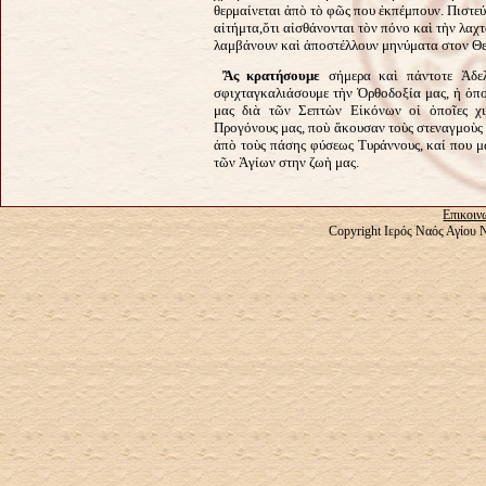
θερμαίνεται ἀπὸ τὸ φῶς που ἐκπέμπουν. Πιστεύε
αἰτήμτα,ὅτι αἰσθάνονται τὸν πόνο καὶ τὴν λα
λαμβάνουν καὶ ἀποστέλλουν μηνύματα στον Θε
Ἂς κρατήσουμε
σήμερα καὶ πάντοτε Ἀδελ
σφιχταγκαλιάσουμε τὴν Ὀρθοδοξία μας, ἡ ὁποί
μας διὰ τῶν Σεπτὼν Εἰκόνων οἱ ὁποῖες χι
Προγόνους μας, ποὺ ἄκουσαν τοὺς στεναγμοὺς 
ἀπὸ τοὺς πάσης φύσεως Τυράννους, καί που μα
τῶν Ἁγίων στην ζωὴ μας.
Επικοιν
Copyright Ιερός Ναός Αγίου 