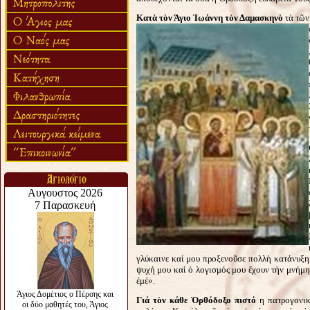
Κατὰ τὸν Άγιο Ἰωάννη τὸν Δαμασκηνὸ
τὰ τῶν
γλύκαινε καί μου προξενοῦσε πολλὴ κατάνυξη.
ψυχή μου καὶ ὁ λογισμός μου ἔχουν τὴν μνήμ
ἐμέ».
Γιά τὸν κάθε Ὁρθόδοξο πιστό
η πατρογονικ