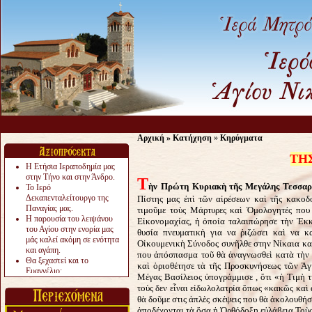
Αρχική
»
Κατήχηση
»
Κηρύγματα
ΤΗ
Η Ετήσια Ιεραποδημία μας
στην Τήνο και στην Άνδρο.
Τ
ὴν Πρώτη Κυριακὴ τῆς Μεγάλης Τεσσαρ
Το Ιερό
Δεκαπενταλείτουργο της
Πίστης μας ἐπὶ τῶν αἱρέσεων καὶ τῆς κακο
Παναγίας μας.
τιμοῦμε τοὺς Μάρτυρες καὶ Ὁμολογητές πο
Η παρουσία του λειψάνου
Εἰκονομαχίας, ἡ ὁποία ταλαιπώρησε τὴν Ἐκκ
του Αγίου στην ενορία μας
θυσία πνευματικὴ για να ῥιζώσει καὶ να 
μάς καλεί ακόμη σε ενότητα
Οἰκουμενικὴ Σύνοδος συνῆλθε στην Nίκαια καὶ
και αγάπη.
που ἀπόσπασμα τοῦ θὰ ἀναγνωσθεὶ κατὰ τὴν Τ
Θα ξεχαστεί και το
καὶ ὀριοθέτησε τὰ τῆς Προσκυνήσεως τῶν Ἁγ
Ευαγγέλιο;
Μέγας Βασίλειος ὑπογράμμισε , ὅτι «ἡ Τιμὴ 
Το «αργότερα» γίνεται
τοὺς δεν εἶναι εἰδωλολατρία ὅπως «κακῶς καὶ 
«πολύ αργά».
θὰ δοῦμε στις ἀπλὲς σκέψεις που θὰ ἀκολουθήσ
Ζητείται....
ἀποδέχονται τὰ ὅσα ἡ Ὀρθόδοξη εὐλάβεια Τοὺς