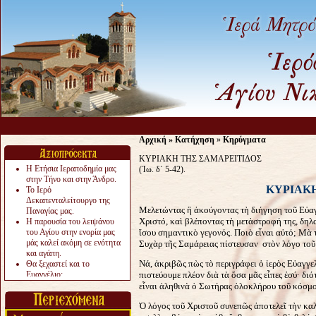
Αρχική
»
Κατήχηση
»
Κηρύγματα
ΚΥΡΙΑΚΗ ΤΗΣ ΣΑΜΑΡΕΙΤΙΔΟΣ
Η Ετήσια Ιεραποδημία μας
(Ἰω. δ΄ 5-42).
στην Τήνο και στην Άνδρο.
ΚΥΡΙΑΚ
Το Ιερό
Δεκαπενταλείτουργο της
Μελετώντας ἢ ἀκούγοντας τὴ διήγηση τοῦ Εὑαγ
Παναγίας μας.
Χριστό, καὶ βλέποντας τὴ μετἀστροφή της, δηλ
Η παρουσία του λειψάνου
του Αγίου στην ενορία μας
ἴσου σημαντικὸ γεγονός. Ποιὸ εἶναι αὐτό; Μὰ 
μάς καλεί ακόμη σε ενότητα
Συχὰρ τῆς Σαμάρειας πίστευσαν στὸν λόγο τοῦ
και αγάπη.
Νά, ἀκριβῶς πὼς τὸ περιγράφει ὁ ἱερὸς Εὐαγγελ
Θα ξεχαστεί και το
Ευαγγέλιο;
πιστεύουμε πλέον διὰ τὰ ὅσα μᾶς εἶπες ἐσύ· διό
Το «αργότερα» γίνεται
εἶναι ἀληθινὰ ὁ Σωτήρας ὁλοκλήρου τοῦ κόσμο
«πολύ αργά».
Ὁ λόγος τοῦ Χριστοῦ συνεπῶς ἀποτελεῖ τὴν κα
Ζητείται....