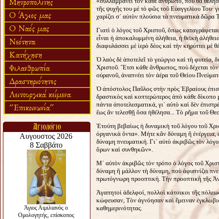
«συλλαμβάνει τὸν κάθε ἄνθρωπο, ποὺ θὰ θελήσε
τῆς ψυχῆς του μὲ τὸ φῶς τοῦ Εὐαγγελίου Του· 
χαρίζει σ᾿ αὐτὸν πλούσια τὰ πνευματικὰ δῶρα 
Γιατὶ ὁ λόγος τοῦ Χριστοῦ, ὅπως καταγράφεται 
εἶναι ἡ ἀποκαλυμμένη ἀλήθεια, ἡ θεϊκὴ ἀλήθει
διαφυλάσσει μὲ ἱερὸ δέος καὶ τὴν κηρύττει μὲ
Ὁ λαὸς δὲ ἀποτελεῖ τὸ γεώργιο καὶ τὴ φυτεία, 
Χριστοῦ. Ἔτσι κάθε ἄνθρωπος, ποὺ δέχεται τὸν 
οὐρανοῦ, ἀναπνέει τὸν ἀέρα τοῦ Θείου Πνεύματ
Ὁ ἀπόστολος Παῦλος στὴν πρὸς Ἑβραίους ἐπιστ
δραστικὸς καὶ κοπτερώτερος ἀπὸ κάθε δίκοπο μα
πάντα ἀποτελεσματικά, γι᾿ αὐτὸ καὶ δὲν ἐπισ
ἕως ἂν τελεσθῇ ὅσα ἠθέλησα... Τὸ ρῆμα τοῦ Θεοῦ
Ἐτούτη βεβαίως ἡ δυναμικὴ τοῦ λόγου τοῦ Χρισ
ὀργανικὰ ὄντα». Μήτε κἂν δύναμη ἢ ἐνέργεια, 
δύναμη πνευματική. Γι᾿ αὐτὸ ἀκριβῶς τὸν λόγ
ὅρων καὶ συνθηκῶν».
Μ᾿ αὐτὸν ἀκριβῶς τὸν τρόπο ὁ λόγος τοῦ Χριστ
δύναμη ἢ μάλλον τὴ δύναμη, ποὺ ἀφυπνίζει πνε
πρωτόγνωρη προοπτικὴ. Τὴν προοπτικὴ τῆς Ἀν
Ἀγαπητοὶ ἀδελφοί, πολλοὶ κάτοικοι τῆς πόλεως
κώφευσαν, Τὸν ἀγνόησαν καὶ ἔμειναν ἐγκλωβισ
καθημερινότητας.