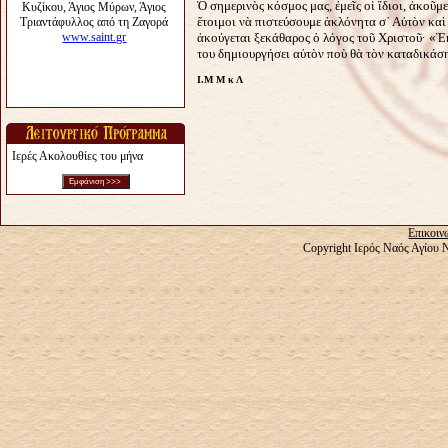
Ὁ σημερινὸς κόσμος μας, ἐμεῖς οἱ ἴδιοι, ἀκοῦμ
ἕτοιμοι νὰ πιστεύσουμε ἀκλόνητα σ᾿ Αὐτὸν καὶ
ἀκούγεται ξεκάθαρος ὁ λόγος τοῦ Χριστοῦ· «Ἐκε
του δημιουργήσει αὐτὸν ποὺ θὰ τὸν καταδικάσ
Ι.Μ Μ κ Λ
Ιερές Ακολουθίες του μήνα
Επικοιν
Copyright Ιερός Ναός Αγίου 