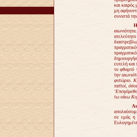
και καιρός
μη αφήνοντ
συνιστά τη
Η
αιωνιότητ
ατελεύτητο 
διαστρεβλω
πραγματικ
πραγματικό
δημιουργήσ
ευτελή και
το φθαρτό 
την αιωνιότ
φυτώριο. Κ
πιστοί, όσο
‘Επειγόμεθα
τω οίκω Κυρ
Αυ
απολαύσομε
σε εμάς η 
Ευλογημέν