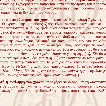
 μετανοίας. Εξαγοράζει τον καιρό του, κατά την προτροπή του Αποστ
ας την κάθε στιγμή να περάσει αναξιοποίητη για την προσωπική του 
ν απαρχή για τη βελτίωση του κόσμου.
 τρίτη παράμετρος του χρόνου
, κατά τον Καππαδόκη Άγιο, σχετί
α. Ο χρόνος της παρούσης ζωής είναι σταγόνα στον ωκεανό 
της αιωνιότητας. Κι όμως, εμείς οι άνθρωποι αντιμετωπίζουμε το γεγ
μένο. Δεν καταλαβαίνουμε ότι είμαστε
«πάροικοι και παρεπίδημοι
ότητα, είμαστε περαστικοί, ανέστιοι διαβάτες που πορεύοντ
τητα της αιωνιότητας, γι’ αυτό και κάνουμε το παν για να χτίσ
ουμε σ’ αυτή τη ζωή με τα καλύτερα υλικά, ξοδεύουμε τις δυνάμ
 πεπερασμένα, αγνοώντας τις ανάγκες του έσω ανθρώπου που θα ζήσει
του σαρκίο πεθάνει.
«Δεν είμεθα πλασμένοι για τη λίγη ζωή. Είμεθα π
ητα. Δεν είμεθα πλασμένοι για τη γη. Είμεθα πλασμένοι για τον ουρανό. 
άποτε θα μεταφυτευτούμε από το φυτώριο στον κήπο του παραδείσου
ι έχουν το δένδρο της ζωής τους γεμάτο καρπούς, θα μεταφυτευτούν 
, λέγει ο Μέγας Βασίλειος, ίνα έγκαρποι και πλήρεις έργων αγαθών φυ
ίου, εν ταις αυλαίς του Θεού ημών εξανθήσωμεν»
[1]
τή η αντίληψη του χρόνου
προσφέρει σε όλους μας τη δυνατότητα
 σε αυτή τη ζωή και να τον αξιοποιήσουμε στην προοπτική της άλλ
επιλογή – πρόκληση, η δυσκολότερη ίσως αυτής της ζωής. Καλή
η!