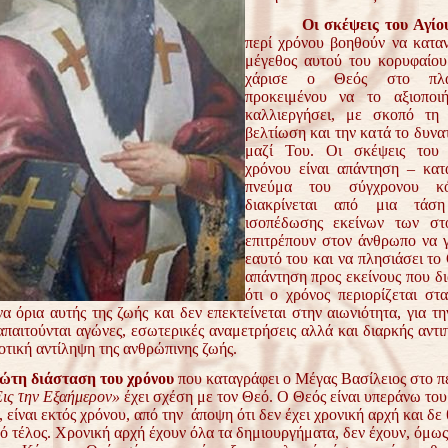
Οι σκέψεις του Αγίο
περί χρόνου βοηθούν να κατα
μέγεθος αυτού του κορυφαίο
χάρισε ο Θεός στο πλ
προκειμένου να το αξιοποι
καλλιεργήσει, με σκοπό τη
βελτίωση και την κατά το δυν
μαζί Του. Οι σκέψεις του 
χρόνου είναι απάντηση – κατ
πνεύμα του σύγχρονου κ
διακρίνεται από μια τάση
ισοπέδωσης εκείνων των στ
επιτρέπουν στον άνθρωπο να γ
εαυτό του και να πλησιάσει το 
απάντηση προς εκείνους που δ
ότι ο χρόνος περιορίζεται στ
α όρια αυτής της ζωής και δεν επεκτείνεται στην αιωνιότητα, για τ
 απαιτούνται αγώνες, εσωτερικές αναμετρήσεις αλλά και διαρκής αντ
οτική αντίληψη της ανθρώπινης ζωής.
ώτη διάσταση του χρόνου
που καταγράφει ο Μέγας Βασίλειος στο π
ις την Εξαήμερον»
έχει σχέση με τον Θεό. Ο Θεός είναι υπεράνω του
 είναι εκτός χρόνου, από την άποψη ότι δεν έχει χρονική αρχή και δε 
ό τέλος. Χρονική αρχή έχουν όλα τα δημιουργήματα, δεν έχουν, όμως