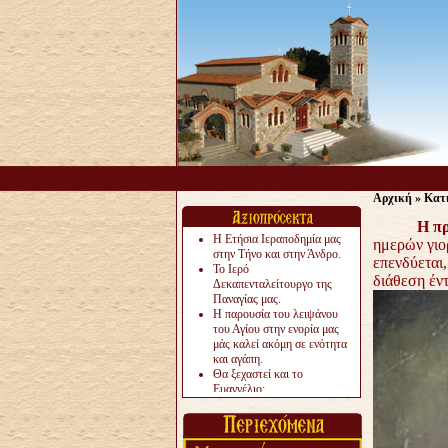
Αρχική
»
Κατ
Η π
Η Ετήσια Ιεραποδημία μας
ημερών γιο
στην Τήνο και στην Άνδρο.
επενδύεται
Το Ιερό
διάθεση έν
Δεκαπενταλείτουργο της
Παναγίας μας.
Η παρουσία του λειψάνου
του Αγίου στην ενορία μας
μάς καλεί ακόμη σε ενότητα
και αγάπη.
Θα ξεχαστεί και το
Ευαγγέλιο;
Το «αργότερα» γίνεται
«πολύ αργά».
Ζητείται....