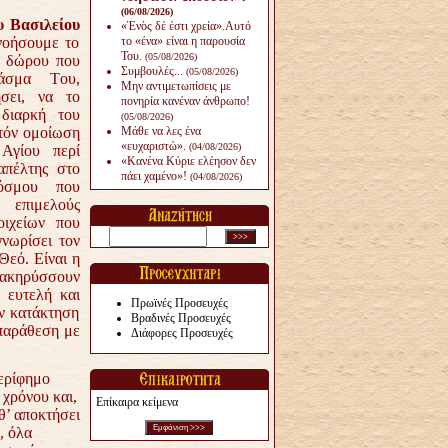
(06/08/2026)
υ Βασιλείου
«Ἑνὸς δέ ἐστι χρεία».Αυτό
νοήσουμε το
το «ένα» είναι η παρουσία
Του.
(05/08/2026)
υ δώρου που
Συμβουλές...
(05/08/2026)
άσμα Του,
Μην αντιμετωπίσεις με
ήσει, να το
πονηρία κανέναν άνθρω­πο!
 διαρκή του
(05/08/2026)
ατόν ομοίωση
Μάθε να λες ένα
«ευχαριστώ».
(04/08/2026)
Αγίου περί
«Κανένα Κύριε ελέησον δεν
απέλτης στο
πάει χαμένο»!
(04/08/2026)
όσμου που
 επιμελούς
οιχείων που
νωρίσει τον
Θεό. Είναι η
ιακηρύσσουν
α ευτελή και
Πρωϊνές Προσευχές
ην κατάκτηση
Βραδινές Προσευχές
ιπαράθεση με
Διάφορες Προσευχές
ερίφημο
 χρόνου και,
Επίκαιρα κείμενα
θ’ αποκτήσει
, όλα