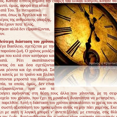
λος. Κάποτε ο Θεός σήμανε την έναρξη του υλικού κόσμου, κάποτε θα
 Αυτό, όμως, αφορά στα
υλικά
ατά Του. Τα πνευματικά
τα, όπως οι Άγγελοι και το
μέρος της ανθρώπινης ύπαρξης,
θα έχουν ποτέ τέλος.
ηκαν αλλά δεν εξαφανίζονται,
υν.
εύτερη διάσταση του χρόνου
,
έγα Βασίλειο, σχετίζεται με την
ν παρούσα ζωή. Ο χρόνος μοιάζει
ίρα που κυλά στον κατήφορο και
ατά. Ρέει ακατάπαυστα
ντας ότι και όσα σχετίζονται
ίναι ρέοντα και όχι σταθερά. Σα
ι κανείς με το τραίνο και βλέπει
πτονται μπροστά του διαδοχικά
πία, τα οποία, όμως, δεν είναι
εξαφανίζονται πριν καν τα
οιήσει αφήνοντας στη θέση τους άλλα που χάνονται, με τη σειρ
οχείο του χρόνου, που έχει τη μοναδική δυνατότητα να μετατρέπει, 
ε παρελθόν. Αυτή η διάσταση του χρόνου αποκαλύπτει το χρέος του 
 σωστή αξιοποίησή του προκειμένου αυτός να μην πάει χαμένος. Εκε
ει με αυτή η λογική μπορεί ν’ αντεπεξέλθει, με επιτυχία, στις θλί
 της ζωής. Αντιλαμβάνεται ότι ο χρόνος είναι ευκαιρία εσωτερικής 