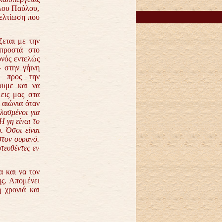
όλου Παύλου,
βελτίωση που
ζεται με την
μπροστά στο
ονός εντελώς
»
στην γήινη
αι προς την
ουμε και να
εις μας στα
 αιώνια όταν
λασμένοι για
Η γη είναι το
. Όσοι είναι
στον ουρανό.
τευθέντες εν
 και να τον
ης. Απομένει
 χρονιά και