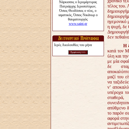
χρονικό τέ
τέλος του.
δημιουργήμ
δημιουργήμα
ηγεμονικό 
η ψυχή, δε 
Δημιουργήθ
δεν πεθαίνο
Ιερές Ακολουθίες του μήνα
Η δ
κατά τον Μ
ύλη και τη
με μία σφα
δε σταμ
αποκαλύπτο
μαζί του ε
να ταξιδεύε
ν’ αποκαλύ
υπέροχα το
σταθερά, 
συνειδητοπ
απύθμενο δ
το παρόν σ
αφορά στην
αντιμετωπίζ
προβλήματα