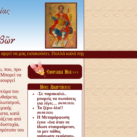
ί να μας εισακούσει. Πολλά καλά πηγάζουν, από την αργοπορία αυτή. 
υ, που, προ
 Μπορεί να
μιουργεί
νεύμα του
-Σε παρακαλώ..
υθαίρετα,
μπορείς να σωπάσεις
αλωτισμού,
για λίγο;...
(06/08/2026)
σμικής
Τα ξέρω όλα!!
ιστα, κατά
(06/08/2026)
Η Μεταμόρφωση
άζεται από
έγινε «ίνα όταν σε
 δυστυχία,
ίδωσι σταυρούμενον,
 πρότυπο του
το μεν πάθος
νοήσωσιν εκούσιον».