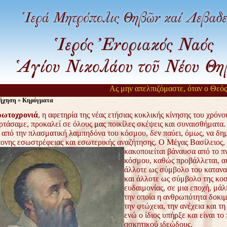
Ας μην απελπιζόμαστε, όταν ο Θεός αργε
ήχηση
»
Κηρύγματα
ρωτοχρονιά
, η αφετηρία της νέας ετήσιας κυκλικής κίνησης του χρόνο
ρτάσαμε, προκαλεί σε όλους μας ποικίλες σκέψεις και συναισθήματα.
, από την πλασματική λαμπηδόνα του κόσμου, δεν παύει, όμως, να δη
τονης εσωστρέφειας και εσωτερικής αναζήτησης.
Ο Μέγας Βασίλειος,
κακοποιείται βάναυσα από το π
κόσμου, καθώς προβάλλεται, α
άλλοτε ως σύμβολο του καταν
και άλλοτε ως σύμβολο της κο
ευδαιμονίας, σε μια εποχή, μάλ
την οποία η ανθρωπότητα δοκιμ
την φτώχεια, την ανέχεια και τη
ενώ ο ίδιος υπήρξε και είναι το
ασκητικού ιδεώδους.