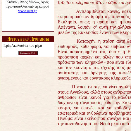
τότε τους κληρικούς στον κόσμο και έ
Αντιλαμβάνεται κανείς, αδε
εκτροπή από τον δρόμο της συνεπούς
Εκκλησία, όπως η αρετή και η κακ
Απέναντι, λοιπόν, σ’ αυτή την αλήθ
μελών της Εκκλησίας έναντι των κληρ
Καταρχήν, η στάση αυτή δε μπορ
Ιερές Ακολουθίες του μήνα
επιθυμούν, κάθε φορά, να επιβάλουν
Είναι παρατηρημένο ότι, όποτε η Ε
προάσπιση αρχών και αξιών που απει
πρόσωπα των κληρικών - που είναι εύ
και τον κλονισμό της σχέσης τους με
αντίστασης και άρνησης της ισοπέδ
αγιασμένους και εργατικούς κληρικούς
Πρέπει, επίσης, να γίνει αντιληπτ
στους Αγγέλους, αλλά στους ανθρώπους
άνθρωποι είναι ικανοί για το καλύτ
διαχρονική σύγκρουση, είδε την Εκκ
κόσμο, να εμπνέει και να καθοδηγ
εσωτερικά και ανθρώπινα προβλήματά 
Πνεύμα είναι εκείνο που συνέχει και
την παντοδυναμία του Θεού μέσα από