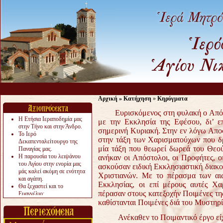
Αρχική
»
Κατήχηση
»
Κηρύγματα
Ευρισκόμενος στη φυλακή ο Απόσ
Η Ετήσια Ιεραποδημία μας
με την Εκκλησία της Εφέσου, δι’ ε
στην Τήνο και στην Άνδρο.
σημερινή Κυριακή. Στην εν λόγω Απο
Το Ιερό
στην τάξη των Χαρισματούχων που δρ
Δεκαπενταλείτουργο της
μία τάξη που θεωρεί δωρεά του Θεο
Παναγίας μας.
Η παρουσία του λειψάνου
ανήκαν οι Απόστολοι, οι Προφήτες, οι
του Αγίου στην ενορία μας
ασκούσαν ειδική Εκκλησιαστική διακο
μάς καλεί ακόμη σε ενότητα
Χριστιανών. Με το πέρασμα των αιώ
και αγάπη.
Εκκλησίας, οι επί μέρους αυτές Χαρ
Θα ξεχαστεί και το
πέρασαν στους κατεξοχήν Ποιμένες τη
Ευαγγέλιο;
Το «αργότερα» γίνεται
καθίστανται Ποιμένες διά του Μυστηρί
«πολύ αργά».
Ζητείται....
Ανέκαθεν το Ποιμαντικό έργο εί