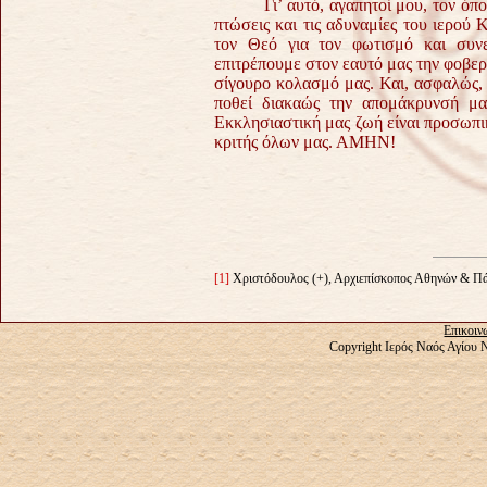
Γι’ αυτό, αγαπητοί μου, τον όποιο
πτώσεις και τις αδυναμίες του ιερού
τον Θεό για τον φωτισμό και συν
επιτρέπουμε στον εαυτό μας την φοβερή
σίγουρο κολασμό μας. Και, ασφαλώς, 
ποθεί διακαώς την απομάκρυνσή μ
Εκκλησιαστική μας ζωή είναι προσωπικ
κριτής όλων μας. ΑΜΗΝ!
[1]
Χριστόδουλος (+), Αρχιεπίσκοπος Αθηνών & Πάσ
Επικοιν
Copyright Ιερός Ναός Αγίου 