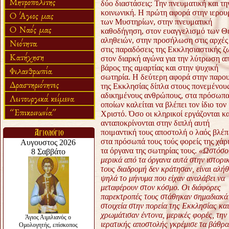
δύο διαστάσεις: Την πνευματική και τη
κοινωνική. Η πρώτη αφορά στην ιερου
των Μυστηρίων, στην πνευματική
καθοδήγηση, στον ευαγγελισμό των Θ
αληθειών, στην προσήλωση στις αρχές
στις παραδόσεις της Εκκλησιαστικής ζ
στον διαρκή αγώνα για την λύτρωση α
βάρος της αμαρτίας και στην ψυχική
σωτηρία. Η δεύτερη αφορά στην παρο
της Εκκλησίας δίπλα στους πονεμένους
αδικημένους ανθρώπους, στα πρόσωπα
οποίων καλείται να βλέπει τον ίδιο τον
Χριστό. Όσο οι κληρικοί εργάζονται κα
ανταποκρίνονται στην διπλή αυτή
ποιμαντική τους αποστολή ο λαός βλέπ
στα πρόσωπά τους τούς φορείς της χάρι
τα όργανα της σωτηρίας τους.
«Ωστόσο
μερικά από τα όργανα αυτά στην ιστορι
τους διαδρομή δεν κράτησαν, είναι αλήθ
ψηλά το μήνυμα που είχαν αναλάβει να
μεταφέρουν στον κόσμο. Οι διάφορες
παρεκτροπές τους στάθηκαν σημαδιακά
στοιχεία στην πορεία της Εκκλησίας και
χρωμάτισαν έντονα, μερικές φορές, τη
ιερατικής αποστολής γκρέμισε τα βάθρα