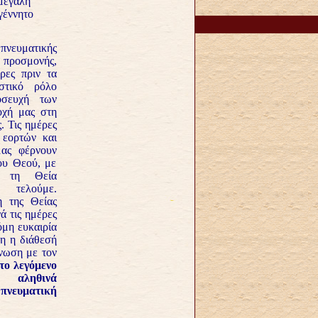
μεγάλη
γέννητο
 πνευματικής
προσμονής,
ρες πριν τα
αστικό ρόλο
οσευχή των
οχή μας στη
. Τις ημέρες
 εορτών και
μας φέρνουν
ου Θεού, με
ι τη Θεία
 τελούμε.
η της Θείας
ά τις ημέρες
όμη ευκαιρία
τη η διάθεσή
ένωση με τον
το λεγόμενο
», αληθινά
 πνευματική