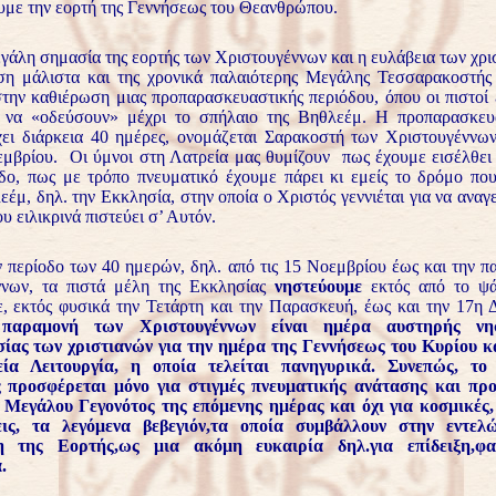
υμε την εορτή της Γεννήσεως του Θεανθρώπου.
γάλη σημασία της εορτής των Χριστουγέννων και η ευλάβεια των χρι
ση μάλιστα και της χρονικά παλαιότερης Μεγάλης Τεσσαρακοστής
την καθιέρωση μιας προπαρασκευαστικής περιόδου, όπου οι πιστοί 
ά να «οδεύσουν» μέχρι το σπήλαιο της Βηθλεέμ. Η προπαρασκευ
χει διάρκεια 40 ημέρες, ονομάζεται Σαρακοστή των Χριστουγέννων
εμβρίου. Οι ύμνοι στη Λατρεία μας θυμίζουν πως έχουμε εισέλθει
δο, πως με τρόπο πνευματικό έχουμε πάρει κι εμείς το δρόμο που
έμ, δηλ. την Εκκλησία, στην οποία ο Χριστός γεννιέται για να αναγ
 ειλικρινά πιστεύει σ’ Αυτόν.
ν περίοδο των 40 ημερών, δηλ. από τις 15 Νοεμβρίου έως και την 
νων, τα πιστά μέλη της Εκκλησίας
νηστεύουμε
εκτός από το ψά
, εκτός φυσικά την Τετάρτη και την Παρασκευή, έως και την 17η 
ραμονή των Χριστουγέννων είναι ημέρα αυστηρής νησ
ίας των χριστιανών για την ημέρα της Γεννήσεως του Κυρίου κα
ία Λειτουργία, η οποία τελείται πανηγυρικά. Συνεπώς, το
 προσφέρεται μόνο για στιγμές πνευματικής ανάτασης και προ
 Μεγάλου Γεγονότος της επόμενης ημέρας και όχι για κοσμικές,
εις, τα λεγόμενα βεβεγιόν,τα οποία συμβάλλουν στην εντελ
η της Εορτής,ως μια ακόμη ευκαιρία δηλ.για επίδειξη,φα
.