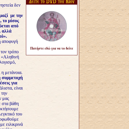
νηστεία δεν
μαζί με την
 το μίσος
ύεται από
, αλλά
τό».
 η αποφυγή
Πατήστε εδώ για να το δείτε
 τον τρόπο
υ «Αληθινή
λογισμό,
 η μετάνοια.
η συμμετοχή
σεις για
λιστα, είναι
 την
ν μας
 στα βάθη
ποκτήσουμε
λεγκτικό του
ορφωθούμε
με ειλικρινά