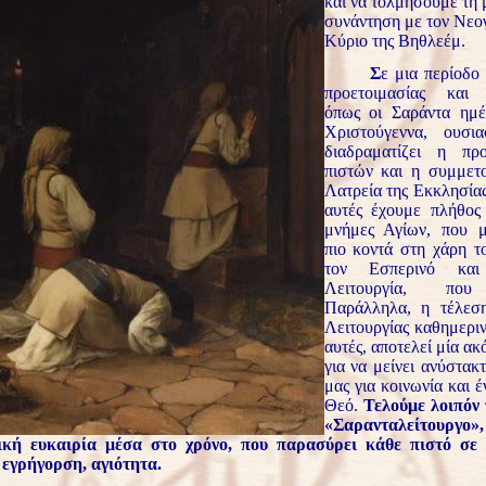
και να τολμήσουμε τη 
συνάντηση με τον Νεο
Κύριο της Βηθλεέμ.
Σ
ε μια περίοδο
προετοιμασίας και 
όπως οι Σαράντα ημέ
Χριστούγεννα, ουσι
διαδραματίζει η πρ
πιστών και η συμμετ
Λατρεία της Εκκλησίας
αυτές έχουμε πλήθος
μνήμες Αγίων, που 
πιο κοντά στη χάρη τ
τον Εσπερινό κα
Λειτουργία, που
Παράλληλα, η τέλεσ
Λειτουργίας καθημεριν
αυτές, αποτελεί μία ακ
για να μείνει ανύστακ
μας για κοινωνία και 
Θεό.
Τελούμε λοιπόν 
«Σαρανταλείτουργο
ική ευκαιρία μέσα στο χρόνο, που παρασύρει κάθε πιστό σε
εγρήγορση, αγιότητα.