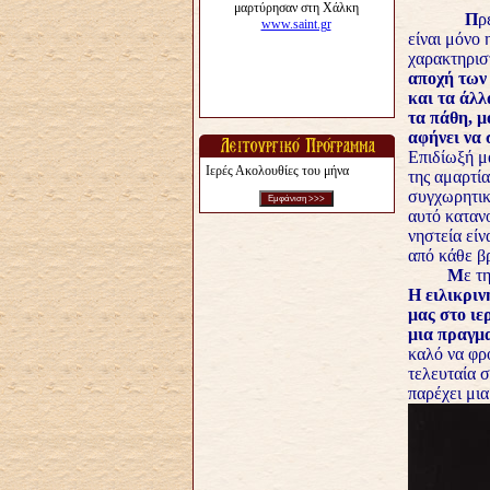
Π
ρ
είναι μόνο 
χαρακτηρισ
αποχή των 
και τα άλλ
τα πάθη, μ
αφήνει να 
Επιδίωξή μα
Ιερές Ακολουθίες του μήνα
της αμαρτία
συγχωρητικ
αυτό καταν
νηστεία εί
από κάθε β
Μ
ε τ
Η ειλικριν
μας στο ιε
μια πραγμα
καλό να φρ
τελευταία 
παρέχει μι