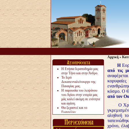
Αρχική
»
Κατ
Η
Εορ
Η Ετήσια Ιεραποδημία μας
από τις μ
στην Τήνο και στην Άνδρο.
αναφέρεται
Το Ιερό
κορυφαίες
Δεκαπενταλείτουργο της
ενανθρώπησ
Παναγίας μας.
Η παρουσία του λειψάνου
κόσμο. Ο Θ
του Αγίου στην ενορία μας
από τον Ου
μάς καλεί ακόμη σε ενότητα
και αγάπη.
Ο Χρι
Θα ξεχαστεί και το
γκρεμισμέ
Ευαγγέλιο;
αληθινή τ
Το «αργότερα» γίνεται
ταπεινώθηκ
«πολύ αργά».
Ζητείται....
χρόνο, έλα