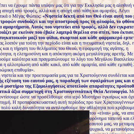
έπει να έχουμε πάντα υπόψιν μας ότι για την Εκκλησία μας η αληθινή 
η αποχή από τροφές, αλλά και η αποχή από πάθη και αμαρτίες. Λέγει
τικά ο Μέγας Φώτιος:
«Νηστεία δεκτή από τον Θεό είναι αυτή που 
τροφών συνδυάζει και την αποστροφή προς τη φλυαρία, το φθόνο,
α αμαρτήματα. Αυτός που νηστεύει από τροφές, αλλά δεν εγκρατε
οιάζει με εκείνον που έβαλε λαμπρά θεμέλια στο σπίτι, που έκτισε
συγκατοικούν μαζί του φίδια, σκορπιοί και κάθε φαρμακερό ερπε
ς λοιπόν για τούτη την περίοδο είναι και η πνευματική νηστεία, δηλ.
ς και η τήρηση του θελήματος του Θεού, η εφαρμογή της αγάπης, η
ότητα, η ελεημοσύνη και η απόκτηση ακόμη μεγαλύτερης αρετής. Με
οούμε καλύτερα και πραγματώνουμε το λόγο του Μεγάλου Βασιλείο
ναι η αλλοτρίωση από κάθε κακό, από κάθε αμαρτία, από κάθε εμπαθή 
ρώμικη επιθυμία».
η νηστεία και την προετοιμασία μας για τα Χριστούγεννα συνδέεται και
ής εξέταση του εαυτού μας, η παραδοχή των σφαλμάτων μας και 
ρό μυστήριο της Εξομολογήσεως αποτελούν απαραίτητες προϋποθέ
τικά άξια συμμετοχή στη Χριστουγεννιάτικη Θεία Λειτουργία.
Μά
οντίσουμε ώστε να προσέλθουμε στο ιερό Μυστήριο εγκαίρως και όχι
στιγμή. Η προπαρασκευαστική αυτή περίοδος προ των Χριστουγένννω
α πολύ καλή δυνατότητα να αντιληφθούμε την αθλιότητα που
κρύβουμε
του «είναι» μας, να α
φρόνημα ταπεινό και ε
εαυτού μας, να μεταμ
ψυχικά, να μετανοήσου