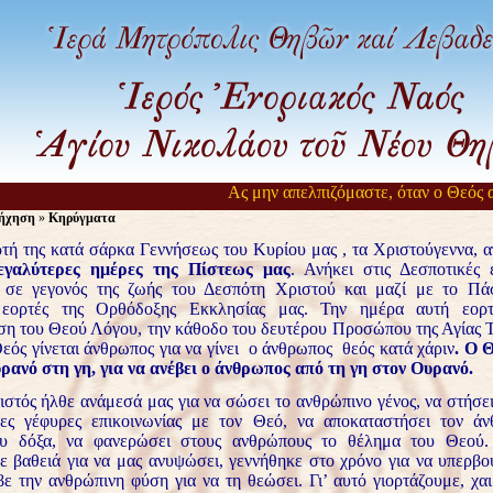
Ας μην απελπιζόμαστε, όταν ο Θεός αργεί
ήχηση
»
Κηρύγματα
τή της κατά σάρκα Γεννήσεως του Κυρίου μας , τα Χριστούγεννα, 
εγαλύτερες ημέρες της Πίστεως μας
. Ανήκει στις Δεσποτικές 
 σε γεγονός της ζωής του Δεσπότη Χριστού και μαζί με το Πάσ
 εορτές της Ορθόδοξης Εκκλησίας μας. Την ημέρα αυτή εορτ
η του Θεού Λόγου, την κάθοδο του δευτέρου Προσώπου της Αγίας Τ
εός γίνεται άνθρωπος για να γίνει ο άνθρωπος θεός κατά χάριν
. Ο 
ρανό στη γη, για να ανέβει ο άνθρωπος από τη γη στον Ουρανό.
στός ήλθε ανάμεσά μας για να σώσει το ανθρώπινο γένος, να στήσει 
νες γέφυρες επικοινωνίας με τον Θεό, να αποκαταστήσει τον ά
ου δόξα, να φανερώσει στους ανθρώπους το θέλημα του Θεού
ε βαθειά για να μας ανυψώσει, γεννήθηκε στο χρόνο για να υπερβο
βε την ανθρώπινη φύση για να τη θεώσει. Γι’ αυτό γιορτάζουμε, χα