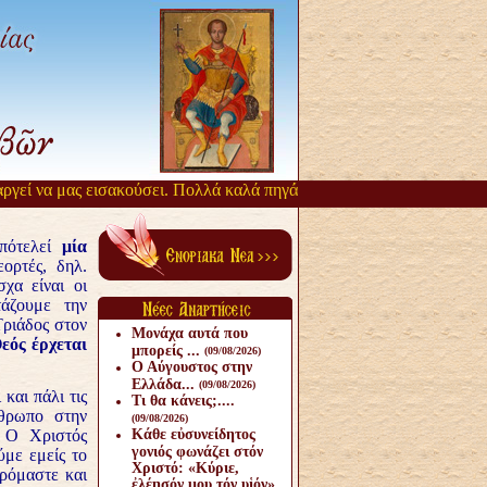
 να μας εισακούσει. Πολλά καλά πηγάζουν, από την αργοπορία αυτή. 
απότελεί
μία
εορτές, δηλ.
χα είναι οι
άζουμε την
ριάδος στον
Μονάχα αυτά που
Θεός έρχεται
μπορείς ...
(09/08/2026)
Ο Αύγουστος στην
Ελλάδα...
(09/08/2026)
και πάλι τις
Τι θα κάνεις;....
νθρωπο στην
(09/08/2026)
. Ο Χριστός
Κάθε εὐσυνείδητος
γονιός φωνάζει στόν
ύμε εμείς το
Χριστό: «Κύριε,
ιρόμαστε και
ἐλέησόν μου τόν υἱόν».