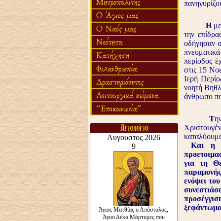
πανηγυρίζο
Η
με
την επίδρα
οδήγησαν σ
πνευματικ
περίοδος έ
στις 15 Νο
Ιερή Περίο
νοητή Βηθλε
άνθρωπο που
Τ
η
Χριστουγέν
καταλύουμε
Και η πα
προετοιμασ
για τη Θε
παραμονής
ενόψει του
συνεστιάσ
προσέγγισ
ξεφάντωμα