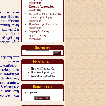
(09/08/2026)
Εχουμε Αγρυπνία.
(09/08/2026)
στιανών, υπό
Η Παράκληση της Παναγίας
 του Πάσχα,
είναι μια πρόσκληση.
ετοιμάζονται
(08/08/2026)
10 σκέψεις για Καλημέρα.
αστική αυτή
(08/08/2026)
 και αρχίζει
Εσφαλμένη λαϊκή
 σε αυτή την
θρησκευτικότητα.
 οδηγεί στη
(08/08/2026)
εννήσει κάθε
παραμονή των
ρι το οποίο
Δεκεμβρίου .
Πρωϊνές Προσευχές
τείας και
Βραδινές Προσευχές
ι ιδιαίτερα
Διάφορες Προσευχές
 βράδυ της
ετοιμασίας,
 ξενόφερτες
ώς αντίθετη
Επίκαιρα κείμενα
γοπότι και