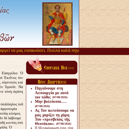
εί να μας εισακούσει. Πολλά καλά πηγάζουν, από την αργοπορία αυτή.
ὸ Εὐαγγέλιο. Ὁ
αὶ Ἐκεῖνος τὸν
 εὐγενικὸς καὶ
τὸν Ἰησοῦν. Νὰ
Πηγαίνουμε στη
χνε τόση ἀγάπη
Λειτουργία με αυτό
τον πόθο;
(07/08/2026)
Μην βολεύεσαι.....
 ὑπάλληλος τοῦ
(07/08/2026)
ς ἀργοπορία
Ας Τον ικετεύσουμε να
πολὺς κόσμος
μας χαρίζει τη χάρη
Ἂν δέ λάβουμε
Του «πρεσβείαις τῆς
λαδὴ κοντὸς στὸ
Θεοτόκου».
(07/08/2026)
εγάλη. Ὁ
Η Μεταμόρφωση έγινε «ίνα