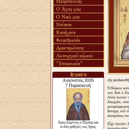
τῆς ψευδαισθή
Ὁ Κύριος κατ
του. Καὶ ὁ Ζα
Αὐτὴ λοιπὸν 
Ζακχαῖο, τόσο
μεταμόρφωση ἑ
δύναμη τοῦ ε
ἀποφάσεις ποὺ
Εἶχε λοιπὸν 
ἁμαρτία στὴν 