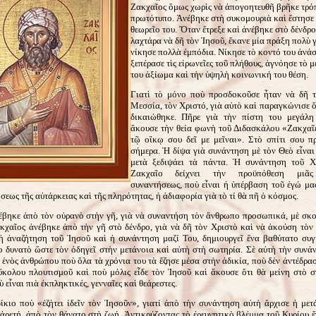
Ζακχαῖος ὅμως χωρὶς νὰ ἀπογοητευθῆ βρῆκε τρό
πρωτότυπο. Ἀνέβηκε στὴ συκομουριὰ καὶ ἔστησε 
θεωρεῖο του. Ὅταν ἔτρεξε καὶ ἀνέβηκε στὸ δένδρο
λαχτάρα νὰ δῆ τὸν Ἰησοῦ, ἔκανε μία πράξη πολὺ γ
νίκησε πολλὰ ἐμπόδια. Νίκησε τὸ κοντό του ἀνά
ξεπέρασε τὶς εἰρωνεῖες τοῦ πλήθους, ἀγνόησε τὸ 
του ἀξίωμα καὶ τὴν ὑψηλὴ κοινωνική του θέση.
Γιατὶ τὸ μόνο ποὺ προσδοκοῦσε ἦταν νὰ δῆ τ
Μεσσία, τὸν Χριστό, γιὰ αὐτὸ καὶ παραγκώνισε ὅ
δικαιώθηκε. Πῆρε γιὰ τὴν πίστη του μεγάλη
ἄκουσε τὴν θεία φωνὴ τοῦ Διδασκάλου «Ζακχαῖ
τῷ οἴκῳ σου δεῖ με μεῖναι». Στὸ σπίτι σου π
σήμερα. Ἡ δίψα γιὰ συνάντηση μὲ τὸν Θεὸ εἶναι
μετὰ ξεδιψάει τὰ πάντα. Ἡ συνάντηση τοῦ Χ
Ζακχαῖο δείχνει τὴν προϋπόθεση μιᾶς
συναντήσεως, ποὺ εἶναι ἡ ὑπέρβαση τοῦ ἐγώ μα
σεως τῆς αὐτάρκειας καὶ τῆς πληρότητας, ἡ ἀδιαφορία γιὰ τὸ τί θὰ πῆ ὁ κόσμος.
έβηκε ἀπὸ τὸν οὐρανὸ στὴν γῆ, γιὰ νὰ συναντήση τὸν ἄνθρωπο προσωπικά, μὲ σκ
κχαῖος ἀνέβηκε ἀπὸ τὴν γῆ στὸ δένδρο, γιὰ νὰ δῆ τὸν Χριστὸ καὶ νὰ ἀκούση τὸν 
ἡ ἀναζήτηση τοῦ Ἰησοῦ καὶ ἡ συνάντηση μαζί Του, δημιουργεῖ ἕνα βαθύτατο συ
 δυνατὸ ὥστε τὸν ὁδηγεῖ στὴν μετάνοια καὶ αὐτὴ στὴ σωτηρία. Σὲ αὐτὴ τὴν συνάν
νὸς ἀνθρώπου ποὺ ὅλα τὰ χρόνια του τὰ ἔζησε μέσα στὴν ἀδικία, ποὺ δὲν ἀντέδρασ
ὔκολου πλουτισμοῦ καὶ ποὺ μόλις εἶδε τὸν Ἰησοῦ καὶ ἄκουσε ὅτι θὰ μείνη στὸ σπ
 εἶναι πιὰ ἐκπληκτικές, γενναῖες καὶ θεάρεστες.
δίκιο ποὺ «ἐζήτει ἰδεῖν τὸν Ἰησοῦν», γιατί ἀπὸ τὴν συνάντηση αὐτὴ ἄρχισε ἡ με
ἀρετή, ἀπὸ τὸν θάνατο στὴ ζωή. Ἀντικρύζοντας τὸ ἐρευνητικὸ βλέμμα τοῦ Κυρίου ἔ