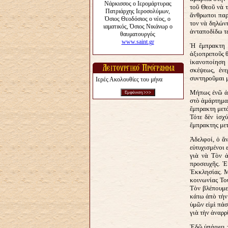
τοῦ Θεοῦ νὰ 
ἄνθρωποι παρ
τον νὰ δηλώνη
ἀνταποδίδω τε
Ἡ ἔμπρακτη μ
ἀξιοπρεποῦς θ
ἱκανοποίηση 
σκέψεως, ἐν
συντηροῦμαι μ
Ιερές Ακολουθίες του μήνα
Μήπως ἐνῶ ἀν
στὸ ἁμάρτημα 
ἔμπρακτη μετά
Τότε δὲν ἰσχ
ἔμπρακτης μετ
Ἀδελφοί, ὁ ἄ
εὐτυχισμένοι 
γιὰ νὰ Τὸν ἀ
προσευχῆς. Ἐ
Ἐκκλησίας. Μ
κοινωνίας Το
Τὸν βλέπουμε
κάτω ἀπὸ τὴν 
ὑμῶν εἰμὶ πάσ
γιὰ τὴν ἀναρρ
Ἐδῶ ὑπάρχει τ