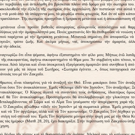
τὸν περιβάλλη καὶ ἀντελήφθη ὅτι βρίσκεται πλέον στὸ δρόμο γιὰ τὴν σωτηρία του
ακολουθοῦν τὴν ἐξέλιξη τῆς σωτηρίας ἑνὸς ἀρχιτελώνη. Δὲν πιστεύουν στὰ αὐτιά 
 «τὰ μισὰ ἀπὸ τὰ ὑπάρχοντα μου, τὰ μοιράζω στοὺς φτωχούς. Καὶ ἂν σὲ κάτι κάπο
τραπλάσια». Τῆς σωτηρίας προηγεῖται ἡ ἔμπρακτη μετάνοια καὶ ἡ ἀποκατάσταση τῆς
ετάνοια εἶναι προϊὸν βαθειᾶς αὐτομεψίας, εἰλικρινοῦς αὐτοελέγχου καὶ θαρ
λίψεως γιὰ τὴν ἁμαρτωλότητά μας. Ποιὸς χριστιανὸς δὲν θὰ ἐπιθυμοῦσε νὰ νοιώση τ
ποὺ παρέχεται μὲ τὴν ἔμπρακτη μετάνοια. Μετανοῶ σημαίνει ὅτι ἀποφασίζω νὰ
εργειῶν, τρόπο ζωῆς. Καὶ ἀκόμα μήπως, ναί, ἀποκηρύσσω τὴν ἁμαρτία, ἀλ
ὲ τὴν ἀδικία;
αγνωρίζω ὅτι εἶπα ψέματα, ἀφήνω ἐξαπατημένο τὸν φίλο μου; Μήπως ἐνῶ λυπᾶμ
τῆς συκοφαντίας, ἀφήνω συκοφαντημένο τὸ θῦμα μου. Ἂν συμβαίνη κάτι τέτοιο, τό
νοια. Αὐτὸ λέγεται καὶ εἶναι ὑποκριτικὴ ἐξαγόρευση ἁμαρτιῶν ἀπὸ συνήθεια ἢ ἀπὸ
ύουν γιὰ μᾶς τὰ λόγια τοῦ Σωτῆρος. «Σωτηρία ἐγένετο…», ὅπως πανηγυρικὰ συ
άνοιάς του μὲ τὸν Ζακχαῖο.
νθρωπος εἶναι πλασμένος γιὰ νὰ ἀναζητῆ τὸν Θεό. Εἶναι μακάριοι ὅσοι Τὸν ἀναζη
εἶναι ὅσοι Τὸν ἀνακαλύπτουν. Ἐμεῖς «θέλουμε ἰδεῖν τὸν Ἰησοῦν»; Τὸν ἀναζητᾶμε; Ξ
νακαλύψουμε; Ὁ Κύριος ἀγαπᾶ νὰ συναντάει τοὺς ἀνθρώπους, ἰδιαιτέρως ὅμως
κεῖ θὰ Τὸν ἀνακαλύψουμε. Προσευχόμενοι θὰ ἀπολαμβάνουμε τὴν γλυκύτητα το
εταλαμβάνοντας τὸ Σῶμα καὶ τὸ Αἷμα Του γευόμαστε τὴν ἀπερίγραπτη χαρὰ τῆς
υ. Ὁ Ζακχαῖος ἀξιώθηκε «ἰδεῖν τὸν Ἰησοῦν» μὲ τὰ σωματικὰ μάτια. Ἐμεῖς μποροῦ
 καὶ νὰ Τὸν ἀγγίζουμε, ἀλλὰ καὶ νὰ Τὸν κοινωνοῦμε. Ὁ Ζακχαῖος Τὸν δέχθηκε γιὰ
στέγη τοῦ σπιτιοῦ του. Ἐμεῖς Τὸν δεχόμαστε μόνιμα στὴν ψυχή μας μὲ τὴν Θεία Κ
ας τὰς ἡμέρας» (Ματθ. 28, 20), ἔχει διακηρύξει. Στὴν περίπτωση τοῦ Ζακχαίου ὑπῆ
ίχηση.
ὸ δένδρο τῆς πίστης καὶ τὸ θυσιαστήριο τῆς ἀγάπης. Ἀδελφοί μου, τὸ «σήμερον σ