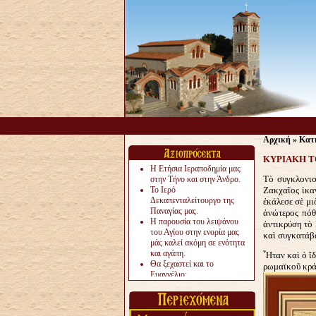
Αρχική
»
Κατ
KYΡΙΑΚΗ Τ
Η Ετήσια Ιεραποδημία μας
Τὸ συγκλονισ
στην Τήνο και στην Άνδρο.
Το Ιερό
Ζακχαῖος ἱκα
Δεκαπενταλείτουργο της
ἐκάλεσε σὲ μι
Παναγίας μας.
ἀνώτερος πόθ
Η παρουσία του λειψάνου
ἀντικρύση τὸ
του Αγίου στην ενορία μας
καὶ συγκατάβα
μάς καλεί ακόμη σε ενότητα
και αγάπη.
Ἦταν καὶ ὁ ἴδ
Θα ξεχαστεί και το
ρωμαϊκοῦ κράτ
Ευαγγέλιο;
Το «αργότερα» γίνεται
«πολύ αργά».
Ζητείται....