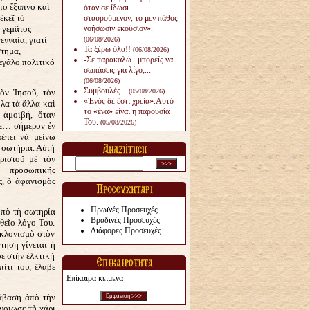
πο ἔξυπνο καὶ
όταν σε ίδωσι
ἐκεῖ τὸ
σταυρούμενον, το μεν πάθος
 γεμᾶτος
νοήσωσιν εκούσιον».
ενναία, γιατί
(06/08/2026)
Τα ξέρω όλα!!
στημα,
(06/08/2026)
-Σε παρακαλώ.. μπορείς να
μεγάλο πολιτικό
σωπάσεις για λίγο;...
(06/08/2026)
Συμβουλές...
ὸν Ἰησοῦ, τὸν
(05/08/2026)
«Ἑνὸς δέ ἐστι χρεία».Αυτό
λα τὰ ἄλλα καὶ
το «ένα» είναι η παρουσία
 ἀμοιβή, ὅταν
Του.
(05/08/2026)
ε… σήμερον ἐν
ρέπει νὰ μείνω
 σωτήρια. Αὐτὴ
ριστοῦ μὲ τὸν
 προσωπικῆς
ς, ὁ ἀφανισμὸς
Πρωϊνές Προσευχές
οπὸ τὴ σωτηρία
Βραδινές Προσευχές
θεῖο λόγο Του.
Διάφορες Προσευχές
γκλονισμὸ στὸν
τηση γίνεται ἡ
ε στὴν ἑλκτικὴ
ίτι του, ἔλαβε
Επίκαιρα κείμενα
τάβαση ἀπὸ τὴν
νοιωσε τὴ χάρι