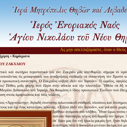
Ας μην απελπιζόμαστε, όταν ο Θεός αργ
ήχηση
»
Κηρύγματα
ΟΥ ΖΑΚΧΑΙΟΥ
τικὸ καὶ σωτήριο περιστατικὸ γιὰ τὸν Ζακχαῖο μᾶς ὑπενθυμίζει σήμερα τὸ ἱερ
νοποιῶντας τὶς μεταφυσικές του ἀναζητήσεις ἐπεδίωξε νὰ συναντήση τὸν Χριστὸ κ
ὰ προσωπικὴ συνάντηση. Ὁ Ζακχαῖος «ἐζήτει ἰδεῖν τὸν Ἰησοῦν». Τί ὡραῖος, ὑψηλός,
ος! Πόθος μιᾶς ψυχῆς ποὺ ἔζησε στὴν ἀδικία καὶ τὴν πλεονεξία. Ἤθελε νὰ δῆ 
 Μεγάλο Διδάσκαλο τοῦ Ἰσραήλ. Νὰ θαυμάση ὁ ἴδιος προσωπικὰ Ἐκεῖνον ποὺ ἔδει
ση στοὺς ἁμαρτωλοὺς καὶ τοὺς τελῶνες.
ιος «Ἀρχιτελώνης», δηλαδὴ ἐπιστάτης τελωνειακοῦ σταθμοῦ, πλούσιος καὶ ἐπίσημος
ους καὶ ὄχι ἕνας κατώτερος τελώνης. «Ἐζήτει ἰδεῖν τὸν Ἰησοῦν», καὶ γιὰ αὐτὸ χωρὶ
βρέθηκε ἀνάμεσα στὸ πλῆθος.
Ἦταν ὅμως τόσος 
ποὺ σὰν πανύψηλο τεῖχος τοῦ ἔφραζε τὸν δρόμο. 
ὑπ᾿ ὄψιν μας ὅτι «τῇ ἡλικίᾳ μικρὸς ἦν», ἦταν δη
ἀνάστημα, τότε ἡ δυσκολία γινόταν ἀκόμη πιὸ μ