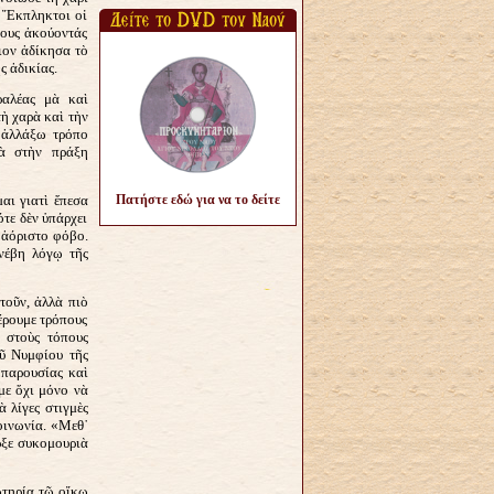
. Ἔκπληκτοι οἱ
τους ἀκούοντάς
ιον ἀδίκησα τὸ
 ἀδικίας.
ραλέας μὰ καὶ
ὴ χαρὰ καὶ τὴν
 ἀλλάξω τρόπο
λὰ στὴν πράξη
αι γιατὶ ἔπεσα
Πατήστε εδώ για να το δείτε
τε δὲν ὑπάρχει
 ἀόριστο φόβο.
νέβη λόγῳ τῆς
τοῦν, ἀλλὰ πιὸ
έρουμε τρόπους
 στοὺς τόπους
ῦ Νυμφίου τῆς
 παρουσίας καὶ
με ὄχι μόνο νὰ
 λίγες στιγμὲς
οινωνία. «Μεθ᾿
ρξε συκομουριὰ
ωτηρία τῷ οἴκῳ