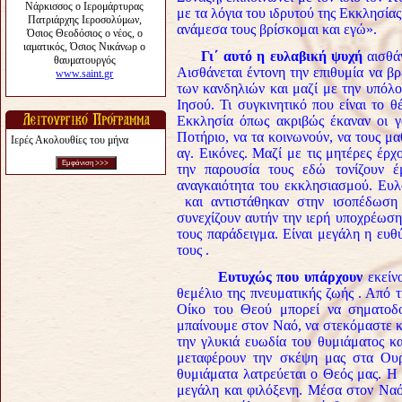
με τα λόγια του ιδρυτού της Εκκλησίας
ανάμεσα τους βρίσκομαι και εγώ».
Γι΄ αυτό η ευλαβική ψυχή
αισθάν
Αισθάνεται έντονη την επιθυμία να β
των κανδηλιών και μαζί με την υπόλ
Ιησού. Τι συγκινητικό που είναι το 
Εκκλησία όπως ακριβώς έκαναν οι γ
Ποτήριο, να τα κοινωνούν, να τους μα
Ιερές Ακολουθίες του μήνα
αγ. Εικόνες. Μαζί με τις μητέρες έρχο
την παρουσία τους εδώ τονίζουν έ
αναγκαιότητα του εκκλησιασμού. Ευλ
και αντιστάθηκαν στην ισοπέδωση 
συνεχίζουν αυτήν την ιερή υποχρέωση
τους παράδειγμα. Είναι μεγάλη η ευθύ
τους .
Ευτυχώς που υπάρχουν
εκείνο
θεμέλιο της πνευματικής ζωής . Από 
Οίκο του Θεού μπορεί να σηματοδο
μπαίνουμε στον Ναό, να στεκόμαστε 
την γλυκιά ευωδία του θυμιάματος κ
μεταφέρουν την σκέψη μας στα Ουρ
θυμιάματα λατρεύεται ο Θεός μας. Η 
μεγάλη και φιλόξενη. Μέσα στον Ναό 