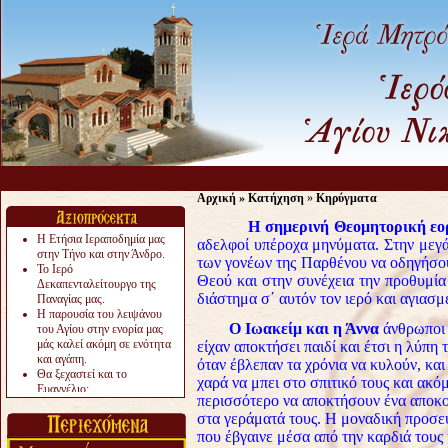
Αρχική
»
Κατήχηση
»
Κηρύγματα
Η σημερινή Θεομητορική εο
Η Ετήσια Ιεραποδημία μας
αδελφοί υπέροχα μηνύματα. Στην μεγάλ
στην Τήνο και στην Άνδρο.
των γονέων της Παρθένου να οδηγήσου
Το Ιερό
Θεού και στην συνέχεια την προθυμία
Δεκαπενταλείτουργο της
διάστημα σ΄ αυτόν τον ιερό και αγιασμ
Παναγίας μας.
Η παρουσία του λειψάνου
Ο Ιωακείμ και η Άννα
άνθρωποι 
του Αγίου στην ενορία μας
μάς καλεί ακόμη σε ενότητα
είχαν αποκτήσει παιδί και έτσι η λύπ
και αγάπη.
όταν έβλεπαν τα χρόνια να κυλούν, και
Θα ξεχαστεί και το
χαρά να μπει στο σπιτικό τους και ακό
Ευαγγέλιο;
περισσότερο να αποκτήσουν ένα αποκ
Το «αργότερα» γίνεται
στα γεράματά τους. Η μοναδική προσε
«πολύ αργά».
Ζητείται....
που έβγαινε μέσα από την καρδιά τους