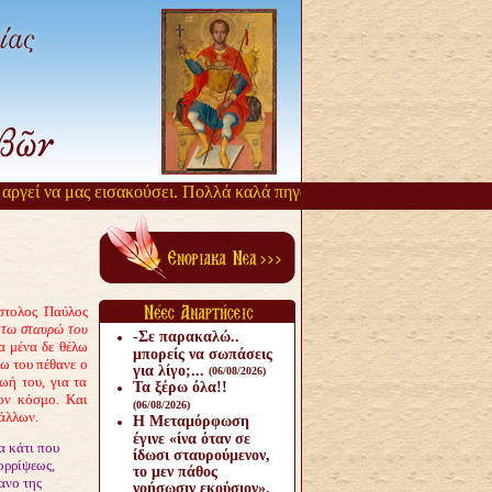
γεί να μας εισακούσει. Πολλά καλά πηγάζουν, από την αργοπορία αυτή
στολος Παύλος
ν τω σταυρώ του
-Σε παρακαλώ..
α μένα δε θέλω
μπορείς να σωπάσεις
ω του πέθανε ο
για λίγο;...
(06/08/2026)
ωή του, για τα
Τα ξέρω όλα!!
τον κόσμο. Και
(06/08/2026)
άλλων.
Η Μεταμόρφωση
έγινε «ίνα όταν σε
α
κάτι που
ίδωσι σταυρούμενον,
ορρίψεως,
το μεν πάθος
ανο της
νοήσωσιν εκούσιον».