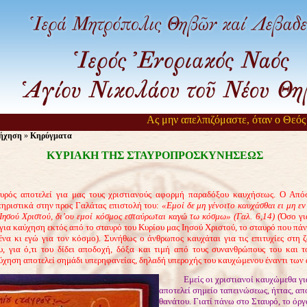
Ας μην απελπιζόμαστε, όταν ο Θεός αρ
ήχηση
»
Κηρύγματα
ΚΥΡΙΑΚΗ ΤΗΣ ΣΤΑΥΡΟΠΡΟΣΚΥΝΗΣΕΩΣ
υρός αποτελεί για μας τους χριστιανούς αφορμή παραδόξου καυχήσεως. Ο Από
τηριστικά στην προς Γαλάτας επιστολή του:
«Εμοί δε μη γένοιτο καυχάσθαι ει μη ε
ησού Χριστού, δι’ου εμοί κόσμος εσταύρωται καγώ τω κόσμω» (Γαλ. 6,14)
(Όσο γι
ια καύχηση εκτός από το σταυρό του Κυρίου μας Ιησού Χριστού, το σταυρό που πάν
να κι εγώ για τον κόσμο). Συνήθως ο άνθρωπος καυχάται για τις επιτυχίες στη ζ
υ, για ό,τι του δίδει αποδοχή, δόξα και τιμή από τους συνανθρώπους του και 
ύχηση αποτελεί σημάδι υπερηφανείας, δηλαδή υπεροχής του καυχώμενου έναντι των 
Εμείς οι χριστιανοί καυχώμεθα γι
αποτελεί σημείο ταπεινώσεως, ήττας, απ
θανάτου. Γιατί πάνω στο Σταυρό, το όργ