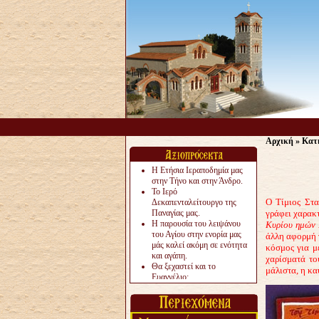
Αρχική
»
Κατ
Η Ετήσια Ιεραποδημία μας
στην Τήνο και στην Άνδρο.
Το Ιερό
Ο Τίμιος Στα
Δεκαπενταλείτουργο της
Παναγίας μας.
γράφει χαρακ
Η παρουσία του λειψάνου
Κυρίου ημών Ι
του Αγίου στην ενορία μας
άλλη αφορμή γ
μάς καλεί ακόμη σε ενότητα
κόσμος για μέ
και αγάπη.
χαρίσματά το
Θα ξεχαστεί και το
μάλιστα, η κα
Ευαγγέλιο;
Το «αργότερα» γίνεται
«πολύ αργά».
Ζητείται....