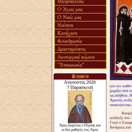
για τον καθέ
χωρίζει από τ
ως αλήθεια. 
Χριστός ανέλ
υπακούοντας σ
Καυχώ
απέδειξε στο
Γιατί ο Σταυρ
δυνάμεως και 