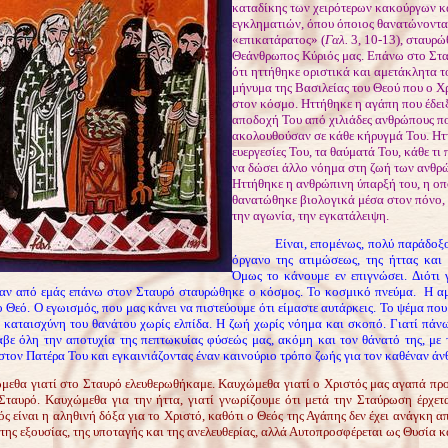
καταδίκης των χειρότερων κακούργων κ
εγκληματιών, όπου όποιος θανατώνοντα
«επικατάρατος» (
Γαλ.
3, 10-13), σταυρώ
Θεάνθρωπος Κύριός μας. Επάνω στο Στ
ότι ηττήθηκε οριστικά και αμετάκλητα τ
μήνυμα της Βασιλείας του Θεού που ο Χρ
στον κόσμο. Ηττήθηκε η αγάπη που έδει
αποδοχή Του από χιλιάδες ανθρώπους π
ακολουθούσαν σε κάθε κήρυγμά Του. Ητ
ευεργεσίες Του, τα θαύματά Του, κάθε τι 
να δώσει άλλο νόημα στη ζωή των ανθρ
Ηττήθηκε η ανθρώπινη ύπαρξή του, η οπ
θανατώθηκε βιολογικά μέσα στον πόνο, 
την αγωνία, την εγκατάλειψη.
Είναι, επομένως, πολύ παράδοξο
όργανο της ατιμώσεως, της ήττας και 
Όμως το κάνουμε εν επιγνώσει. Διότι 
ναν από εμάς επάνω στον Σταυρό σταυρώθηκε ο κόσμος. Το κοσμικό πνεύμα. Η α
ο Θεό. Ο εγωισμός, που μας κάνει να πιστεύουμε ότι είμαστε αυτάρκεις. Το ψέμα πο
Η καταισχύνη του θανάτου χωρίς ελπίδα. Η ζωή χωρίς νόημα και σκοπό. Γιατί πάν
αβε όλη την αποτυχία της πεπτωκυίας φύσεώς μας, ακόμη και τον θάνατό της, με 
τον Πατέρα Του και εγκαινιάζοντας έναν καινούριο τρόπο ζωής για τον καθέναν άν
μεθα γιατί στο Σταυρό ελευθερωθήκαμε. Καυχώμεθα γιατί ο Χριστός μας αγαπά πρ
 Σταυρό. Καυχώμεθα για την ήττα, γιατί γνωρίζουμε ότι μετά την Σταύρωση έρχετ
ός είναι η αληθινή δόξα για το Χριστό, καθότι ο Θεός της Αγάπης δεν έχει ανάγκη α
της εξουσίας, της υποταγής και της ανελευθερίας, αλλά Αυτοπροσφέρεται ως Θυσία κ