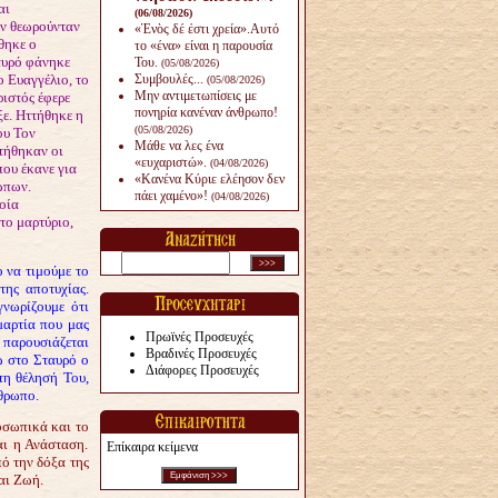
αι
(06/08/2026)
ν θεωρούνταν
«Ἑνὸς δέ ἐστι χρεία».Αυτό
θηκε ο
το «ένα» είναι η παρουσία
αυρό φάνηκε
Του.
(05/08/2026)
ο Ευαγγέλιο, το
Συμβουλές...
(05/08/2026)
Μην αντιμετωπίσεις με
ιστός έφερε
πονηρία κανέναν άνθρω­πο!
ξε. Ηττήθηκε η
(05/08/2026)
ου Τον
Μάθε να λες ένα
τήθηκαν οι
«ευχαριστώ».
(04/08/2026)
που έκανε για
«Κανένα Κύριε ελέησον δεν
ώπων.
πάει χαμένο»!
(04/08/2026)
οία
το μαρτύριο,
 να τιμούμε το
της αποτυχίας.
γνωρίζουμε ότι
μαρτία που μας
Πρωϊνές Προσευχές
υ παρουσιάζεται
Βραδινές Προσευχές
ω στο Σταυρό ο
Διάφορες Προσευχές
τη θέλησή Του,
θρωπο.
οσωπικά και το
αι η Ανάσταση.
Επίκαιρα κείμενα
πό την δόξα της
αι Ζωή.