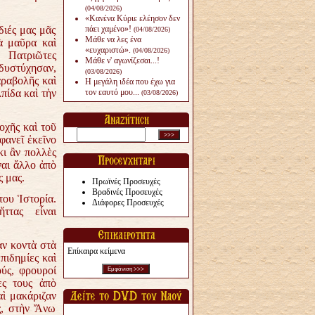
(04/08/2026)
«Κανένα Κύριε ελέησον δεν
ιές μας μᾶς
πάει χαμένο»!
(04/08/2026)
Μάθε να λες ένα
ὰ μαῦρα καὶ
«ευχαριστώ».
(04/08/2026)
 Πατριῶτες
Μάθε ν' αγωνίζεσαι...!
δυστύχησαν,
(03/08/2026)
αραβολῆς καὶ
Η μεγάλη ιδέα που έχω για
πίδα καὶ τὴν
τον εαυτό μου...
(03/08/2026)
οχῆς καὶ τοῦ
φανεῖ ἐκεῖνο
κι ἂν πολλὲς
ναι ἄλλο ἀπὸ
 μας.
Πρωϊνές Προσευχές
Βραδινές Προσευχές
του Ἱστορία.
Διάφορες Προσευχές
ἥττας εἶναι
ν κοντὰ στὰ
Επίκαιρα κείμενα
πιδημίες καὶ
ούς, φρουροί
ες τους ἀπὸ
αὶ μακάριζαν
ς, στὴν Ἄνω