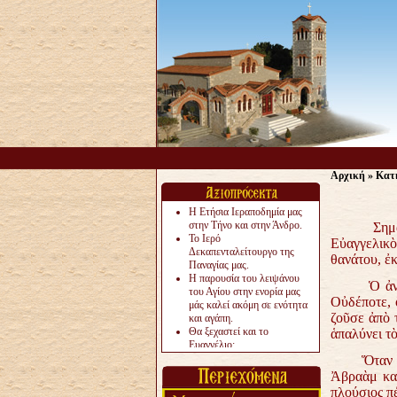
Αρχική
»
Κατ
Η Ετήσια Ιεραποδημία μας
στην Τήνο και στην Άνδρο.
Σημαντικὲ
Το Ιερό
Εὐαγγελικὸ
Δεκαπενταλείτουργο της
θανάτου, ἐ
Παναγίας μας.
Η παρουσία του λειψάνου
Ὁ ἀνώνυμο
του Αγίου στην ενορία μας
Οὐδέποτε, 
μάς καλεί ακόμη σε ενότητα
ζοῦσε ἀπὸ 
και αγάπη.
Θα ξεχαστεί και το
ἁπαλύνει τὸ
Ευαγγέλιο;
Το «αργότερα» γίνεται
Ὅταν ὁ Λά
«πολύ αργά».
Ἀβραὰμ καὶ
Ζητείται....
πλούσιος π