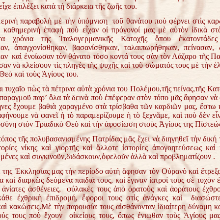
ἶχε ἐπιλέξει κατὰ τὴ διάρκεια τῆς ζωῆς του.
ὴ παραβολὴ μὲ τὴν ὑπόμνιση τοῦ θανάτου ποὺ φέρνει στὶς καρδ
ν καθημερινὴ ἐπαφὴ ποὺ εἶχαν οἱ πρόγονοί μας μὲ αὐτὸν ἰδικὰ στ
τα χρόνια της Ἰταλογερμανικῆς Κατοχῆς ὅπου ἑκατοντάδες
αν, ἀπαγχονίσθηκαν, βασανίσθηκαν, ταλαιπωρήθηκαν, πείνασαν, 
αν καὶ ἐνοίωσαν τὸν θάνατο τόσο κοντά τους σὰν τὸν Λάζαρο τῆς Π
ν νὰ κλείσουν τὶς πληγὲς τῆς ψυχῆς καὶ τοῦ σώματός τους μὲ τὴν ἐλ
Θεὸ καὶ τοὺς Ἁγίους του.
τυχαῖο πὼς τὰ πέτρινα αὐτὰ χρόνια του Πολέμου,τῆς πείνας,τῆς Κατ
παραγμοῦ παρ’ ὅλα τὰ δεινὰ ποὺ ἐπέφεραν στὸν τόπο μᾶς ἄφησαν νὰ 
ηνες ἔχουμε βαθιὰ χαραγμένο στὰ τρίσβαθα τῶν καρδιῶν μας, ἔστω 
ἀφήνουμε νὰ φανεῖ ἡ τὸ παραμερίζουμε ἡ τὸ ξεχνᾶμε, καὶ ποὺ δὲν εἶ
οσύνη στὸν Τριαδικὸ Θεὸ καὶ τὴν ἀφοσίωση στοὺς Ἁγίους της Πίστεώς
ος τῆς πολυβασανισμένης Πατρίδας μᾶς ἔχει νὰ διηγηθεῖ τὴν δική 
ορίες νίκης καὶ γιορτῆς καὶ ἄλλοτε ἱστορίες ἀπογοητεύσεως καὶ 
μένες καὶ συγκινοῦν,διδάσκουν,ὀφελοῦν ἀλλὰ καὶ προβληματίζουν .
ης Ἐκκλησίας μας τὴν περίοδο αὐτὴ ἄφησαν τὸν Οὐρανὸ καὶ ἔτρεξα
 καὶ διαρκῶς δεόμενα παιδιά τους, καὶ ἔγιναν ἰατροί τους σὲ τυχὸν ἐ
 ἀνίατες ἀσθένειες, φύλακές τους ἀπὸ ὁρατοὺς καὶ ἀοράτους ἐχθρ
κάθε ἐχθρικὴ ἐπιδρομή, ἔφοροι τους στὶς ἀνάγκες καὶ διασώστ
αὶ κακώσεις.
Μὲ τὴν παρουσία τους αἰσθάνονταν ἰδιαίτερη δύναμη κ
ύς τους ποὺ ἔχουν οἰκείους τους, ὅπως ένιωθαν τοὺς Ἁγίους μα