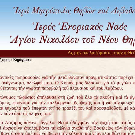
Ας μην απελπιζόμαστε, όταν ο Θεός αργ
ήχηση
»
Κηρύγματα
ς πληροφορίες γιὰ τὴν μετὰ θάνατον πραγματικότητα παρέχει 
 ἀνάγνωσμα, ἀδελφοί μου. Ὁ Κύριός μας διδάσκει γιὰ τὸ μεγάλο κ
κθέτοντας τὴν γνωστὴ παραβολὴ τοῦ πλουσίου καὶ τοῦ Λαζάρου.
ς πλούσιος ἀπήλαυσε στὴ ζωὴ τοῦ ὅλα τὰ πλούτη καὶ τὰ ἀγα
ὅμως, φρόντισε γιὰ τὴν καλλιέργεια τῆς ψυχῆς του ἢ γιὰ τὸν φτωχ
τὰ ψίχουλα ποὺ ἔπεφταν ἀπ’ τὸ τραπέζι του καὶ προσπαθοῦσε, μὲ κά
ν πόνο ἀπὸ τὶς πληγές του.
ζαρος πέθανε, ἄγγελοι Θεοῦ ὁδήγησαν τὴν ψυχή του στοὺς κ
 ἄρχισε νὰ ἀπολαμβάνει τὰ αἰώνια ἀγαθὰ τῆς Βασιλείας τῶν οὐρα
έθανε ἄρχισε ἀμέσως νὰ βιώνει τὴν κόλαση καὶ ν’ ἀντιλαμβάνεται τὸ