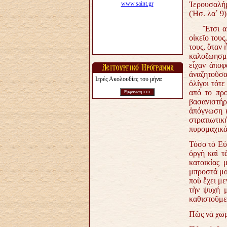
Ἱερουσαλήμ
(Ἠσ. λα´ 9)
Ἔτσι αἰσθά
οἰκεῖο τους
τους, ὅταν 
καλοζωησμέ
εἶχαν ἀποφ
ἀναζητοῦσα
Ιερές Ακολουθίες του μήνα
ὀλίγοι τότ
από το πρ
βασανιστήρ
ἀπόγνωση κ
στρατιωτι
πυρομαχικὰ
Τόσο τὸ Εὐ
ὀργὴ καὶ τ
κατοικίας 
μπροστά μα
ποὺ ἔχει μ
τὴν ψυχή μ
καθιστοῦμε
Πῶς νὰ χωρ