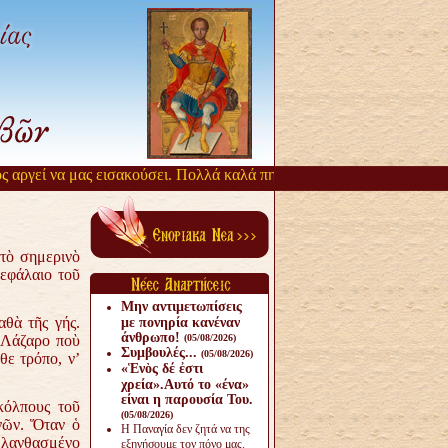
εί να μας εισακούσει. Πολλά καλά πηγάζουν, από την αργοπορία αυτή
τὸ σημερινὸ
εφάλαιο τοῦ
Μην αντιμετωπίσεις
θὰ τῆς γής.
με πονηρία κανέναν
άνθρω­πο!
ὸ Λάζαρο ποὺ
(05/08/2026)
Συμβουλές...
(05/08/2026)
θε τρόπο, ν’
«Ἑνὸς δέ ἐστι
χρεία».Αυτό το «ένα»
είναι η παρουσία Του.
όλπους τοῦ
(05/08/2026)
νῶν. Ὅταν ὁ
Η Παναγία δεν ζητά να της
ν λανθασμένο
εξηγήσουμε τον πόνο μας.