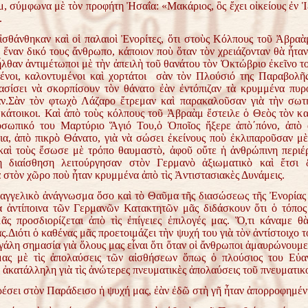
, σύμφωνα μὲ τὸν προφήτη Ἠσαΐα: «Μακάριος, ὃς ἔχει οἰκείους ἐν
.
νθηκαν καὶ οἱ παλαιοὶ Ἐνορίτες, ὅτι στοὺς Κόλπους τοῦ Ἀβραὰμ
, ἕναν δικό τους ἄνθρωπο, κάποιον ποὺ ὅταν τὸν χρειάζονταν θὰ ἦτα
ἦλθαν ἀντιμέτωποι μὲ τὴν ἀπειλὴ τοῦ θανάτου τὸν Ὀκτώβριο ἐκεῖνο το
νοι, καλοντυμένοι καὶ χορτάτοι σὰν τὸν Πλούσιό της Παραβολῆς
ασίσει νὰ σκορπίσουν τὸν θάνατο ἐὰν ἐντόπιζαν τὰ κρυμμένα πυρ
ν.
Σὰν τὸν φτωχὸ Λάζαρο ἔτρεμαν καὶ παρακαλοῦσαν γιὰ τὴν σωτη
ε κάτοικοι. Καὶ ἀπὸ τοὺς κόλπους τοῦ Ἀβραὰμ ἔστειλε ὁ Θεὸς τὸν 
οσωπικό του Μαρτύριο Ἅγιό Του,ὁ Ὁποῖος ἤξερε ἀπὸ΄πόνο, ἀπὸ 
ια, ἀπὸ πικρὸ Θάνατο, γιὰ νὰ σώσει ἐκείνους ποὺ ἐκλιπαροῦσαν μ
αὶ τοὺς ἔσωσε μὲ τρόπο θαυμαστὸ, ἀφοῦ οὔτε ἡ ἀνθρώπινη περιέρ
κὴ διαίσθηση λειτούργησαν στὸν Γερμανὸ ἀξιωματικὸ καὶ ἔτσι 
 στὸν χῶρο ποὺ ἦταν κρυμμένα ἀπὸ τὶς Ἀντιστασιακὲς Δυνάμεις.
αγγελικὸ ἀνάγνωσμα ὅσο καὶ τὸ Θαῦμα τῆς διασώσεως τῆς Ἐνορίας 
ὰ ἀντίποινα τῶν Γερμανῶν Κατακτητῶν μᾶς διδάσκουν ὅτι ὁ τόπος 
μᾶς προσδιορίζεται ἀπὸ τὶς ἐπίγειες ἐπιλογές μας. Ὅ,τι κάναμε 
ς.
Διότι ὁ καθένας μᾶς προετοιμάζει τὴν ψυχή του γιὰ τὸν ἀντίστοιχο 
εγάλη σημασία γιὰ ὅλους μας εἶναι ὅτι ὅταν οἱ ἄνθρωποι ἀμαυρώνουμ
ας μὲ τὶς ἀπολαύσεις τῶν αἰσθήσεων ὅπως ὁ πλούσιος του Εὐαγ
 ἀκατάλληλη γιὰ τὶς ἀνώτερες πνευματικὲς ἀπολαύσεις τοῦ πνευματικ
έσει στὸν Παράδεισο ἡ ψυχή μας, ἐὰν ἐδῶ στὴ γῆ ἦταν ἀπορροφημέν