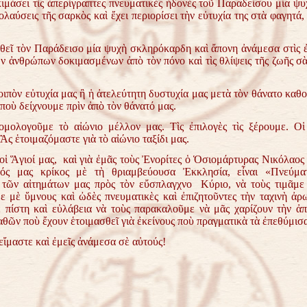
ιμάσει τὶς ἀπερίγραπτες πνευματικὲς ἡδονὲς τοῦ Παραδείσου μία ψυ
ολαύσεις τῆς σαρκὸς καὶ ἔχει περιορίσει τὴν εὐτυχία της στὰ φαγητά, 
θεῖ τὸν Παράδεισο μία ψυχὴ σκληρόκαρδη καὶ ἄπονη ἀνάμεσα στὶς 
ν ἀνθρώπων δοκιμασμένων ἀπὸ τὸν πόνο καὶ τὶς θλίψεις τῆς ζωῆς σ
ιπὸν εὐτυχία μας ἢ ἡ ἀτελεύτητη δυστυχία μας μετὰ τὸν θάνατο καθο
ποὺ δείχνουμε πρὶν ἀπὸ τὸν θάνατό μας.
μολογοῦμε τὸ αἰώνιο μέλλον μας. Τὶς ἐπιλογὲς τὶς ξέρουμε. Οἱ
Ἂς ἑτοιμαζόμαστε γιὰ τὸ αἰώνιο ταξίδι μας.
οἱ Ἅγιοί μας, καὶ γιὰ ἐμᾶς τοὺς Ἐνορίτες ὁ Ὁσιομάρτυρας Νικόλαος ὁ
κός μας κρίκος μὲ τὴ θριαμβεύουσα Ἐκκλησία, εἶναι «Πνεύμα
 τῶν αἰτημάτων μας πρὸς τὸν εὔσπλαγχνο Κύριο, νὰ τοὺς τιμᾶμε 
ε μὲ ὕμνους καὶ ὠδὲς πνευματικὲς καὶ ἐπιζητοῦντες τὴν ταχινὴ ἀρ
ὲ πίστη καὶ εὐλάβεια νὰ τοὺς παρακαλοῦμε νὰ μᾶς χαρίζουν τὴν ἀ
αθῶν ποὺ ἔχουν ἑτοιμασθεῖ γιὰ ἐκείνους ποὺ πραγματικὰ τὰ ἐπεθύμισα
εἴμαστε καὶ ἐμεῖς ἀνάμεσα σὲ αὐτούς!