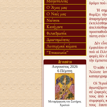
δρόμο ποὺ ε
Ἡ σημεριν
θυμίζει τὴ
ἀπαρηγόρη
ἐκτελέσθηκ
ἀπελπίσθηκ
προσπαθοῦσα
πίστη στὸν 
Δὲν εἶναι 
ἐμφυλίου σ
ποὺ οἱ ἕλλ
φορὲς δὲν 
τὴν ἐμπιστ
Ὁ κάθε τόπ
Ἄλλοτε ἱστ
καταγεγραμ
Οἱ Ἅγιοί τ
ἀγωνιζόμενα
σὲ ζοφερὲς
τους ἀπὸ 
συμφορὲς κ
τους ἑαυτο