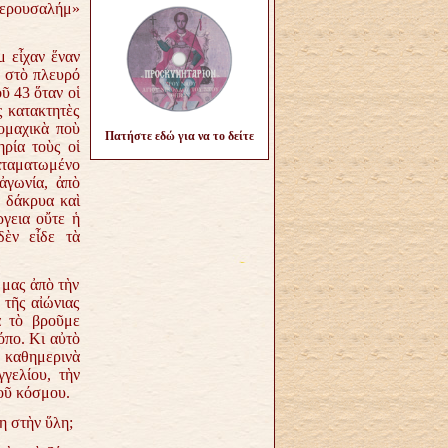
 Ἱερουσαλήμ»
 εἶχαν ἕναν
ν στὸ πλευρό
ῦ 43 ὅταν οἱ
 κατακτητὲς
ομαχικὰ ποὺ
Πατήστε εδώ για να το δείτε
ρία τοὺς οἱ
καταματωμένο
ἀγωνία, ἀπὸ
ὲ δάκρυα καὶ
γεια οὔτε ἡ
δὲν εἶδε τὰ
μας ἀπὸ τὴν
τῆς αἰώνιας
θὰ τὸ βροῦμε
τόπο. Κι αὐτὸ
ε καθημερινὰ
γελίου, τὴν
οῦ κόσμου.
η στὴν ὕλη;