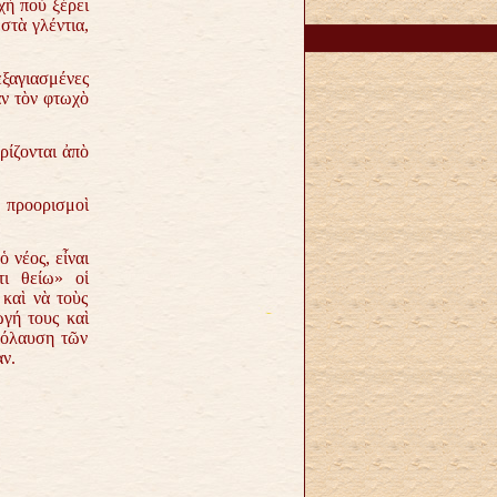
χὴ ποὺ ξέρει
στὰ γλέντια,
ἐξαγιασμένες
ὰν τὸν φτωχὸ
ρίζονται ἀπὸ
 προορισμοὶ
 νέος, εἶναι
τι θείω» οἱ
καὶ νὰ τοὺς
ωγή τους καὶ
πόλαυση τῶν
ν.