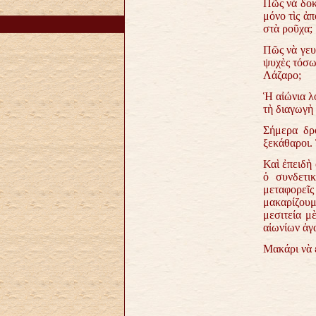
Πῶς νὰ δοκ
μόνο τὶς ἀπ
στὰ ροῦχα;
Πῶς νὰ γευ
ψυχὲς τόσω
Λάζαρο;
Ἡ αἰώνια λο
τὴ διαγωγὴ 
Σήμερα δρο
ξεκάθαροι. 
Καὶ ἐπειδὴ 
ὁ συνδετι
μεταφορεῖς
μακαρίζουμ
μεσιτεία μ
αἰωνίων ἀγ
Μακάρι νὰ 