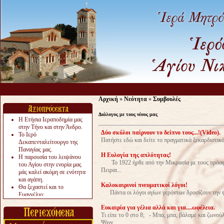
Αρχική
»
Νεότητα
»
Συμβουλές
Διάλογος με τους νέους μας
Η Ετήσια Ιεραποδημία μας
στην Τήνο και στην Άνδρο.
Δύο σκύλοι παίρνουν το δείπνο τους...!(Video).
Το Ιερό
Πατήστε εδώ και δείτε το πραγματικά ξεκαρδιστικό
Δεκαπενταλείτουργο της
Παναγίας μας.
Η Ευλογία της απλότητας!
Η παρουσία του λειψάνου
Το 1922 ήρθε από την Μικρασία με τους πρόσφυ
του Αγίου στην ενορία μας
Πειραι...
μάς καλεί ακόμη σε ενότητα
και αγάπη.
Καλοκαιρινοί πνευματικοί λόγοι!
Θα ξεχαστεί και το
Πάντα οι λόγοι αγίων γερόντων δροσίζουν την ψυχ
Ευαγγέλιο;
Το «αργότερα» γίνεται
Eυκαιρία για γέλια αλλά και για....ωφέλεια.
«πολύ αργά».
Τι είπε το 0 στο 8; - Μπα, μπα, βάλαμε και ζωνο
Ζητείται....
Ψάχν...