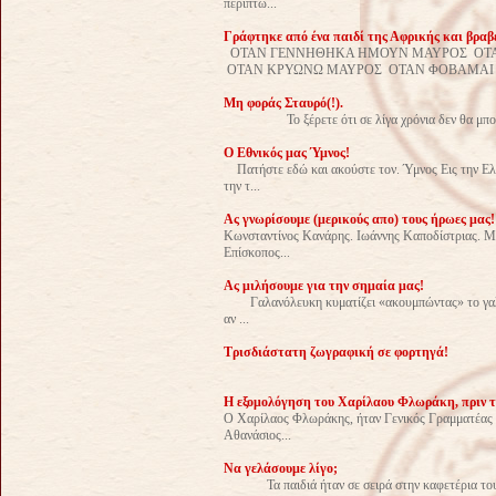
περιπτώ...
Γράφτηκε από ένα παιδί της Αφρικής και βραβ
ΟΤΑΝ ΓΕΝΝΗΘΗΚΑ ΗΜΟΥΝ ΜΑΥΡΟΣ ΟΤΑΝ
ΟΤΑΝ ΚΡΥΩΝΩ ΜΑΥΡΟΣ ΟΤΑΝ ΦΟΒΑΜΑΙ Μ
Μη φοράς Σταυρό(!).
Το ξέρετε ότι σε λίγα χρόνια δεν θα μπορούμε
Ο Εθνικός μας Ύμνος!
Πατήστε εδώ και ακούστε τον. Ύμνος Εις την Ελ
την τ...
Ας γνωρίσουμε (μερικούς απο) τους ήρωες μας!
Κωνσταντίνος Κανάρης. Ιωάννης Καποδίστριας. 
Επίσκοπος...
Ας μιλήσουμε για την σημαία μας!
Γαλανόλευκη κυματίζει «ακουμπώντας» το γαλάζι
αν ...
Τρισδιάστατη ζωγραφική σε φορτηγά!
Η εξομολόγηση του Χαρίλαου Φλωράκη, πριν το 
Ο Χαρίλαος Φλωράκης, ήταν Γενικός Γραμματέας τ
Αθανάσιος...
Να γελάσουμε λίγο;
Τα παιδιά ήταν σε σειρά στην καφετέρια του σχο