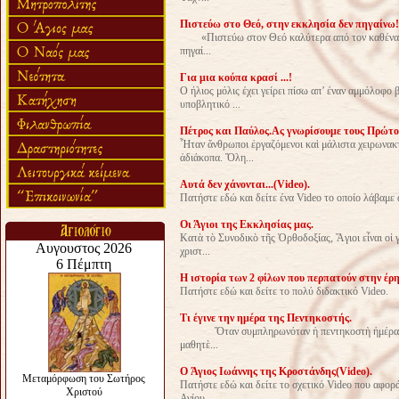
Πιστεύω στο Θεό, στην εκκλησία δεν πηγαίνω!
«Πιστεύω στον Θεό καλύτερα από τον καθένα, α
πηγαί...
Για μια κούπα κρασί ...!
Ο ήλιος μόλις έχει γείρει πίσω απ’ έναν αμμόλοφο 
υποβλητικό ...
Πέτρος και Παύλος.Ας γνωρίσουμε τους Πρώτ
Ἦταν ἄνθρωποι ἐργαζόμενοι καὶ μάλιστα χειρωνακτ
ἀδιάκοπα. Ὅλη...
Aυτά δεν χάνονται...(Video).
Πατήστε εδώ και δείτε ένα Video το οποίο λάβαμε α
Oι Άγιοι της Εκκλησίας μας.
Κατὰ τὸ Συνοδικὸ τῆς Ὀρθοδοξίας, Ἅγιοι εἶναι οἱ γ
χριστ...
Η ιστορία των 2 φίλων που περπατούν στην έρη
Πατήστε εδώ και δείτε το πολύ διδακτικό Video.
Τι έγινε την ημέρα της Πεντηκοστής.
Ὅταν συμπληρωνόταν ἡ πεντηκοστὴ ἡμέρα μετὰ 
μαθητὲ...
O Άγιος Ιωάννης της Κροστάνδης(Video).
Πατήστε εδώ και δείτε το σχετικό Video που αφορά
Αγίου ...