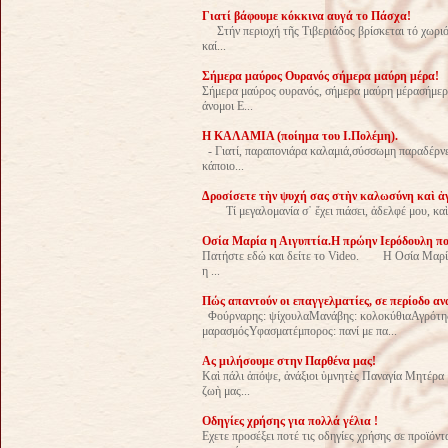
Γιατί βάφουμε κόκκινα αυγά το Πάσχα!
Στήν περιοχή τῆς Τιβεριάδος βρίσκεται τό χωριό
καί...
Σήμερα μαύρος Ουρανός σήμερα μαύρη μέρα!
Σήμερα μαύρος ουρανός, σήμερα μαύρη μέρασήμερα
άνομοι Ε...
Η ΚΑΛΑΜΙΑ (ποίημα του Ι.Πολέμη).
- Γιατί, παραπονιάρα καλαμιά,σύσσωμη παραδέρνεσα
κάποιο...
Δροσίσετε τὴν ψυχή σας στὴν καλωσύνη καὶ ἁ
Τί μεγαλομανία σ᾿ ἔχει πιάσει, ἀδελφέ μου, καὶ δ
Οσία Μαρία η Αιγυπτία.Η πρώην Ιερόδουλη που 
Πατήστε εδώ και δείτε το Video. Η Oσία Μαρία 
η ...
Πώς απαντούν οι επαγγελματίες, σε περίοδο αν
Φούρναρης: ψίχουλαΜανάβης: κολοκύθιαΑγρότης:
μαρασμόςΥφασματέμπορος: πανί με πα...
Ας μιλήσουμε στην Παρθένα μας!
Καὶ πάλι ἀπόψε, ἀνάξιοι ὑμνητὲς Παναγία Μητέρα
ζωὴ μας...
Οδηγίες χρήσης για πολλά γέλια !
Εχετε προσέξει ποτέ τις οδηγίες χρήσης σε προϊόν