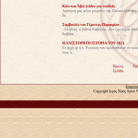
Kάιν και Άβελ (video για παιδιά).
Αγαπητοί μας φίλοι γνωρίστε την Παλαιά Διαθήκη κ
Ισ...
Συμβουλές του Γέροντος Πορφυρίου .
- Αλήθεια, τι βιβλία διαβάζεις;- Δεν έχω καμία ιδι
διαβάσε...
Η ΑΝΙΣΤΟΡΗΤΗ ΙΣΤΟΡΙΑ ΤΟΥ 1821.
Εν αρχή ην η κ. Ρεπούση που προσπαθούσε να πείσε
τους π...
Πρώτη
Πρ
Σελίδα
Επικοιν
Copyright Ιερός Ναός Αγίου 