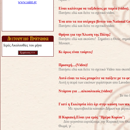
Είναι καλύτερα να ταξιδεύεις με παρέα (video).
Πατήστε εδώ και δείτε το σχετικό video.
Ένα απο τα πιο υπέροχα βίντεο του National Ge
Πατήστε εδώ και δείτε το σχετικό video.
Θρήνοι για την Άλωση της Πόλης!
Πατήστε εδώ και ακούστε! Σημαίνει ο Θεός, σημαίνε
Μοναστ...
Ιερές Ακολουθίες του μήνα
Κι όμως είναι τούρτες!
Προσοχή....(Video)!
Πατήστε εδώ και δείτε το σχετικό Video που σκοπό
Αυτό είναι το πώς μπορείτε να παίξετε με το φ
Αυτή η σειρά των εικόνων γυρίστηκαν απο Lavederom
Ντόμινο για …αλκοολικούς (video)!
Το πιο δύσκολο δεν είναι να
Γιατί η Εκκλησία λέει όχι στην καύση των νε
Με πρωτοβουλία κάποιων Δήμων και μερικών ε
Η Κυριακή.Είναι για εμάς ''Ημέρα Κυρίου'';
Δύο γεγονότα εορτάζουμε,την Κυριακή του Θωμά
Θωμά, γι΄...