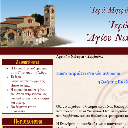
Αρχική
»
Νεότητα
»
Συμβουλές
Η Ετήσια Ιεραποδημία μας
στην Τήνο και στην Άνδρο.
Πόσο ταιριάζει στο νέο άνθρωπο
Το Ιερό
Δεκαπενταλείτουργο της
η ζωή της Εκκλησί
Παναγίας μας.
Η παρουσία του λειψάνου
του Αγίου στην ενορία μας
μάς καλεί ακόμη σε ενότητα
και αγάπη.
Όλος ο αρχαίος πολιτισμός είναι ένας θεολογι
Θα ξεχαστεί και το
περί του ποιος είναι “το όντως Όν”.
Τα περισσό
Ευαγγέλιο;
Το «αργότερα» γίνεται
περιλαμβάνουν καίρια θεολογικά ερωτήματα κ
«πολύ αργά».
Η Ενανθρώπιση του Θεού είναι η απάντηση του
Ζητείται....