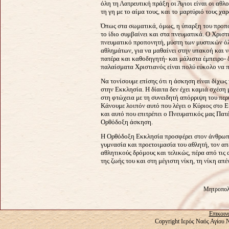
όλη τη Λατρευτική πράξη οι Άγιοι είναι οι αθλ
τη γη με το αίμα τους, και το μαρτύριό τους χα
Όπως στα σωματικά, όμως, η ύπαρξη του προπο
το ίδιο συμβαίνει και στα πνευματικά. Ο Χριστ
πνευματικό προπονητή, μύστη των μυστικών ό
αθλημάτων, για να μαθαίνει στην υπακοή και 
πατέρα και καθοδηγητή- και μάλιστα έμπειρο- 
παλαίσματα Χριστιανός είναι πολύ εύκολο να π
Να τονίσουμε επίσης ότι η άσκηση είναι δίχως
στην Εκκλησία. Η δίαιτα δεν έχει καμιά σχέση 
στη φτώχεια με τη συνειδητή απόρριψη του περ
Κάνουμε λοιπόν αυτό που λέγει ο Κύριος στο Ε
και αυτό που επιτρέπει ο Πνευματικός μας Πατ
Ορθόδοξη άσκηση.
Η Ορθόδοξη Εκκλησία προσφέρει στον άνθρωπο
γυμνασία και προετοιμασία του αθλητή, τον απ
αθλητικούς δρόμους και τελικώς, πέρα από τις 
της ζωής του και στη μέγιστη νίκη, τη νίκη απ
Μητροπολί
Επικοιν
Copyright Ιερός Ναός Αγίου 