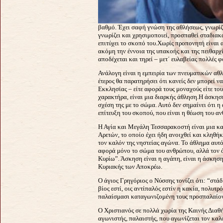
βαθμό. Έχει σαφή γνώση της αθλήσεως, γνωρίζε
γνωρίζει και χρησιμοποιεί, προσπαθεί σταδιακ
επιτύχει το σκοπό του.
Χωρίς προπονητή είναι α
ακόμη την έννοια της υπακοής και της πειθαρχ
αποδέχεται και τηρεί – μετ΄ ευλαβείας πολλές φο
Ανάλογη είναι η εμπειρία των πνευματικών αθλ
έτερος θα παρατηρήσει ότι κανείς δεν μπορεί ν
Εκκλησίας – είτε αφορά τους μοναχούς είτε το
χαρακτήρα, είναι μια διαρκής άθληση.
Η άσκηση
σχέση της με το σώμα. Αυτό δεν σημαίνει ότι η
επίτευξη του σκοπού, που είναι η θέωση του α
Η Αγία και Μεγάλη Τεσσαρακοστή είναι μια κατ
Αρετών, το οποίο έχει ήδη ανοιχθεί και κληθ
τον καλόν της νηστείας αγώνα. Το άθλημα αυτό 
αφορά μόνο το σώμα του ανθρώπου, αλλά τον ό
Κυρίω”. Άσκηση είναι η αγάπη, είναι η άσκησ
Κυριακής των Αποκρέω.
Ο άγιος Γρηγόριος ο Νύσσης
τονίζει ότι: “στ
βίος εστί, οις αντίπαλός εστίν η κακία, πολυτρ
παλαίσμασι καταγωνιζομένη τους προσπαλαίον
Ο Χριστιανός σε πολλά χωρία της Καινής Διαθή
αγωνιστής, παλαιστής, που αγωνίζεται τον καλ