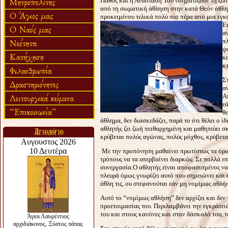
Πάθος και η Ανάστασή Του νοηματίζουν τη ζωή κ
από τη σωματική άθληση στην κατά Θεόν άθλησ
προκειμένου τελικά πολύ πιο πέρα από μια εγκό
Ε
α
π
ψ
κ
κ
Σ
α
Α
ε
θ
άθλημα, δεν διασκεδάζει, παρά το ότι θέλει ο ί
αθλητής ζει ζωή πειθαρχημένη και μαθητεύει σ
κρύβεται πολύς αγώνας, πολύς μόχθος, κρύβετ
Με την προπόνηση μαθαίνει πρωτίστως τα όρια
τρόπους να τα υπερβαίνει διαρκώς. Σε πολλά ε
συνεργασία.
Ο αθλητής είναι αποφασισμένος να 
πλευρά όμως γνωρίζει αυτό που σημειώνει και 
άθλη τις, ου στεφανούται εάν μη νομίμως αθλή
Αυτό το “νομίμως αθλήση” δεν αρχίζει και δεν 
προετοιμασίας του. Περιλαμβάνει την εγκράτειά
του και στους κανόνες και στον δάσκαλό του, 