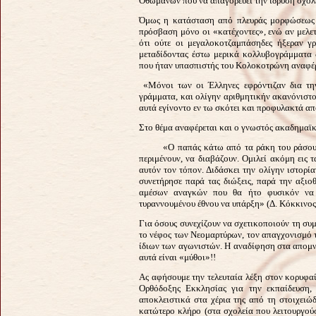
Οθωμανών που να απαγορεύει την ίδρυση σχολ
Όμως η κατάσταση από πλευράς μορφώσεως ή
πρόσβαση μόνο οι «κατέχοντες», ενώ αν μελε
ότι ούτε οι μεγαλοκοτζαμπάσηδες ήξεραν γρ
μεταδίδοντας έστω μερικά κολλυβογράμματα 
που ήταν υπασπιστής του Κολοκοτρώνη αναφέρ
«Μόνοι των οι Έλληνες εφρόντιζαν δια την
γράμματα, και ολίγην αριθμητικήν ακανόνιστον
αυτά εγίνοντο εν τω σκότει και προφυλακτά 
Στο θέμα αναφέρεται και ο γνωστός ακαδημαϊκ
«Ο παπάς κάτω από τα ράκη του ράσου του 
περιμένουν, να διαβάζουν. Ομιλεί ακόμη εις 
αυτόν τον τόπον. Διδάσκει την ολίγην ιστορία
συνετήρησε παρά τας διώξεις, παρά την αξιο
αμέσων αναγκών που θα ήτο φυσικόν να 
τυραννουμένου έθνου να υπάρξη» (Δ. Κόκκινος,
Για όσους συνεχίζουν να σχετικοποιούν τη συ
το νέφος των Νεομαρτύρων, τον απαγχονισμό 
ίδιων των αγωνιστών. Η αναδίφηση στα απομνη
αυτά είναι «μύθοι»!!
Ας αφήσουμε την τελευταία λέξη στον κορυφα
Ορθόδοξης Εκκλησίας για την εκπαίδευση,
αποκλειστικά στα χέρια της από τη στοιχειώ
κατώτερο κλήρο (στα σχολεία που λειτουργού