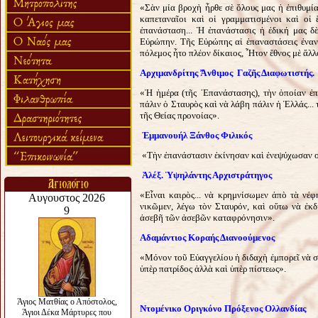
«Σὰν μία βροχὴ ἦρθε σὲ ὅλους μας ἡ ἐπιθυμία 
καπεταναῖοι καὶ οἱ γραμματισμένοι καὶ οἱ
ἐπανάσταση... Ἡ ἐπανάστασις ἡ ἐδική μας δὲ
Εὐρώπην. Τῆς Εὐρώπης αἱ ἐπαναστάσεις ἐναντ
πόλεμος ἦτο πλέον δίκαιος, Ἦτον ἔθνος μὲ ἄλλ
Αρχιμανδρίτης Ἄνθιμος Γαζῆς Διαφωτιστής.
«Ἡ ἡμέρα (τῆς ᾽Επανάστασης), τὴν ὁποίαν ἐπι
πάλιν ὁ Σταυρὸς καὶ νὰ λάβη πάλιν ἡ Ἑλλάς... 
τῆς Θείας προνοίας».
Ἐμμανουήλ Ξάνθος Φιλικός
«Τὴν ἐπανάστασιν ἐκίνησαν καὶ ἐνεψύχωσαν οἱ 
Ἀλέξ. Ὑψηλάντης Αρχιστράτηγος
«Εἶναι καιρὸς... νὰ κρημνίσωμεν ἀπὸ τὰ νέφ
νικῶμεν, λέγω τὸν Σταυρόν, καὶ οὕτω νὰ ἐκ
ἀσεβῆ τῶν ἀσεβῶν καταφρόνησιν».
Αδαμάντιος Κοραής Διανοούμενος
«Μόνον τοῦ Εὐαγγελίου ἡ διδαχὴ ἐμπορεῖ νὰ σ
ὑπὲρ πατρίδος ἀλλὰ καὶ ὑπὲρ πίστεως».
Ντομένικο Οριγκόνο Πρόξενος Ολλανδίας