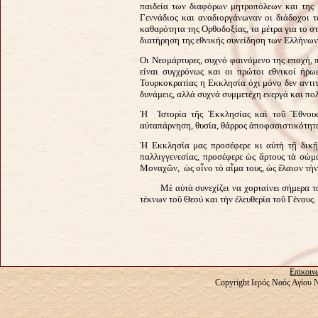
παιδεία των διαφόρων μητροπόλεων και της 
Γεννάδιος και αναδιοργάνωναν οι διάδοχοι το
καθαρότητα της Ορθοδοξίας, τα μέτρα για το 
διατήρηση της εθνικής συνείδηση των Ελλήνων
Οι Νεομάρτυρες, συχνό φαινόμενο της εποχή, π
είναι συγχρόνως και οι πρώτοι εθνικοί ήρωε
Τουρκοκρατίας η Εκκλησία όχι μόνο δεν αντιτί
δυνάμεις, αλλά συχνά συμμετέχη ενεργά και πολ
Ἡ Ἱστορία τῆς Ἐκκλησίας καὶ τοῦ Ἔθνους
αὐταπάρνηση, θυσία, θάρρος ἀποφασιστικότητα
Ἡ Εκκλησία μας προσέφερε κι αὐτὴ τῇ δικῇ
παλλιγγενεσίας, προσέφερε ὡς ἄρτους τὰ σώμ
Μοναχῶν, ὡς οἶνο τὸ αἷμα τους, ὡς ἔλαιον τὴν 
Μὲ αὐτὰ συνεχίζει να χορταίνει σήμερα τοὺς
τέκνων τοῦ Θεού και τὴν ἐλευθερία τοῦ Γένους.
Επικοιν
Copyright Ιερός Ναός Αγίου 