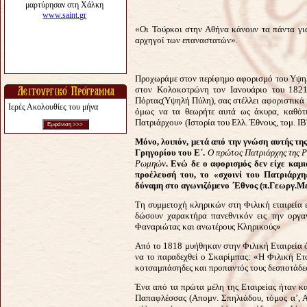
«Οι Τούρκοι στην Αθήνα κάνουν τα πάντα για
αρχηγοί των επαναστατών».
Προχωράμε στον περίφημο αφορισμό του Υψηλ
στον Κολοκοτρώνη τον Ιανουάριο του 1821
Πόρτας(Υψηλή Πύλη), σας στέλλει αφοριστικά 
Ιερές Ακολουθίες του μήνα
όμως να τα θεωρήτε αυτά ως άκυρα, καθότι
Πατριάρχου» (Ιστορία του Ελλ. Έθνους, τομ. ΙΒ'
Μόνο, λοιπόν, μετά από την γνώση αυτής της
Γρηγορίου του Ε΄.
Ο πρώτος Πατριάρχης της Ρ
Ρωμηών
.
Ενώ δε ο αφορισμός δεν είχε καμ
προέλευσή του, το «σχοινί του Πατριάρχη»
δύναμη στο αγωνιζόμενο ΄Εθνος
(π.Γεωργ.Με
Τη συμμετοχή κληρικών στη Φιλική εταιρεία 
δώσουν χαρακτήρα πανεθνικόν εις την οργα
Φαναριώτας και ανωτέρους Κληρικούς»
Από το 1818 μυήθηκαν στην Φιλική Εταιρεία ό
να το παραδεχθεί ο Σκαρίμπας: «Η Φιλική Ετα
κοτσαμπάσηδες και προπαντός τους δεσποτάδες» (
Ένα από τα πρώτα μέλη της Εταιρείας ήταν κ
Παπαφλέσσας (Απομν. Σπηλιάδου, τόμος α’, Α