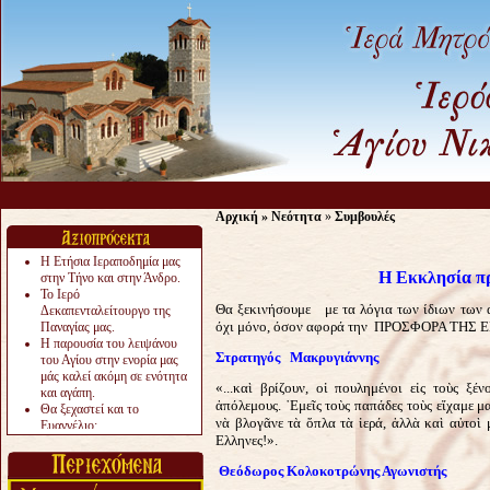
Αρχική
»
Νεότητα
»
Συμβουλές
Η Ετήσια Ιεραποδημία μας
Η Εκκλησία πρ
στην Τήνο και στην Άνδρο.
Το Ιερό
Θα ξεκινήσουμε με τα λόγια των ίδιων των 
Δεκαπενταλείτουργο της
όχι μόνο, όσον αφορά την ΠΡΟΣΦΟΡΑ ΤΗ
Παναγίας μας.
Η παρουσία του λειψάνου
Στρατηγός Μακρυγιάννης
του Αγίου στην ενορία μας
μάς καλεί ακόμη σε ενότητα
«...καὶ βρίζουν, οἱ πουλημένοι εἰς τοὺς ξέ
και αγάπη.
ἀπόλεμους. ᾽Εμεῖς τοὺς παπάδες τοὺς εἴχαμε μα
Θα ξεχαστεί και το
νὰ βλογᾶνε τὰ ὅπλα τὰ ἱερά, ἀλλὰ καὶ αὐτοὶ
Ευαγγέλιο;
Ελληνες!».
Το «αργότερα» γίνεται
«πολύ αργά».
Θεόδωρος Κολοκοτρώνης Αγωνιστής
Ζητείται....