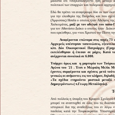
μάλιστα ότι «συγκαταλέγοντο ήδη μεταξύ α
πολιτικοί των επαρχιών και πολεμικοί αρχηγοί»
Εδώ θα πρέπει να αναφέρουμε δύο εκ των εκ
για την ελευθερία της Πατρίδος και που σχε
(Άμφισσας) Ησαΐα ο οποίος ήταν Αδελφός της
Χαλκομάτας,
μαζί με τον αδελφό του παπα-Γ
για τον Αθανάσιο Διάκο ο οποίος ήταν Διάκο
που ορκίσθηκε, για «του Χριστού την Πίστη την
Αναφέρονται επώνυμα στις πηγές 73 αρχι
Αρχιερείς υπέστησαν ταπεινώσεις, εξευτελισ
κλπ. Δύο Οικουμενικοί Πατριάρχες (Γρηγ
εκτελέσθησαν ή έπεσαν σε μάχες. Κατά τ
ανέρχονται συνολικά σε 6.000.
Υπάρχει όμως και η μαρτυρία των Τούρκω
Αγώνα του ΄21
. Έτσι ο Μώραλη Μελίκ Μπέ
έχοντες συμφέροντα και σχέσεις μετά τούτω
γενικώς οι ανήκοντες εις τον κλήρον, δηλαδή
«Τα σχέδια ετηρούντο μυστικά μεταξύ
Δημογερόντων
»( π.Γεωργ.Μεταλληνός).
Τ
Από πολλούς η ύπαρξη του Κρυφού Σχολειού θε
μπορεί να αναπτυχθεί σε όλες του τις διαστ
ιστορικοί δια της αναδείξεως του εν λόγω 
παιδείας κατά την Τουρκοκρατία. Υποστηρίζ