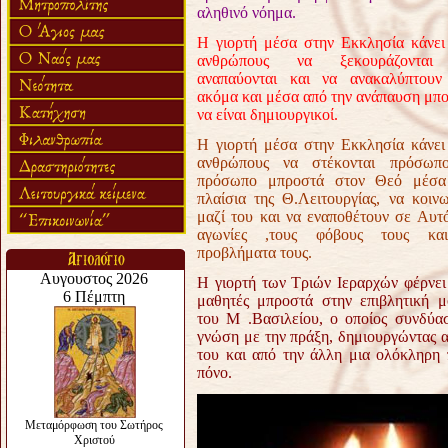
αληθινό νόημα.
Η γιορτή μέσα στην Εκκλησία κάνει
ανθρώπους να ξεκουράζονται
αναπαύονται και να ανακαλύπτουν
ακόμα και μέσα από την ανάπαυση μπ
να είναι δημιουργικοί.
Η γιορτή μέσα στην Εκκλησία κάνει
ανθρώπους να στέκονται πρόσωπ
πρόσωπο μπροστά στον Θεό μέσα
πλαίσια της Θ.Λειτουργίας, να κοιν
μαζί του και να εναποθέτουν σε Αυτό
αγωνίες ,τους φόβους τους κα
προβλήματα τους.
Η γιορτή των Τριών Ιεραρχών φέρνει
μαθητές μπροστά στην επιβλητική 
του Μ .Βασιλείου, ο οποίος συνδύα
γνώση με την πράξη, δημιουργώντας απ
του και από την άλλη μια ολόκληρη 
πόνο.