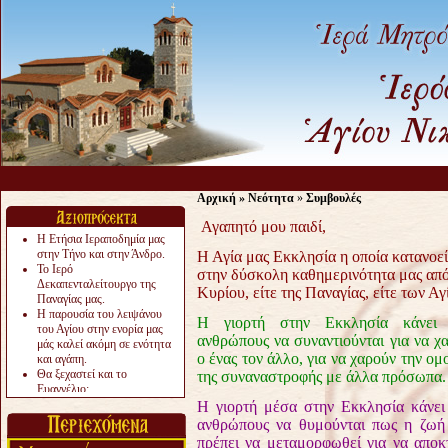
Αρχική
»
Νεότητα
»
Συμβουλές
Αγαπητό μου παιδί,
Η Ετήσια Ιεραποδημία μας
στην Τήνο και στην Άνδρο.
Η Αγία μας Εκκλησία η οποία κατανοεί
Το Ιερό
στην δύσκολη καθημερινότητα μας από
Δεκαπενταλείτουργο της
Κυρίου, είτε της Παναγίας, είτε των Αγ
Παναγίας μας.
Η παρουσία του λειψάνου
Η γιορτή στην Εκκλησία κάνει 
του Αγίου στην ενορία μας
ανθρώπους να συναντιούνται για να χ
μάς καλεί ακόμη σε ενότητα
ο ένας τον άλλο, για να χαρούν την ομ
και αγάπη.
Θα ξεχαστεί και το
της συναναστροφής με άλλα πρόσωπα.
Ευαγγέλιο;
Το «αργότερα» γίνεται
Η γιορτή μέσα στην Εκκλησία κάνει
«πολύ αργά».
ανθρώπους να θυμούνται πως η ζωή
Ζητείται....
πρέπει να μεταμορφωθεί για να αποκ