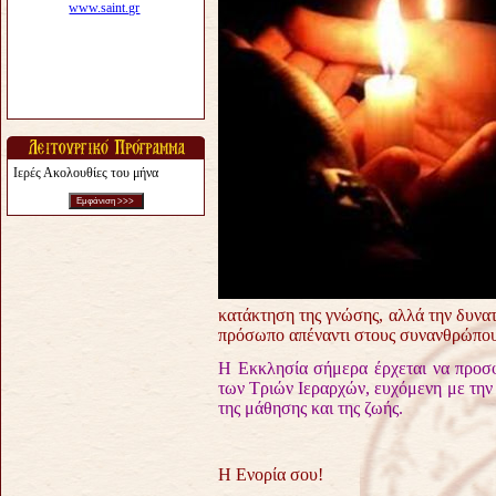
Ιερές Ακολουθίες του μήνα
κατάκτηση της γνώσης, αλλά την δυνατ
πρόσωπο απέναντι στους συνανθρώπους
Η Εκκλησία σήμερα έρχεται να προσφ
των Τριών Ιεραρχών, ευχόμενη με την 
της μάθησης και της ζωής.
Η Ενορία σου!