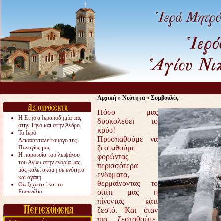
Αρχική
»
Νεότητα
»
Συμβουλές
Πόσο μας
Η Ετήσια Ιεραποδημία μας
δυσκολεύει το
στην Τήνο και στην Άνδρο.
κρύο!
Το Ιερό
Προσπαθούμε να
Δεκαπενταλείτουργο της
ζεσταθούμε
Παναγίας μας.
Η παρουσία του λειψάνου
φορώντας
του Αγίου στην ενορία μας
περισσότερα
μάς καλεί ακόμη σε ενότητα
ενδύματα,
και αγάπη.
θερμαίνοντας το
Θα ξεχαστεί και το
σπίτι μας ή
Ευαγγέλιο;
Το «αργότερα» γίνεται
πίνοντας κάτι
«πολύ αργά».
ζεστό. Και όταν
Ζητείται....
πια ζεσταθούμε,