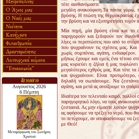
τότε αισθανόμαστε
μεγάλη ανακούφιση.Τα πάντα γύρω, τ
βρύσης. Η πτώση της θερμοκρασίας έχε
την βρύση και να εξυπηρετήσει τυχόν 
Μία πηγή, μία βρύση είναι και το 
παρηγορούν και ξεδιψούν τον συνάνθ
λίγες οι περιπτώσεις που από το στόμα 
που ψυχραίνουν τις σχέσεις μας. Και
χωρίς συμπόνια, αγάπη, ενδιαφέρον.
μήπως έχουμε και εμείς ένα τέτοιο στ
μας κυριεύει η ζήλια ή μας τυφλώνει
μεγαλύτερος εχθρός μας. Και τότε τα
και ψυχραίνουν. Είναι προτιμότερο,
δηλαδή να σωπάσουμε. Να ζεστάνου
αγάπη, και μετά ας ανοίξουμε το στόμ
Ιδιαίτερα τον τελευταίο καιρό, πολλο
παρηγορητικό λόγο, να τους ανακουφίσε
ζεστασιά. Ας μην είμαστε λοιπόν ψυχρ
ας αφήσουμε να τρέξει το νερό, που θ
το πετύχουμε, αν αποφασίσουμε να ζε
με Θεό!