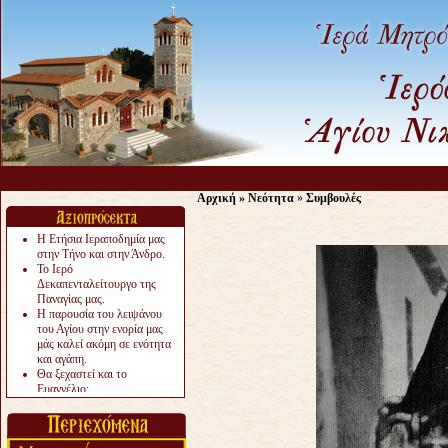
Αρχική
»
Νεότητα
»
Συμβουλές
Η Ετήσια Ιεραποδημία μας
στην Τήνο και στην Άνδρο.
Το Ιερό
Δεκαπενταλείτουργο της
Παναγίας μας.
Η παρουσία του λειψάνου
του Αγίου στην ενορία μας
μάς καλεί ακόμη σε ενότητα
και αγάπη.
Θα ξεχαστεί και το
Ευαγγέλιο;
Το «αργότερα» γίνεται
«πολύ αργά».
Ζητείται....