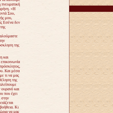
η πνευματική
ειρήνη. «Η
οντά Σου,
ής μου,
ίς Εσένα δεν
 της
καλούμαστε
την
όσκληση της
η και
 επικοινωνία
απρόσκλητος,
ου. Και μέσα
με τι να μας
θέληση της
ταλείπουμε
 ουρανό και
ου που έχει
ι στην
ειάζεται
 βοήθεια. Κι
χώρια να μας