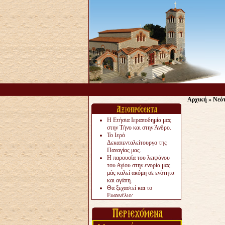
Αρχική
»
Νεό
Η Ετήσια Ιεραποδημία μας
στην Τήνο και στην Άνδρο.
Το Ιερό
Δεκαπενταλείτουργο της
Παναγίας μας.
Η παρουσία του λειψάνου
του Αγίου στην ενορία μας
μάς καλεί ακόμη σε ενότητα
και αγάπη.
Θα ξεχαστεί και το
Ευαγγέλιο;
Το «αργότερα» γίνεται
«πολύ αργά».
Ζητείται....