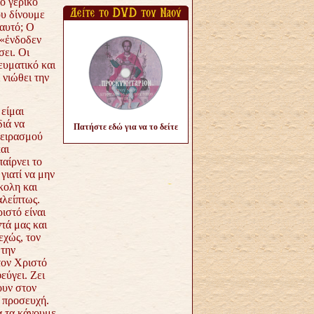
ο γέρικο
ου δίνουμε
 αυτό; Ο
 «ἐνδοδεν
σει. Οι
ευματικό και
 νιώθει την
είμαι
διά να
Πατήστε εδώ για να το δείτε
πειρασμού
αι
αίρνει το
γιατί να μην
κολη και
αλείπτως.
ιστό είναι
τά μας και
εχώς, τον
 την
τον Χριστό
εύγει. Ζει
ουν στον
η προσευχή.
α τα κάνουμε