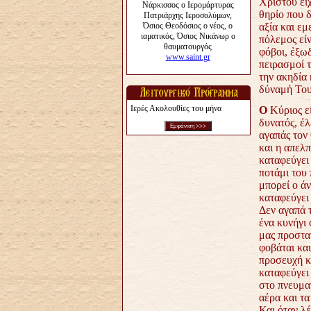
Χριστού εί
θηρίο που δ
αξία και εμ
πόλεμος είν
φόβοι, ἐξω
πειρασμοί τ
την ακηδία 
δύναμή Του
Ιερές Ακολουθίες του μήνα
Ο
Κύριος ε
δυνατός, έλ
αγαπάς τον
και η απελπ
καταφεύγει 
ποτάμι του 
μπορεί ο ά
καταφεύγει 
Δεν αγαπά τ
ένα κυνήγι 
μας προστατ
φοβάται και
προσευχή κ
καταφεύγει
στο πνευματ
αέρα και τα
Και όταν λ