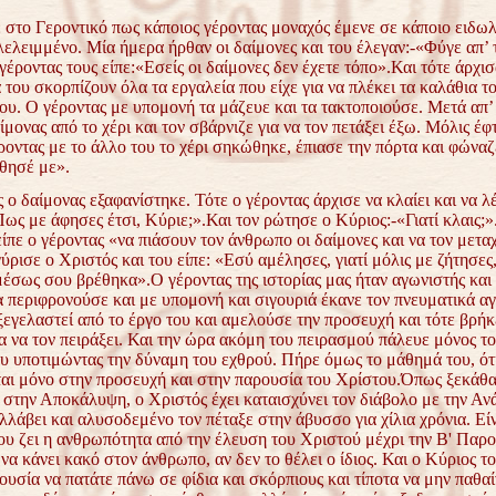
 στο Γεροντικό πως κάποιος γέροντας μοναχός έμενε σε κάποιο ειδω
ελειμμένο. Μία ήμερα ήρθαν οι δαίμονες και του έλεγαν:-«Φύγε απ’ 
γέροντας τους είπε:«Εσείς οι δαίμονες δεν έχετε τόπο».
Και τότε άρχισ
 του σκορπίζουν όλα τα εργαλεία που είχε για να πλέκει τα καλάθια το
ου. Ο γέροντας με υπομονή τα μάζευε και τα τακτοποιούσε. Μετά απ’
ίμονας από το χέρι και τον σβάρνιζε για να τον πετάξει έξω. Μόλις έφ
ροντας με το άλλο του το χέρι σηκώθηκε, έπιασε την πόρτα και φώναζ
θησέ με».
 ο δαίμονας εξαφανίστηκε. Τότε ο γέροντας άρχισε να κλαίει και να λέ
ως με άφησες έτσι, Κύριε;».Και τον ρώτησε ο Κύριος:-«Γιατί κλαις;».
ίπε ο γέροντας «να πιάσουν τον άνθρωπο οι δαίμονες και να τον μεταχ
γύρισε ο Χριστός και του είπε: «Εσύ αμέλησες, γιατί μόλις με ζήτησες
έσως σου βρέθηκα».Ο γέροντας της ιστορίας μας ήταν αγωνιστής και 
α περιφρονούσε και με υπομονή και σιγουριά έκανε τον πνευματικά α
εγελαστεί από το έργο του και αμελούσε την προσευχή και τότε βρήκ
α να τον πειράξει. Και την ώρα ακόμη του πειρασμού πάλευε μόνος το
ου υποτιμώντας την δύναμη του εχθρού. Πήρε όμως το μάθημά του, ότ
ται μόνο στην προσευχή και στην παρουσία του Χρίστου.Όπως ξεκάθ
 στην Αποκάλυψη, ο Χριστός έχει καταισχύνει τον διάβολο με την Αν
λλάβει και αλυσοδεμένο τον πέταξε στην άβυσσο για χίλια χρόνια. Είν
ου ζει η ανθρωπότητα από την έλευση του Χριστού μέχρι την Β' Παρο
να κάνει κακό στον άνθρωπο, αν δεν το θέλει ο ίδιος. Και ο Κύριος το 
ουσία να πατάτε πάνω σε φίδια και σκόρπιους και τίποτα να μην παθα