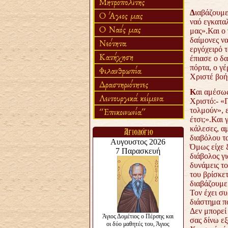
Δ
ιαβάζουμε
ναό εγκαταλ
μας».Και ο 
δαίμονες να
εργόχειρό τ
έπιασε ο δα
πόρτα, ο γέ
Χριστέ βοή
Κ
αι αμέσως
Χριστό:- «Π
τολμούν», ε
έτσι;».Και 
κάλεσες, αμ
διαβόλου τ
Όμως είχε ξ
διάβολος γι
δυνάμεις τ
του βρίσκε
διαβάζουμε
Τον έχει συ
διάστημα π
Δεν μπορεί 
σας δίνω εξ