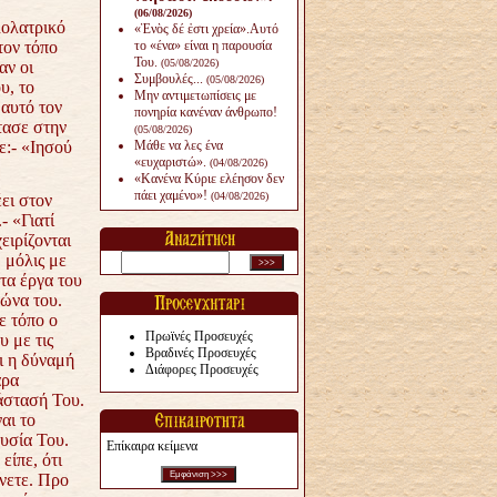
(06/08/2026)
λολατρικό
«Ἑνὸς δέ ἐστι χρεία».Αυτό
τον τόπο
το «ένα» είναι η παρουσία
Του.
(05/08/2026)
αν οι
Συμβουλές...
(05/08/2026)
υ, το
Μην αντιμετωπίσεις με
 αυτό τον
πονηρία κανέναν άνθρω­πο!
τασε στην
(05/08/2026)
ε:- «Ιησού
Μάθε να λες ένα
«ευχαριστώ».
(04/08/2026)
«Κανένα Κύριε ελέησον δεν
πάει χαμένο»!
(04/08/2026)
ει στον
- «Γιατί
ειρίζονται
, μόλις με
τα έργα του
γώνα του.
ε τόπο ο
Πρωϊνές Προσευχές
υ με τις
Βραδινές Προσευχές
ι η δύναμή
Διάφορες Προσευχές
αρα
άστασή Του.
αι το
υσία Του.
Επίκαιρα κείμενα
είπε, ότι
ίνετε. Προ