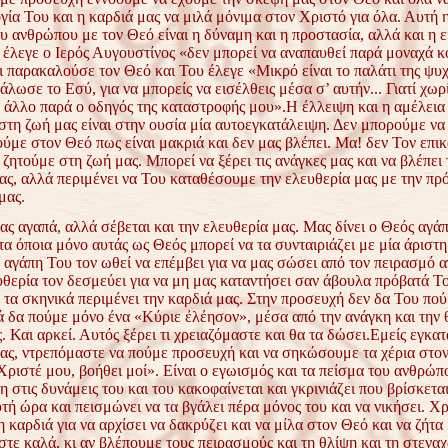
γία Του και η καρδιά μας να μιλά μόνιμα στον Χριστό για όλα. Αυτή 
υ ανθρώπου με τον Θεό είναι η δύναμη και η προστασία, αλλά και η 
 έλεγε ο Ιερός Αυγουστίνος «δεν μπορεί να αναπαυθεί παρά μοναχά κ
ι παρακαλούσε τον Θεό και Του έλεγε «Μικρό είναι το παλάτι της ψυχ
λωσε το Εσύ, για να μπορείς να εισέλθεις μέσα σ’ αυτήν... Γιατί χωρ
ε άλλο παρά ο οδηγός της καταστροφής μου».Η έλλειψη και η αμέλεια
στη ζωή μας είναι στην ουσία μία αυτοεγκατάλειψη. Δεν μπορούμε να
ύμε στον Θεό πως είναι μακριά και δεν μας βλέπει. Μα! δεν Τον επι
 ζητούμε στη ζωή μας. Μπορεί να ξέρει τις ανάγκες μας και να βλέπει 
ας, αλλά περιμένει να Του καταθέσουμε την ελευθερία μας με την πρ
μας.
ς αγαπά, αλλά σέβεται και την ελευθερία μας. Μας δίνει ο Θεός αγάπ
τα όποια μόνο αυτάς ως Θεός μπορεί να τα συνταιριάζει με μία άριστη
 αγάπη Του τον ωθεί να επέμβει για να μας σώσει από τον πειρασμό 
υθερία τον δεσμεύει για να μη μας καταντήσει σαν άβουλα πρόβατά Τ
 τα σκηνικά περιμένει την καρδιά μας. Στην προσευχή δεν δα Του πού
ά δα πούμε μόνο ένα «Κύριε ἐλέησον», μέσα από την ανάγκη και την 
. Και αρκεί. Αυτός ξέρει τι χρειαζόμαστε και θα τα δώσει.Εμείς εγκα
μας, ντρεπόμαστε να πούμε προσευχή και να σηκώσουμε τα χέρια στον
ριστέ μου, βοήθει μοί». Είναι ο εγωισμός και τα πείσμα του ανθρώπ
 στις δυνάμεις του και του κακοφαίνεται και γκρινιάζει που βρίσκετα
ή ώρα και πεισμώνει να τα βγάλει πέρα μόνος του και να νικήσει. Χρ
 καρδιά για να αρχίσει να δακρύζει και να μίλα στον Θεό και να ζήτα
στε καλά, κι αν βλέπουμε τους πειρασμούς και τη θλίψη και τη στενα