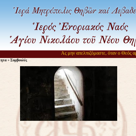
Ας μην απελπιζόμαστε, όταν ο Θεός αργεί 
τητα
»
Συμβουλές