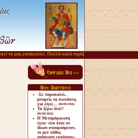
να μας εισακούσει. Πολλά καλά πηγάζουν, από την αργοπορία αυτή. Όσ
-Σε παρακαλώ..
μπορείς να σωπάσεις
για λίγο;...
(06/08/2026)
Τα ξέρω όλα!!
(06/08/2026)
Η Μεταμόρφωση
έγινε «ίνα όταν σε
ίδωσι σταυρούμενον,
το μεν πάθος
νοήσωσιν εκούσιον».