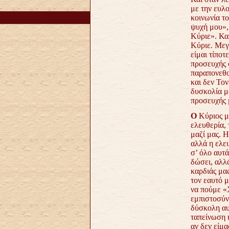
με την ευλο
κοινωνία το
ψυχή μου»,
Κύριε». Κα
Κύριε. Μεγά
είμαι τίποτ
προσευχής 
παραπονεθο
και δεν Τον
δυσκολία μ
προσευχής 
Ο
Κύριος μα
ελευθερία, 
μαζί μας. Η
αλλά η ελε
σ’ όλο αυτά
δώσει, αλλ
καρδιάς μας
τον εαυτό 
να πούμε «Χ
εμπιστοσύνη
δύσκολη αυτ
ταπείνωση η
αν δεν είμα