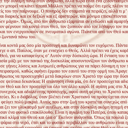
χε την δύναμη πάνω στον άνθρωπο, αλλά τώρα είναι ένα ξεδοντιασμέν
εν μπορεί να κάνει τίποτα.Μάλλον πρέπει να πούμε ότι εμείς πλέον τ
είς του την παίρνουμε. Ο πονηρός δεν σταματά να πειράζει, αλλά τι μ’
αι διαρκής και εκ δεξιών και εξ αριστερών, και μόνιμα επισκέπτονται
δεν μάχαι». Όμως, από τον άνθρωπο εξαρτάται αν ενδώσει και αμαρτή
ον φέρνουν πιο κοντά στον Θεό, τον ξυπνούν από τον λήθαργο τον πν
και τον ενεργοποιούν σε πνευματικό αγώνα. Πιάνεται από τον Θεό και
 ζωντανά πάνω του.
ίναι κοντά μας όσο μία προσευχή και δυναμώνει τον ευχόμενο. Πάντα 
εγε ο απ. Παύλος, όταν με ενισχύει ο Θεός. Αλλά πρέπει να έχεις καρ
 Θεό, για να καταφεύγεις σ’ Αυτόν στην δύσκολη ώρα. Η ένταση του 
ισία μάξι με τον πανικό της δυσκολίας αποσυντονίζουν τον άνθρωπο κ
σε γήινες λύσεις και λυτρωτές ανθρώπους για να πάρει δύναμη η τον π
πειρασμού, καθώς αφήνει έρμαιο τον εαυτό του στην ορμή του.Άραγε 
νθρωπος να προσευχηθεί μετά δακρύων στον Χριστό την ώρα την δύσ
σε ψεύτικα δεκανίκια; Η απάντηση είναι μία, ότι δεν προσεύχεται αδι
ον Θεό και δεν προσεύχεται όλο τον άλλο καιρό. Η αγάπη μας στο Χρ
συνεχούς και αδιάλειπτης προσευχής, αφού αυτή φέρνει το Χριστό κον
εύει. Κι ο διάβολος, όταν βλέπει έναν Χριστιανό να προσεύχεται συν
 φεύγει πολύ μακριά. Αυτός που στην ζωή του κρατιέται συνεχώς από
αι ζει τον γλυκασμό των αγγέλων, και στην δύσκολη ακόμη στιγμή σ
 σαν ένα φυσικό επακόλουθο. Είναι η αγκάλη του Πατέρα, όπου καταφ
ικό κλίμα του Θεού και όλα σ’ Εκείνον ανάγονται. Όπως τα πουλιά ζ
 ψάρια στο νερό, έτσι και το φυσικό περιβάλλον του ανθρώπου είναι 
έμε προσευχή εννοούμε να έχουμε την σκέψη μας στον Θεό και όλα ν