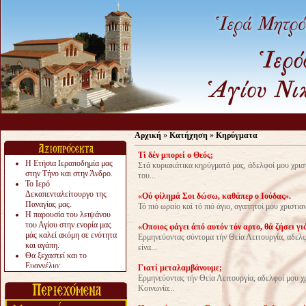
Αρχική
»
Κατήχηση
»
Κηρύγματα
Τί δέν μπορεί ο Θεός;
Η Ετήσια Ιεραποδημία μας
Στά κυριακάτικα κηρύγματά μας, άδελφοί μου χρισ
στην Τήνο και στην Άνδρο.
του...
Το Ιερό
Δεκαπενταλείτουργο της
«Ού φίλημά Σοι δώ­σω, καθάπερ ο Ιούδας».
Παναγίας μας.
Τό πιό ωραίο καί τό πιό άγιο, αγαπητοί μου χριστιαν
Η παρουσία του λειψάνου
του Αγίου στην ενορία μας
«Οποιος φάγει άπό αυτόν τόν αρτο, θά ζήσει γι
μάς καλεί ακόμη σε ενότητα
Ερμηνεύοντας σύντομα τήν Θεία Λειτουργία, αδελφο
και αγάπη.
είνα...
Θα ξεχαστεί και το
Ευαγγέλιο;
Γιατί μεταλαμβάνουμε;
Το «αργότερα» γίνεται
Ερμηνεύοντας τήν Θεία Λειτουργία, αδελφοί μου χρ
«πολύ αργά».
Κοινωνία...
Ζητείται....