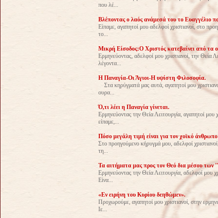
που λέ...
Βλέποντας ο λαός ανάμεσά του το Ευαγγέλιο που
Είπαμε, αγαπητοί μου αδελφοί χριστιανοί, στο προ
το...
Μικρή Είσοδος:Ο Χριστός κατεβαίνει από τα ο
Ερμηνεύοντας, αδελφοί μου χριστιανοί, την Θεία 
λέγοντα...
Η Παναγία-Οι Άγιοι-Η υψίστη Φιλοσοφία.
Στα κηρύγματά μας αυτά, αγαπητοί μου χριστιανοί
ουρα...
Ό,τι λέει η Παναγία γίνεται.
Ερμηνεύοντας την Θεία Λειτουργία, αγαπητοί μου χ
είπαμε,...
Πόσο μεγάλη τιμή είναι για τον χοϊκό άνθρωπο 
Στο προηγούμενο κήρυγμά μου, αδελφοί χριστιανοί,
τη...
Τα αιτήματα μας προς τον Θεό δια μέσου των ''
Ερμηνεύοντας την Θεία Λειτουργία, αδελφοί μου χρ
Είνα...
«Εν ειρήνη του Κυρίου δεηθώμεν».
Προχωρούμε, αγαπητοί μου χριστιανοί, στην ερμηνε
Ιε...