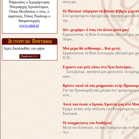
πίστη μα...
Oι Παπικοί τόλ­μησαν νά βάλουν βέβηλο χέρι σ
Στό προηγούμενο κήρυγμα μας, αγαπητοί μου αδελφο
της...
Δέν «χωράμε» ό ένας τόν άλλον μέσα μας!
Ερμηνεύοντας τή Θεία Λειτουργία, αδελφοί μου χρισ
Δώρα...
Ιερές Ακολουθίες του μήνα
Μιά μέρα θά πεθάνουμε... Καί μετά;
Ερμηνεύοντας τή Θεία Λειτουργία, αδελφοί μου χρι
Η Μ...
Ειμαστε και μείς πάνω στο Άγιο Δισκάριο....
Συνεχίζουμε, αγαπητοί μου χριστιανοί, τά κηρύγμ
εφευ...
Βρέστε παπά νά σάς μνημονεύει στήν Προσκομ
Γιά τήν Προσκομιδή σάς μίλησα στό προηγούμενο κή
τελε...
Αυτά που έκανε ο Ιησούς Χριστός μας στό Μυσ
Είχαμε φτάσει στήν απόλυση τών Κατηχουμένων, οι
Εκκλησιά...
Οι υποχρεώσεις του Αναδόχου!
Μετά τον Απόστολο, το άγιο Ευαγγέλιο και το θείο
Λει...