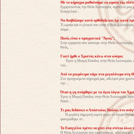
Με το κήρυγμα μαθαίνουμε τα ωραία της πίστη
Ερμηνεύοντας την Θεία Λειτουργία, αγαπητοί μου 
Ευαγγελικό...
Να διαβάζουμε κατά ορθόδοξο και όχι κατά πρ
Τι ωραία και τι γλυκιά που είναι η Θεία Λειτουργία
σώμα...
Ποιός είναι ο πραγματικά ''Άγιος'';
Στην ερμηνεία που κάνουμε στην Θεία Λειτουργία, 
Θεός, ...
Γιατί ήρθε ο Χριστός κάτω στον κόσμο;
Έγινε η Μικρή Είσοδος στην Θεία Λειτουργία, αγα
του...
Από τα μικρότερα πάμε στα μεγαλύτερα στη Θ
Στο προηγούμενο κήρυγμά μας, αδελφοί μου χριστια
την ...
Όταν η γη σπάρθηκε με τα άγια λόγια του Χριστ
Έγινε η Μικρή Είσοδος στην Θεία Λειτουργία, αγαπ
Ναού ...
Tι μας διδάσκει ο Απόστολος Παύλος στο ανά
Ἡ μεγάλη σημερινή ἑορτή φέρει τό ὄνομα Θεοφά
φανερώθηκε στ...
Το Ευαγγέλιο πρέπει να μπεί στα σπίτια όλων 
Η Θεία Λειτουργία που ερμηνεύουμε, αδελφοί μου χ