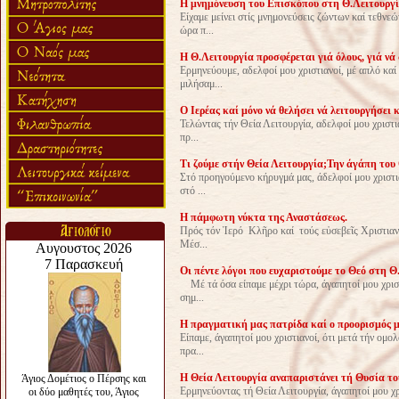
H μνημόνευση του Επισκόπου στη Θ.Λειτουργί
Είχαμε μείνει στίς μνημονεύσεις ζώντων καί τεθνε
ώρα π...
Η Θ.Λειτουργία προσφέρεται γιά όλους, γιά νά
Ερμηνεύουμε, αδελφοί μου χριστιανοί, μέ απλό καί
μιλήσαμ...
Ο Ιερέας καί μόνο νά θελήσει νά λειτουργήσει 
Τελώντας τήν Θεία Λειτουργία, αδελφοί μου χριστι
πρ...
Τι ζούμε στήν Θεία Λειτουργία;Την άγάπη του
Στό προηγούμενο κήρυγμά μας, άδελφοί μου χριστια
στό ...
H πάμφωτη νύκτα της Αναστάσεως.
Πρός τόν Ἱερό Κλῆρο καί τούς εὐσεβεῖς Χρ
Μέσ...
Οι πέντε λόγοι που ευχαριστούμε το Θεό στη Θ
Μέ τά όσα είπαμε μέχρι τώρα, άγαπητοί μου χριστ
σημ...
Η πραγματική μας πατρίδα καί ο προορισμός μ
Είπαμε, άγαπητοί μου χριστιανοί, ότι μετά τήν ομο
πρα...
Η Θεία Λειτουργία αναπαριστάνει τή Θυσία το
Ερμηνεύοντας τή Θεία Λειτουργία, άγαπητοί μου χ