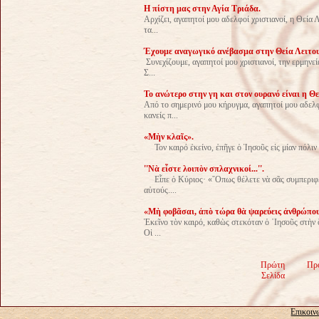
Η πίστη μας στην Αγία Τριάδα.
Αρχίζει, αγαπητοί μου αδελφοί χριστιανοί, η Θεία 
τα...
Έχουμε αναγωγικό ανέβασμα στην Θεία Λειτου
Συνεχίζουμε, αγαπητοί μου χριστιανοί, την ερμηνε
Σ...
Το ανώτερο στην γη και στον ουρανό είναι η Θε
Από το σημερινό μου κήρυγμα, αγαπητοί μου αδελφο
κανείς π...
«Μὴν κλαῖς».
Τον καιρό ἐκείνο, ἐπῆγε ὁ Ἰησοῦς εἰς μίαν πόλιν π
''Νὰ εἶστε λοιπὸν σπλαχνικοί...''.
Εἶπε ὁ Κύριος· «῞Οπως θέλετε νὰ σᾶς συμπεριφέρο
αὐτούς....
«Μὴ φοβᾶσαι, ἀπὸ τώρα θὰ ψαρεύεις ἀνθρώπου
Ἐκεῖνο τὸν καιρό, καθὼς στεκόταν ὁ ᾿Ιησοῦς στὴν 
Οἱ ...
Πρώτη
Πρ
Σελίδα
Επικοιν