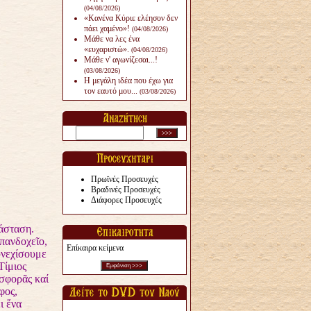
(04/08/2026)
«Κανένα Κύριε ελέησον δεν
πάει χαμένο»!
(04/08/2026)
Μάθε να λες ένα
«ευχαριστώ».
(04/08/2026)
Μάθε ν' αγωνίζεσαι...!
(03/08/2026)
Η μεγάλη ιδέα που έχω για
τον εαυτό μου...
(03/08/2026)
Πρωϊνές Προσευχές
Βραδινές Προσευχές
Διάφορες Προσευχές
άσταση.
πανδοχεῖο,
Επίκαιρα κείμενα
υνεχίσουμε
Τίμιος
σφορᾶς καί
φος,
ι ἕνα