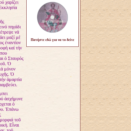
ού χαρίζει
 Ἐκκλησία
ῆς
εινό πηγάδι
πέτρεψε νά
άει μαζί μέ
Πατήστε εδώ για να το δείτε
ος ἐναντίον
οφή καί τήν
Ὅπου
αι ὁ Σταυρός
κοῦ. Ὁ
κά μόνον
υχῆς. Ὁ
τήν ἁμαρτία
ιαμβεύει.
μπει
πού ἀσχήμυνε
ρχεται ὁ
ου. Ἐπάνω
ς
ὀμορφιά τοῦ
ική. Εἶναι
ας, τοῦ