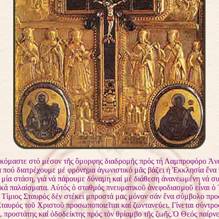
κόμαστε στό μέσον τῆς ὄμορφης διαδρομῆς πρός τή Λαμπροφόρο Ἀν
α πού διατρέχουμε μέ φρόνημα ἀγωνιστικό μᾶς βάζει ἡ Ἐκκλησία ἕνα 
 μία στάση, γιά νά πάρουμε δύναμη καί μέ διάθεση ἀνανεωμένη νά σ
ικά παλαίσματα. Αὐτός ὁ σταθμός πνευματικοῦ ἀνεφοδιασμοῦ εἶναι ὁ 
 Τίμιος Σταυρός δέν στέκει μπροστά μας μόνον σάν ἕνα σύμβολο προ
ταυρός τοῦ Χριστοῦ προσωποποιεῖται καί ζωντανεύει. Γίνεται σύντρο
 προστάτης καί ὁδοδείκτης πρός τόν θρίαμβο τῆς ζωῆς.Ὁ Θεός παίρνε