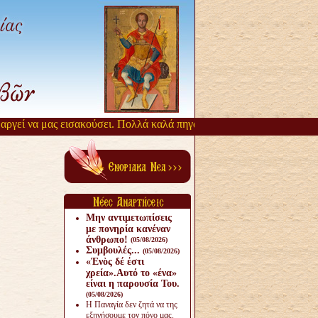
εί να μας εισακούσει. Πολλά καλά πηγάζουν, από την αργοπορία αυτή.
Μην αντιμετωπίσεις
με πονηρία κανέναν
άνθρω­πο!
(05/08/2026)
Συμβουλές...
(05/08/2026)
«Ἑνὸς δέ ἐστι
χρεία».Αυτό το «ένα»
είναι η παρουσία Του.
(05/08/2026)
Η Παναγία δεν ζητά να της
εξηγήσουμε τον πόνο μας.