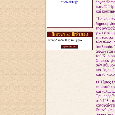
ἐργαλεῖο πο
ζωή. Ὁ Τίμι
καί καύχημ
Ἡ οἰκουμέν
δημιουργία
τῆς ἀγνωσί
γίνει ὁ κο
τήν ἀπογοη
Ιερές Ακολουθίες του μήνα
τῶν πλασμά
ἀπελπισία. 
ἁπλώνεται 
τοῦ Κυρίου,
Σταυρός γίν
σάν σύμβολ
πιστός, πού
καί τό κακό
Ὁ Τίμιος Στ
περισσότερ
καί ταλαιπ
Τριμερής Σ
στό ξύλο τ
καταφαίνετ
Θεανθρώπου
οὐσιαστική.