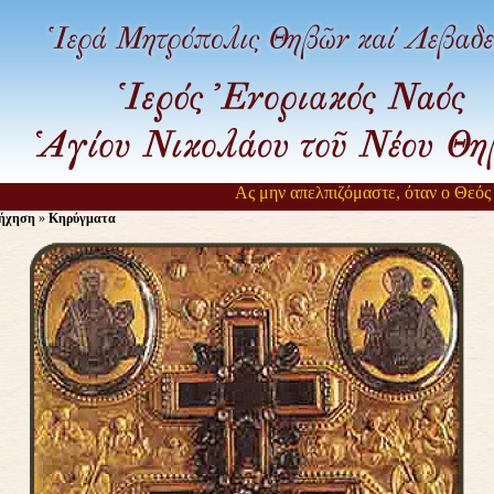
Ας μην απελπιζόμαστε, όταν ο Θεός αργ
ήχηση
»
Κηρύγματα