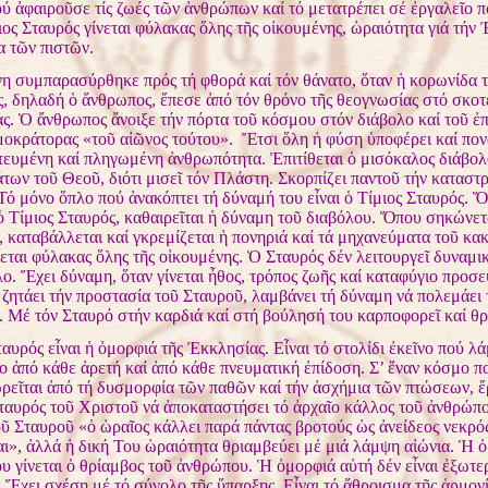
ύ ἀφαιροῦσε τίς ζωές τῶν ἀνθρώπων καί τό μετατρέπει σέ ἐργαλεῖο π
ος Σταυρός γίνεται φύλακας ὅλης τῆς οἰκουμένης, ὡραιότητα γιά τήν
α τῶν πιστῶν.
η συμπαρασύρθηκε πρός τή φθορά καί τόν θάνατο, ὅταν ἡ κορωνίδα τ
ς, δηλαδή ὁ ἄνθρωπος, ἔπεσε ἀπό τόν θρόνο τῆς θεογνωσίας στό σκοτ
ας. Ὁ ἄνθρωπος ἄνοιξε τήν πόρτα τοῦ κόσμου στόν διάβολο καί τοῦ ἐ
σμοκράτορας «τοῦ αἰῶνος τούτου». Ἔτσι ὅλη ἡ φύση ὑποφέρει καί πον
τευμένη καί πληγωμένη ἀνθρωπότητα. Ἐπιτίθεται ὁ μισόκαλος διάβολ
των τοῦ Θεοῦ, διότι μισεῖ τόν Πλάστη. Σκορπίζει παντοῦ τήν καταστρ
Τό μόνο ὅπλο πού ἀνακόπτει τή δύναμή του εἶναι ὁ Τίμιος Σταυρός. 
ὁ Τίμιος Σταυρός, καθαιρεῖται ἡ δύναμη τοῦ διαβόλου. Ὅπου σηκώνετ
 καταβάλλεται καί γκρεμίζεται ἡ πονηριά καί τά μηχανεύματα τοῦ κα
εται φύλακας ὅλης τῆς οἰκουμένης. Ὁ Σταυρός δέν λειτουργεῖ δυναμι
ο. Ἔχει δύναμη, ὅταν γίνεται ἦθος, τρόπος ζωῆς καί καταφύγιο προσε
 ζητάει τήν προστασία τοῦ Σταυροῦ, λαμβάνει τή δύναμη νά πολεμάει 
. Μέ τόν Σταυρό στήν καρδιά καί στή βούλησή του καρποφορεῖ καί θρ
αυρός εἶναι ἡ ὀμορφιά τῆς Ἐκκλησίας. Εἶναι τό στολίδι ἐκεῖνο πού λά
ο ἀπό κάθε ἀρετή καί ἀπό κάθε πνευματική ἐπίδοση. Σ’ ἕναν κόσμο 
ωρεῖται ἀπό τή δυσμορφία τῶν παθῶν καί τήν ἀσχήμια τῶν πτώσεων, ἔ
ταυρός τοῦ Χριστοῦ νά ἀποκαταστήσει τό ἀρχαῖο κάλλος τοῦ ἀνθρώπ
οῦ Σταυροῦ «ὁ ὡραῖος κάλλει παρά πάντας βροτούς ὡς ἀνείδεος νεκρό
αι», ἀλλά ἡ δική Του ὡραιότητα θριαμβεύει μέ μιά λάμψη αἰώνια. Ἡ 
 γίνεται ὁ θρίαμβος τοῦ ἀνθρώπου. Ἡ ὀμορφιά αὐτή δέν εἶναι ἐξωτερ
 Ἔχει σχέση μέ τό σύνολο τῆς ὕπαρξης. Εἶναι τό ἄθροισμα τῆς ἁρμονί