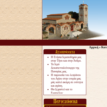
Αρχική
»
Κατ
Η Ετήσια Ιεραποδημία μας
στην Τήνο και στην Άνδρο.
Το Ιερό
Δεκαπενταλείτουργο της
Παναγίας μας.
Η παρουσία του λειψάνου
του Αγίου στην ενορία μας
μάς καλεί ακόμη σε ενότητα
και αγάπη.
Θα ξεχαστεί και το
Ευαγγέλιο;
Το «αργότερα» γίνεται
«πολύ αργά».
Ζητείται....