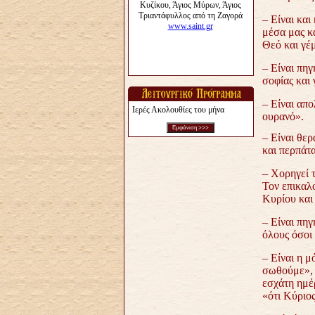
– Είναι και
μέσα μας κα
Θεό και γέ
– Είναι πηγ
σοφίας και 
– Είναι απο
Ιερές Ακολουθίες του μήνα
ουρανό».
– Είναι θε
και περπάτα
– Χορηγεί τ
Τον επικαλο
Κυρίου και 
– Είναι πηγ
όλους όσοι 
– Είναι η μ
σωθούμε», κ
εσχάτη ημέ
«ότι Κύριος