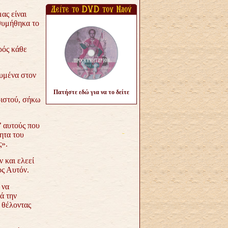
ας είναι
«θυμήθηκα το
ρός κάθε
λυμένα στον
Πατήστε εδώ για να το δείτε
ριστού, σήκω
’ αυτούς που
ητα του
ς».
ν και ελεεί
ος Αυτόν.
 να
ά την
 θέλοντας