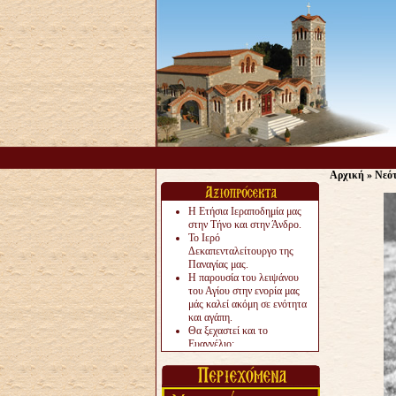
Αρχική
»
Νεό
Η Ετήσια Ιεραποδημία μας
στην Τήνο και στην Άνδρο.
Το Ιερό
Δεκαπενταλείτουργο της
Παναγίας μας.
Η παρουσία του λειψάνου
του Αγίου στην ενορία μας
μάς καλεί ακόμη σε ενότητα
και αγάπη.
Θα ξεχαστεί και το
Ευαγγέλιο;
Το «αργότερα» γίνεται
«πολύ αργά».
Ζητείται....