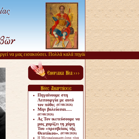
ί να μας εισακούσει. Πολλά καλά πηγάζουν, από την αργοπορία αυτή. 
Πηγαίνουμε στη
Λειτουργία με αυτό
τον πόθο;
(07/08/2026)
Μην βολεύεσαι.....
(07/08/2026)
Ας Τον ικετεύσουμε να
μας χαρίζει τη χάρη
Του «πρεσβείαις τῆς
Θεοτόκου».
(07/08/2026)
Η Μεταμόρφωση έγινε «ίνα