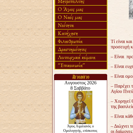
Τί είναι κα
προσευχή κ
– Είναι προ
– Είναι ευχ
– Είναι ομο
– Παρέχει τ
Αγίου Πνεύ
– Χορηγεί θ
της βασιλε
– Είναι κάθ
– Διώχνει τ
οι δαίμονες