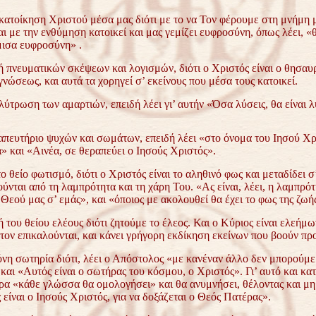
 κατοίκηση Χριστού μέσα μας διότι με το να Τον φέρουμε στη μνήμη μ
ι με την ενθύμηση κατοικεί και μας γεμίζει ευφροσύνη, όπως λέει, 
μισα ευφροσύνη» .
ή πνευματικών σκέψεων και λογισμών, διότι ο Χριστός είναι ο θησαυ
γνώσεως, και αυτά τα χορηγεί σ’ εκείνους που μέσα τους κατοικεί.
λύτρωση των αμαρτιών, επειδή λέει γι’ αυτήν «Όσα λύσεις, θα είναι 
ραπευτήριο ψυχών και σωμάτων, επειδή λέει «στο όνομα του Ιησού Χ
» και «Αινέα, σε θεραπεύει ο Ιησούς Χριστός».
ο θείο φωτισμό, διότι ο Χριστός είναι το αληθινό φως και μεταδίδει σ
ύνται από τη λαμπρότητα και τη χάρη Του. «Ας είναι, λέει, η λαμπρότ
Θεού μας σ’ εμάς», και «όποιος με ακολουθεί θα έχει το φως της ζωή
ή του θείου ελέους διότι ζητούμε το έλεος. Και ο Κύριος είναι ελεήμω
τον επικαλούνται, και κάνει γρήγορη εκδίκηση εκείνων που βοούν πρ
όνη σωτηρία διότι, λέει ο Απόστολος «με κανέναν άλλο δεν μπορούμε
αι «Αυτός είναι ο σωτήρας του κόσμου, ο Χριστός». Γι’ αυτό και κατ
ρα «κάθε γλώσσα θα ομολογήσει» και θα ανυμνήσει, θέλοντας και μη
 είναι ο Ιησούς Χριστός, για να δοξάζεται ο Θεός Πατέρας».