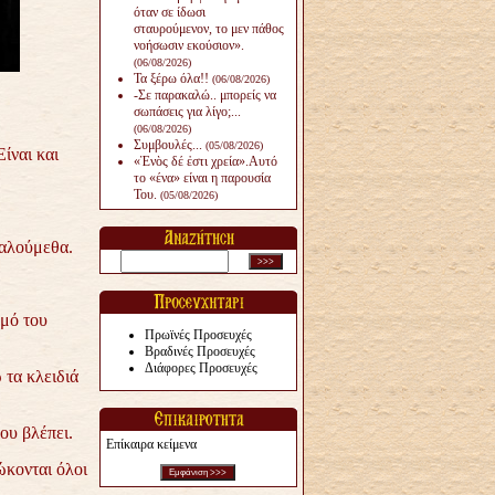
όταν σε ίδωσι
σταυρούμενον, το μεν πάθος
νοήσωσιν εκούσιον».
(06/08/2026)
Τα ξέρω όλα!!
(06/08/2026)
-Σε παρακαλώ.. μπορείς να
σωπάσεις για λίγο;...
(06/08/2026)
Συμβουλές...
(05/08/2026)
Είναι και
«Ἑνὸς δέ ἐστι χρεία».Αυτό
το «ένα» είναι η παρουσία
Του.
(05/08/2026)
καλούμεθα.
σμό του
Πρωϊνές Προσευχές
Βραδινές Προσευχές
Διάφορες Προσευχές
 τα κλειδιά
ου βλέπει.
Επίκαιρα κείμενα
ώκονται όλοι