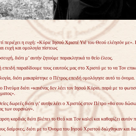
ι τί περιέχει η ευχή: «Κύριε Ιησού Χριστέ Υιέ του Θεού ελέησόν με». 
αι ευχή και ομολογία πίστεως
σευχή, διότι μ’ αυτήν ζητούμε παρακλητικά το θείο έλεος.
ή επειδή παραδίδουμε τους εαυτούς μας στο Χριστό με το να Τον επι
λογία, διότι μακαρίστηκε ο Πέτρος επειδή ομολόγησε αυτό το όνομα.
ο Πνεύμα διότι «κανένας δεν λέει τον Ιησού Κύριο, παρά με το φωτι
ματος».
είες δωρεές διότι γι’ αυτήν λέει ο Χριστός στον Πέτρο «θα σου δώσω
ίας των ουρανών».
αρση καρδιάς διότι βλέπει το Θεό και Τον καλεί και καθαρίζει αυτόν π
ους δαίμονες, διότι με το Όνομα του Ιησού Χριστού διώχθηκαν και δι
.