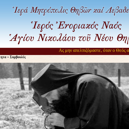
Ας μην απελπιζόμαστε, όταν ο Θεός αργε
τητα
»
Συμβουλές