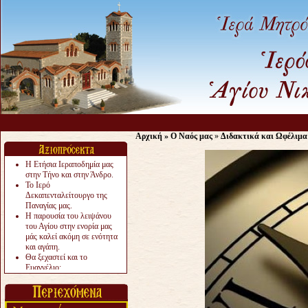
Αρχική
»
Ο Ναός μας
»
Διδακτικά και Ωφέλιμα
Η Ετήσια Ιεραποδημία μας
στην Τήνο και στην Άνδρο.
Το Ιερό
Δεκαπενταλείτουργο της
Παναγίας μας.
Η παρουσία του λειψάνου
του Αγίου στην ενορία μας
μάς καλεί ακόμη σε ενότητα
και αγάπη.
Θα ξεχαστεί και το
Ευαγγέλιο;
Το «αργότερα» γίνεται
«πολύ αργά».
Ζητείται....