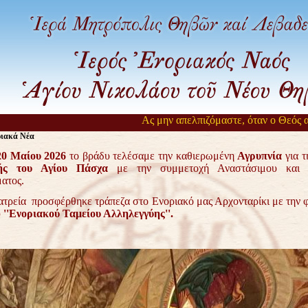
Ας μην απελπιζόμαστε, όταν ο Θεός αργεί να
ριακά Νέα
20 Μαίου 2026
το βράδυ τελέσαμε την καθιερωμένη
Αγρυπνία
για 
ής του Αγίου Πάσχα
με την συμμετοχή Αναστάσιμου και 
ατος.
ατρεία προσφέρθηκε τράπεζα στο Ενοριακό μας Αρχονταρίκι με την 
υ
''Ενοριακού Ταμείου Αλληλεγγύης''.