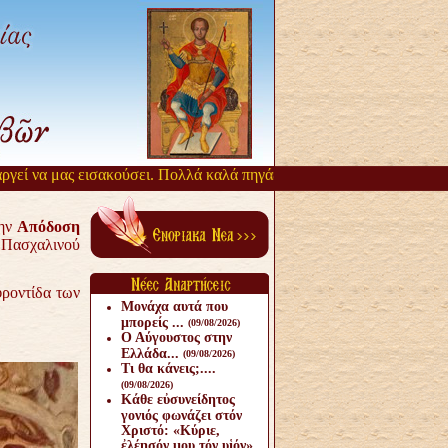
 μας εισακούσει. Πολλά καλά πηγάζουν, από την αργοπορία αυτή. Όσι
την
Απόδοση
Πασχαλινού
φροντίδα των
Μονάχα αυτά που
μπορείς ...
(09/08/2026)
Ο Αύγουστος στην
Ελλάδα...
(09/08/2026)
Τι θα κάνεις;....
(09/08/2026)
Κάθε εὐσυνείδητος
γονιός φωνάζει στόν
Χριστό: «Κύριε,
ἐλέησόν μου τόν υἱόν».