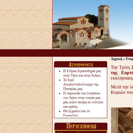
Αρχική
»
Ενο
Την Τρίτη
Η Ετήσια Ιεραποδημία μας
της Εορτ
στην Τήνο και στην Άνδρο.
εκκλησιασμ
Το Ιερό
Δεκαπενταλείτουργο της
Μετά την λ
Παναγίας μας.
Κυριών το
Η παρουσία του λειψάνου
του Αγίου στην ενορία μας
μάς καλεί ακόμη σε ενότητα
και αγάπη.
Θα ξεχαστεί και το
Ευαγγέλιο;
Το «αργότερα» γίνεται
«πολύ αργά».
Ζητείται....