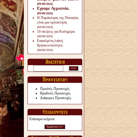
(09/08/2026)
Εχουμε Αγρυπνία.
(09/08/2026)
Η Παράκληση της Παναγίας
είναι μια πρόσκληση.
(08/08/2026)
10 σκέψεις για Καλημέρα.
(08/08/2026)
Εσφαλμένη λαϊκή
θρησκευτικότητα.
(08/08/2026)
Πρωϊνές Προσευχές
Βραδινές Προσευχές
Διάφορες Προσευχές
Επίκαιρα κείμενα