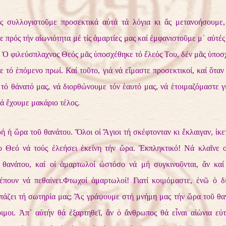
ς συλλογιστοῦμε προσεκτικά αὐτά τά λόγια κι ἄς μετανοήσουμε,
 πρός τήν αἰωνιότητα μέ τίς ἁμαρτίες μας καί ἐμφανιστοῦμε μ᾿ αὐτές 
. Ὁ φιλεύσπλαχνος Θεός μᾶς ὑποσχέθηκε τό ἔλεός Του, δέν μᾶς ὑπο
ε τό ἑπόμενο πρωί. Καί τοῦτο, γιά νά εἴμαστε προσεκτικοί, καί ὅταν
τό θάνατό μας, νά διορθώνουμε τόν ἑαυτό μας, νά ἑτοιμαζόμαστε γ
ά ἔχουμε μακάριο τέλος.
ή ἡ ὥρα τοῦ θανάτου. Ὅλοι οἱ Ἅγιοι τή σκέφτονταν κι ἔκλαιγαν, ἱκε
 Θεό νά τούς ἐλεήσει ἐκείνη τήν ὥρα. Ἐκπληκτικό! Νά κλαῖνε ο
θανάτου, καί οἱ ἁμαρτωλοί ὡστόσο νά μή συγκινοῦνται, ἄν καί
έπουν νά πεθαίνει.Φτωχοί ἁμαρτωλοί! Γιατί κοιμόμαστε, ἐνῶ ὁ δ
πάζει τή σωτηρία μας; Ἄς γράψουμε στή μνήμη μας τήν ὥρα τοῦ θα
οιμοι. Ἀπ᾿ αὐτήν θά ἐξαρτηθεῖ, ἄν ὁ ἄνθρωπος θά εἶναι αἰώνια εὐ