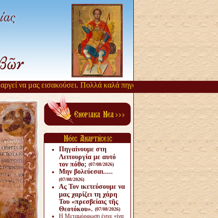
ί να μας εισακούσει. Πολλά καλά πηγάζουν, από την αργοπορία αυτή. 
Πηγαίνουμε στη
Λειτουργία με αυτό
τον πόθο;
(07/08/2026)
Μην βολεύεσαι.....
(07/08/2026)
Ας Τον ικετεύσουμε να
μας χαρίζει τη χάρη
Του «πρεσβείαις τῆς
Θεοτόκου».
(07/08/2026)
Η Μεταμόρφωση έγινε «ίνα