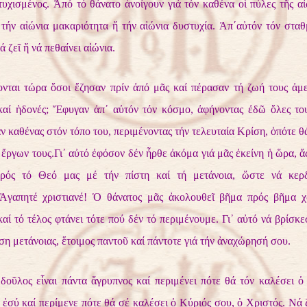
τυχισμένος. Ἀπό τό θάνατο ἀνοίγουν γιά τόν καθένα οἱ πύλες τῆς αἰ
 τήν αἰώνια μακαριότητα ἤ τήν αἰώνια δυστυχία. Ἀπ΄αὐτόν τόν σταθ
 ζεῖ ἤ νά πεθαίνει αἰώνια.
νται τώρα ὅσοι ἔζησαν πρίν ἀπό μᾶς καί πέρασαν τή ζωή τους ἀμε
καί ἡδονές; Ἔφυγαν ἀπ᾿ αὐτόν τόν κόσμο, ἀφήνοντας ἐδῶ ὅλες του
 καθένας στόν τόπο του, περιμένοντας τήν τελευταία Κρίση, ὁπότε θ
 ἔργων τους.Γι᾿ αὐτό ἐφόσον δέν ἦρθε ἀκόμα γιά μᾶς ἐκείνη ἡ ὥρα, 
ρός τό Θεό μας μέ τήν πίστη καί τή μετάνοια, ὥστε νά κερ
.Ἀγαπητέ χριστιανέ! Ὁ θάνατος μᾶς ἀκολουθεῖ βῆμα πρός βῆμα χ
αί τό τέλος φτάνει τότε πού δέν τό περιμένουμε. Γι᾿ αὐτό νά βρίσκε
η μετάνοιας, ἕτοιμος παντοῦ καί πάντοτε γιά τήν ἀναχώρησή σου.
δοῦλος εἶναι πάντα ἄγρυπνος καί περιμένει πότε θά τόν καλέσει ὁ
 ἐσύ καί περίμενε πότε θά σέ καλέσει ὁ Κύριός σου, ὁ Χριστός. Νά 