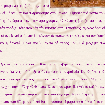
ρο μικραίνει ἡ ζωή μας, τόσο
ν οἱ μέρες μας και πλησιάζουμε στό θάνατο. Εἴμαστε πιό κοντά το
 αὐτή τήν ὥρα ἀπ᾿ ὅ,τι τήν προηγούμενη.Ὁ θάνατος βαδίζει ἀόρατος 
τόν ἁρπάζει τότε πού δέν τόν ὑποπτεύεται. Ἐντούτοις, σχεδόν ὅλοι ο
 οἱ ὑγιεῖς καί οἱ δυνατοί – κάνουν τίς ἀκόλουθες σκέψεις γιά τόν ἑυατό
κόμη ἀρκετά. Εἶναι πολύ μακριά τό τέλος μου. Θά μαζέψω πλ
ι.
ξαφνικά ἐναντίον τους ὁ θάνατος καί σβήνουν τά ὄνειρα καί οἱ ἐπ
ήγορα ἐκεῖνος πού ἔταξε στόν ἑαυτό του μακροζωία. Καί ἀφήνει τ᾿ ἀ
υ στόν κόσμο ἐκεῖνος πού ἤθελε νά συγκεντρώνει πλούτη. Ἄγνωστο
λος, χριστιανοί. Ὁ φιλάνθρωπος Θεός, πού φροντίζει γιά τό καλό μας,
νά εἴμαστε πάντα ἕτοιμοι καί νά καταφεύγουμε στήν εἰλικρινή μετάνοι
θρωπος ἀπό δῶ, μ᾿ αὐτό καί θά παρουσιαστεῖ μπροστά στό κριτήριο το