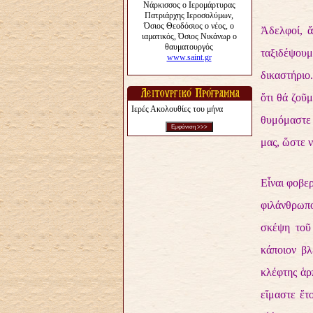
Ἀδελφοί, ἄ
ταξιδέψουμε
δικαστήριο
ὅτι θά ζοῦμ
Ιερές Ακολουθίες του μήνα
θυμόμαστε 
μας, ὥστε ν
Εἶναι φοβερ
φιλάνθρωπο
σκέψη τοῦ 
κάποιον βλ
κλέφτης ἁρ
εἴμαστε ἕτ