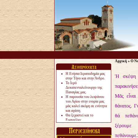
Αρχική
»
Ο Να
Η Ετήσια Ιεραποδημία μας
Ἡ σκέψη τ
στην Τήνο και στην Άνδρο.
Το Ιερό
παρακινήσ
Δεκαπενταλείτουργο της
Παναγίας μας.
Μᾶς εἶναι
Η παρουσία του λειψάνου
του Αγίου στην ενορία μας
θάνατος. Γ
μάς καλεί ακόμη σε ενότητα
και αγάπη.
Θα ξεχαστεί και το
θά πεθάν
Ευαγγέλιο;
Το «αργότερα» γίνεται
ξέρουμε
«πολύ αργά».
Ζητείται....
πεθάνουμε