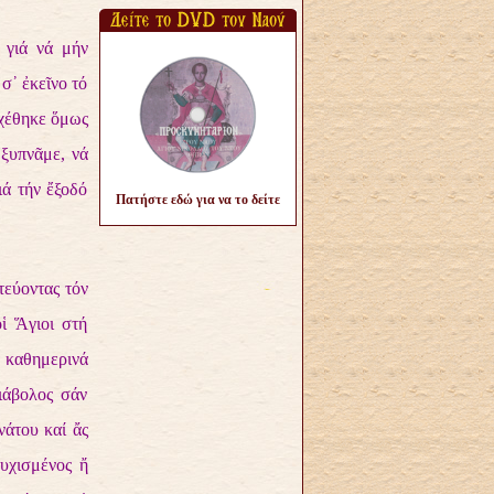
 γιά νά μήν
σ᾿ ἐκεῖνο τό
σχέθηκε ὅμως
 ξυπνᾶμε, νά
ιά τήν ἔξοδό
Πατήστε εδώ για να το δείτε
τεύοντας τόν
ἱ Ἅγιοι στή
 καθημερινά
ιάβολος σάν
νάτου καί ἄς
τυχισμένος ἤ