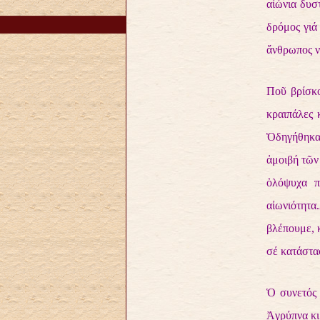
αἰώνια δυσ
δρόμος γιά
ἄνθρωπος νά
Ποῦ βρίσκο
κραιπάλες 
Ὁδηγήθηκαν
ἀμοιβή τῶν
ὁλόψυχα π
αἰωνιότητα
βλέπουμε, κ
σέ κατάστασ
Ὁ συνετός 
Ἀγρύπνα κι