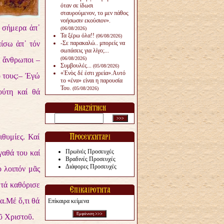
όταν σε ίδωσι
σταυρούμενον, το μεν πάθος
νοήσωσιν εκούσιον».
υ σήμερα ἀπ᾿
(06/08/2026)
Τα ξέρω όλα!!
(06/08/2026)
πίσω ἀπ᾿ τόν
-Σε παρακαλώ.. μπορείς να
σωπάσεις για λίγο;...
ἱ ἄνθρωποι –
(06/08/2026)
Συμβουλές...
(05/08/2026)
«Ἑνὸς δέ ἐστι χρεία».Αυτό
 τους:
– Ἐγώ
το «ένα» είναι η παρουσία
Του.
(05/08/2026)
ούτη καί θά
ιθυμίες. Καί
Πρωϊνές Προσευχές
γαθά του καί
Βραδινές Προσευχές
Διάφορες Προσευχές
 λοιπόν μᾶς
 τά καθόρισε
α.Μέ ὅ,τι θά
Επίκαιρα κείμενα
ῦ Χριστοῦ.