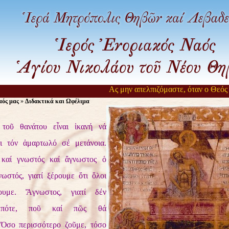
Ας μην απελπιζόμαστε, όταν ο Θεός αργε
ός μας
»
Διδακτικά και Ωφέλιμα
οῦ θανάτου εἶναι ἱκανή νά
ει τόν ἁμαρτωλό σέ μετάνοια.
 καί γνωστός καί ἄγνωστος ὁ
νωστός, γιατί ξέρουμε ὅτι ὅλοι
ουμε. Ἄγνωστος, γιατί δέν
 πότε, ποῦ καί πῶς θά
.Ὅσο περισσότερο ζοῦμε, τόσο