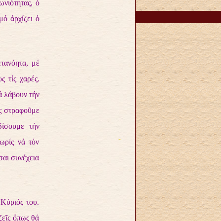
ωνιότητας, ὁ
μό ἀρχίζει ὁ
τανόητα, μέ
ς τίς χαρές.
ά λάβουν τήν
ἄς στραφοῦμε
δίσουμε τήν
ωρίς νά τόν
σαι συνέχεια
 Κύριός του.
ζεῖς ὅπως θά