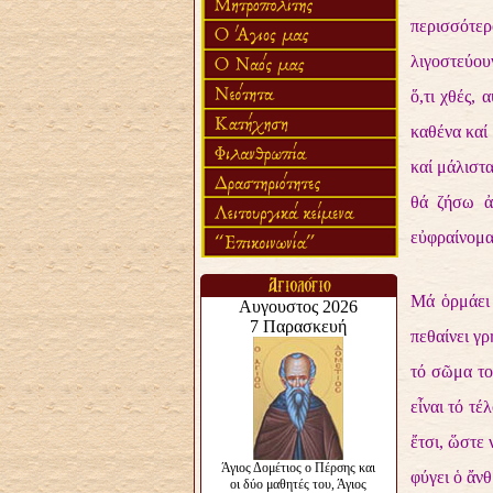
περισσότε
λιγοστεύου
ὅ,τι χθές,
καθένα καί 
καί μάλιστα
θά ζήσω ἀ
εὐφραίνομα
Μά ὁρμάει 
πεθαίνει γρ
τό σῶμα το
εἶναι τό τέ
ἔτσι, ὥστε 
φύγει ὁ ἄν