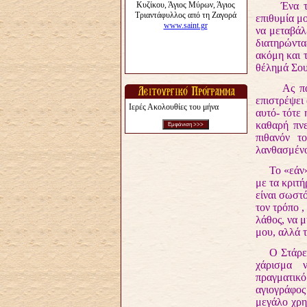
Ένα τέτοι
επιθυμία μο
να μεταβάλ
διατηρώντα
ακόμη και 
θέλημά Σου 
Ας πάρουμ
επιστρέψει 
Ιερές Ακολουθίες του μήνα
αυτό- τότε
καθαρή πνε
πιθανόν τ
λανθασμένο
Το «εάν
με τα κριτή
είναι σωστό
τον τρόπο 
λάθος, να μ
μου, αλλά 
Ο Στάρετς 
χάρισμα 
πραγματικ
αγιογράφο
μεγάλο χρη