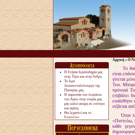
Αρχική
»
Ο Να
Το θαύμα 
Η Ετήσια Ιεραποδημία μας
είναι επάν
στην Τήνο και στην Άνδρο.
γίνεται μόν
Το Ιερό
Του. Μπορε
Δεκαπενταλείτουργο της
πρόνοιά Το
Παναγίας μας.
Η παρουσία του λειψάνου
επιβάλει δ
του Αγίου στην ενορία μας
ευαίσθητο 
μάς καλεί ακόμη σε ενότητα
σέβεται απ
και αγάπη.
Θα ξεχαστεί και το
Όταν λέμε 
Ευαγγέλιο;
«Πιστεύω, π
Το «αργότερα» γίνεται
κάθε γεγο
«πολύ αργά».
Ζητείται....
δημιουργούμ