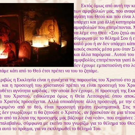
Εκτός όμως από αυτή την κ
των αμφιβολιών μας, που αναφ
αγάπη του Θεού και που είναι 
υπάρχει και μια άλλη κατηγορί
αμφιβολιών που επιτρέπονται.
να λέμε στο Θεό: «Σου ζητώ αυτ
σύμφωνο με το θέλημά Σου ή εί
καλό μου ή αν δεν υπάρχει κάπ
κακός σκοπός μέσα μου όταν Σ
και άλλα παρόμοια . Αυτού του 
αμφιβολίες επιτρέπονται γιατί 
δεν έχουμε εμπιστοσύνη στο λ
τάμε κάτι από το Θεό έτσι πρέπει να του το ζητάμε.
ώς η Εκκλησία είναι η συνέχεια της παρουσίας του Χριστού στο χ
ι και η προσευχή του χριστιανού πρέπει να είναι προσευχή του Χρι
θέτει αγνότητα καρδιάς , την οποία δεν έχουμε. Η προσευχή της Εκκ
 του Χριστού, ειδικώτερα όμως η Θεία Λειτουργία, όπου αποκλ
 ο Χριστός προσεύχεται. Αλλά οποιαδήποτε άλλη προσευχή, με την 
κριμένο από το θεό, είναι προσευχή γεμάτη ερωτηματικά. Στις π
 δεν γνωρίζουμε τι θα ζητούσε ο Χριστός , αν βρισκόταν σε μια τέτοι
ριν από τα λόγια της προσευχής μας βάζουμε ένα «εάν», που σημαίνει
ταλαβαίνω, σύμφωνα με εκείνο που γνωρίζω για το θέλημα του Θεο
σι αυτό το πράγμα, για να εκπληρωθεί το θέλημά Του.