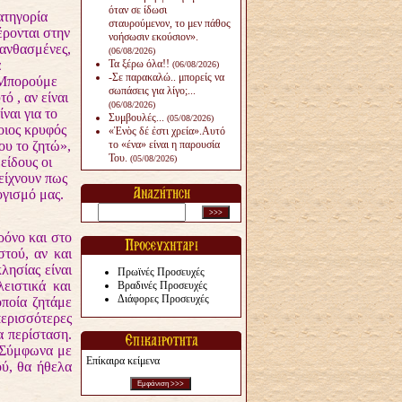
όταν σε ίδωσι
ατηγορία
σταυρούμενον, το μεν πάθος
έρονται στην
νοήσωσιν εκούσιον».
λανθασμένες,
(06/08/2026)
α
Τα ξέρω όλα!!
(06/08/2026)
-Σε παρακαλώ.. μπορείς να
 Μπορούμε
σωπάσεις για λίγο;...
ό , αν είναι
(06/08/2026)
ναι για το
Συμβουλές...
(05/08/2026)
οιος κρυφός
«Ἑνὸς δέ ἐστι χρεία».Αυτό
ου το ζητώ»,
το «ένα» είναι η παρουσία
Του.
(05/08/2026)
είδους οι
δείχνουν πως
ογισμό μας.
ρόνο και στο
στού, αν και
λησίας είναι
Πρωϊνές Προσευχές
ειστικά και
Βραδινές Προσευχές
Διάφορες Προσευχές
οποία ζητάμε
ερισσότερες
α περίσταση.
: Σύμφωνα με
Επίκαιρα κείμενα
ύ, θα ήθελα