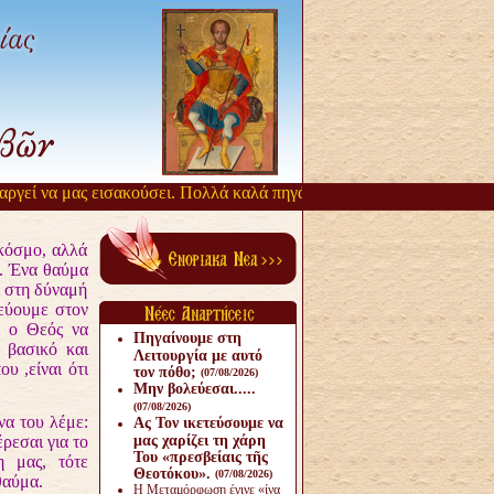
ί να μας εισακούσει. Πολλά καλά πηγάζουν, από την αργοπορία αυτή.
κόσμο, αλλά
ύ. Ένα θαύμα
ι στη δύναμή
εύουμε στον
ε ο Θεός να
Πηγαίνουμε στη
ο βασικό και
Λειτουργία με αυτό
υ ,είναι ότι
τον πόθο;
(07/08/2026)
Μην βολεύεσαι.....
(07/08/2026)
α του λέμε:
Ας Τον ικετεύσουμε να
ρεσαι για το
μας χαρίζει τη χάρη
Του «πρεσβείαις τῆς
η μας, τότε
Θεοτόκου».
(07/08/2026)
θαύμα.
Η Μεταμόρφωση έγινε «ίνα