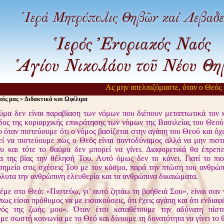
Ας μην απελπιζόμαστε, όταν ο Θεός αργε
ός μας
»
Διδακτικά και Ωφέλιμα
δεν είναι παραβίαση των νόμων που διέπουν μεταπτωτικά τον 
οδος της κυριαρχικής επικράτησης των νόμων της Βασιλείας του Θεο
ο όταν πιστεύουμε ότι ο νόμος βασίζεται στην αγάπη του Θεού και όχ
ί να πιστεύουμε πως ο Θεός είναι παντοδύναμος αλλά να μην πιστ
υ και τότε το θαύμα δεν μπορεί να γίνει. Διαφορετικά θα έπρεπ
ια της βίας την θέλησή Του. Αυτό όμως δεν το κάνει. Γιατί το πι
σημείο στις σχέσεις Του με τον κόσμο, παρά την πτώση του ανθρώπο
όλυτα την ανθρώπινη ελευθερία και τα ανθρώπινα δικαιώματα.
στο Θεό: «Πιστεύω, γι’ αυτό ζητάω τη βοήθειά Σου», είναι σαν ν
ως είσαι πρόθυμος να με εισακούσεις, ότι έχεις αγάπη και ότι ενδιαφέ
νός της ζωής μου». Όταν έτσι καταθέτουμε την αδύνατη πίστ
ε σωστή κοινωνία με το Θεό και δίνουμε τη δυνατότητα να γίνει το 