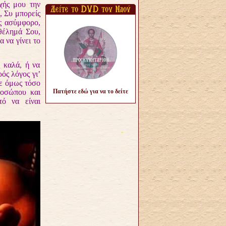
χής μου την
, Συ μπορείς
ες ασύμφορο,
 θέλημά Σου,
 να γίνει το
 καλά, ή να
ός λόγος γι’
με όμως τόσο
ροσώπου και
Πατήστε εδώ για να το δείτε
τό να είναι