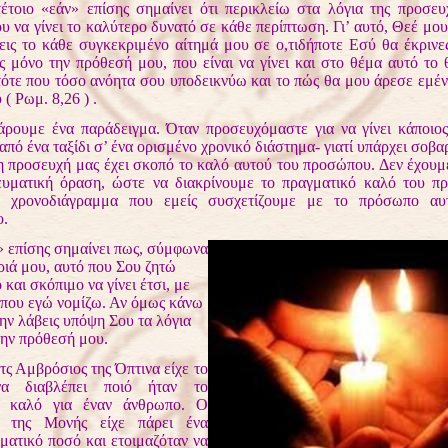
ο «εάν» επίσης σημαίνει ότι περικλείω στα λόγια της προσευ
υ να γίνει το καλύτερο δυνατό σε κάθε περίπτωση. Γι’ αυτό, Θεέ μου
εις το κάθε συγκεκριμένο αίτημά μου σε ο,τιδήποτε Εσύ θα έκριν
ς μόνο την πρόθεσή μου, που είναι να γίνει και στο θέμα αυτό το
τότε που τόσο ανόητα σου υποδεικνύω και το πώς θα μου άρεσε εμένα
( Ρωμ. 8,26 ) .
ε ένα παράδειγμα. Όταν προσευχόμαστε για να γίνει κάποιος
από ένα ταξίδι σ’ ένα ορισμένο χρονικό διάστημα- γιατί υπάρχει σοβαρ
 η προσευχή μας έχει σκοπό το καλό αυτού του προσώπου. Δεν έχου
υματική όραση, ώστε να διακρίνουμε το πραγματικό καλό του π
ο χρονοδιάγραμμα που εμείς συσχετίζουμε με το πρόσωπο αυ
.
» επίσης σημαίνει πως, σύμφωνα
ριά μου, αυτό που Σου ζητώ
 και σκόπιμο να γίνει έτσι, με
, που εγώ νομίζω. Αν όμως κάνω
ην λάβεις υπόψη Σου τα λόγια
την πρόθεσή μου.
Αμβρόσιος της Όπτινα είχε το
να διαβλέπει ποιό ήταν το
ό καλό για έναν άνθρωπο. Ο
ς της Μονής είχε πάρει ένα
ματικό ποσό και ετοιμαζόταν να