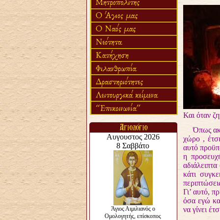
Και όταν ζη
Όπως ακριβ
χώρο , έτσ
αυτό προϋπο
η προσευχή
αδιάλειπτα
κάτι συγκε
περιπτώσεις
Γι’ αυτό, π
όσα εγώ κα
να γίνει έτ