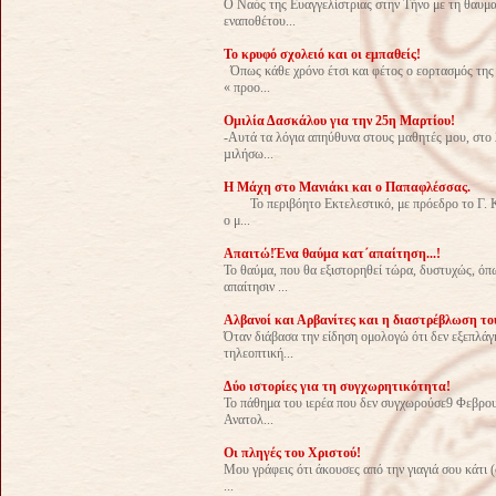
Ο Ναός της Ευαγγελίστριας στην Τήνο με τη θαυμ
εναποθέτου...
Το κρυφό σχολειό και οι εμπαθείς!
Όπως κάθε χρόνο έτσι και φέτος ο εορτασμός τη
« προο...
Οµιλία Δασκάλου για την 25η Μαρτίου!
-Αυτά τα λόγια απηύθυνα στους µαθητές µου, στο
µιλήσω...
Η Μάχη στο Μανιάκι και ο Παπαφλέσσας.
Το περιβόητο Εκτελεστικό, με πρόεδρο το Γ. Κ
ο μ...
Απαιτώ!Ένα θαύμα κατ΄απαίτηση...!
Το θαύμα, που θα εξιστορηθεί τώρα, δυστυχώς, όπω
απαίτησιν ...
Αλβανοί και Αρβανίτες και η διαστρέβλωση το
Όταν διάβασα την είδηση ομολογώ ότι δεν εξεπλάγ
τηλεοπτική...
Δύο ιστορίες για τη συγχωρητικότητα!
Το πάθημα του ιερέα που δεν συγχωρούσε9 Φεβρ
Ανατολ...
Οι πληγές του Χριστού!
Μου γράφεις ότι άκουσες από την γιαγιά σου κάτι (
...