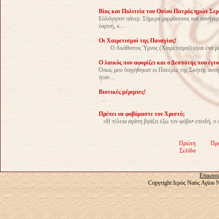
Bίος και Πολιτεία του Οσίου Πατρός ημών Σερ
Εὐλόγησον πάτερ. Σήμερα χαρμόσυνος καὶ πανήγυρι
ἐαρινή, κ...
Οι Χαιρετισμοί της Παναγίας!
Ο Ακάθιστος Ύμνος (Χαιρετισμοί) είναι ένα μεγάλ
O λαικός που αφορίζει και ο Δεσπότης που έγι
Όπως μου διηγήθηκαν οι Πατέρες της Σκήτης αυτής
ήταν ...
Bιοτικές μέριμνες!
...
Πρέπει να φοβόμαστε τον Χριστό;
«Η τέλεια αγάπη βγάζει έξω τον φόβο• επειδή, ο φό
Πρώτη
Πρ
Σελίδα
Επικοιν
Copyright Ιερός Ναός Αγίου 