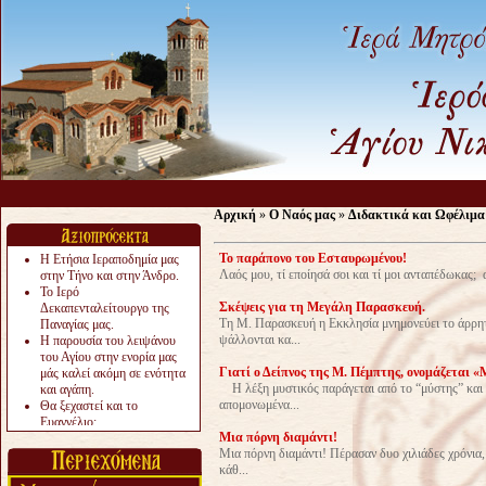
Αρχική
»
Ο Ναός μας
»
Διδακτικά και Ωφέλιμα
Το παράπονο του Εσταυρωμένου!
Η Ετήσια Ιεραποδημία μας
Λαός μου, τί εποίησά σοι και τί μοι ανταπέδωκας; α
στην Τήνο και στην Άνδρο.
Το Ιερό
Σκέψεις για τη Μεγάλη Παρασκευή.
Δεκαπενταλείτουργο της
Τη Μ. Παρασκευή η Εκκλησία μνημονεύει το άρρη
Παναγίας μας.
ψάλλονται κα...
Η παρουσία του λειψάνου
του Αγίου στην ενορία μας
Γιατί ο Δείπνος της Μ. Πέμπτης, ονομάζεται «
μάς καλεί ακόμη σε ενότητα
Η λέξη μυστικός παράγεται από το “μύστης” και α
και αγάπη.
απομονωμένα...
Θα ξεχαστεί και το
Ευαγγέλιο;
Μια πόρνη διαμάντι!
Το «αργότερα» γίνεται
Μια πόρνη διαμάντι! Πέρασαν δυο χιλιάδες χρόνια,
«πολύ αργά».
κάθ...
Ζητείται....