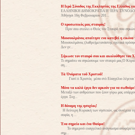
H Iερά Σύνοδος της Εκκλησίας της Ελλάδος για
ΕΛΛΗΝΙΚΗ ΔΗΜΟΚΡΑΤΙΑ Η ΙΕΡΑ ΣΥΝΟΔΟΣ Τ
Ἀθήνῃσι 16ῃ Φεβρουαρίου 201...
Ο προσωπικός μας σταυρός!
Πριν σου στείλει ο Θεός τον Σταυρό που σηκώνεις,
Μουσουλμάνος απαίτησε ενα κατεβεί η εικόνα 
Μουσουλμάνος (λαθρο)μετανάστης σχετικά πρόσφατα
Δεν γν...
Σήκωσε τον σταυρό σου και ακολούθησε τον Χ
Τι σημαίνει να σηκώσουμε τον σταυρό μας;Ό Κύριος
ση...
Τὰ Ὀνόματα τοῦ Χριστοῦ!
Γιατί ὁ Χριστὸς μέσα στὸ Εὐαγγέλιο λέγεται Ὁδ
Μόνο τα καλά έργα δεν αρκούν για να σωθούμε
Μεταξύ των ανθρώπων που ζουν γύρω μας υπάρχουν
έργα. Συχ...
Η δύναμη της ησυχίας!
Η δεύτερη Κυριακή των νηστειών, ως συνέχεια τη
σοφία, η ...
Ένα σημείο και ένα Θαύμα!
Το σημερινό ευαγγελικό ανάγνωσμα αναφέρεται σ
σημ...