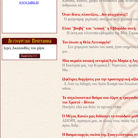
Κάποιος, κάποτε, βρήκε το κουκούλι μιας πεταλού
άνθρωπος κά...
Όταν δίνεις πλουτίζεις…δεν φτωχαίνεις!!
Ο φούρναρης γκρίνιαζε συνέχεια στην γυναίκα του 
Eίναι ''βουβή'' και ''κουφή'' η Εβδομάδα αυτή;
H έκτη και τελευταία εβδομάδα της Μεγ. Σαρακοστ
Τον έσωσε η Θεία Λειτουργία!
Στο χειμερινό παλάτι του πασά, ήταν υπηρέτες δυ
Ιερές Ακολουθίες του μήνα
γυν...
Μια ακραία οσιακή ιστορία(Aγία Μαρία η Αιγ
Η Εκκλησία μας, την Κυριακή Ε’ Νηστειών, προβάλλ
Μα...
Ωφέλιμες διηγήσεις για την προσευχητική αξί
. Α.Από τις διδαχές του Αγίου Κοσμά του Αιτωλού.
κάποι...
Το συγκλονιστικό θαύμα που έζησε η τραγουδί
τον Χριστό – Βίντεο
Πατήστε εδώ και δείτε το σχετικό video.
Ό Μέγας Κανών μας διδάσκει το σπουδαίο μάθ
ΑΠΟΨΕ, αγαπητοί μου, σε όλους τους ναούς της 
άγιος Ανδρ...
Η θαυματουργός εικόνα της Ευαγγελίστριας στ