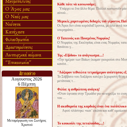
Κάθε πότε νὰ κοινωνοῦμε;
Ὑπάρχει κι ἕνα ἄλλο θέμα: Πολλοὶ κοινωνοῦν μία 
αὐτοὺ...
Μερικές χαριτωμένες διδαχές τοῦ γέροντος Παΐ
Oι Άγιοι δεν είναι κορόιδαΓέροντα, με όλα αυτά πο
υπερηφάνει...
Ο Ταπεινός και Πονεμένος Νυμφίος!
O Νυμφίος της Eκκλησίας είναι ενας Νυμφίος ταπε
θανάτου γ...
Της «Εξόδου» το ανάγνωσμα....!
«Την ημέραν των Βαϊων έκαμαν γιουρούσι στο Μισολ
κανόνι...
''Λάζαρον τεθνεώτα τετραήμερον ανέστησας εξ Ά
Το Σάββατο του Λαζάρου κατέχει ξεχωριστή θέση σ
μετάνοιας τ...
Φιλία: η ανθρώπινη ανάγκη!
«Όταν έφτασα στην Τρωάδα για να κηρύξω το ευαγγέ
του ...
Η ακαθαρσία της καρδιάς είναι ένα πολύπλοκο
Αφού πλάστηκε «κατ’ εικόνα και καθ’ ομοίωσιν το
...
To κουκούλι της πεταλούδας....!