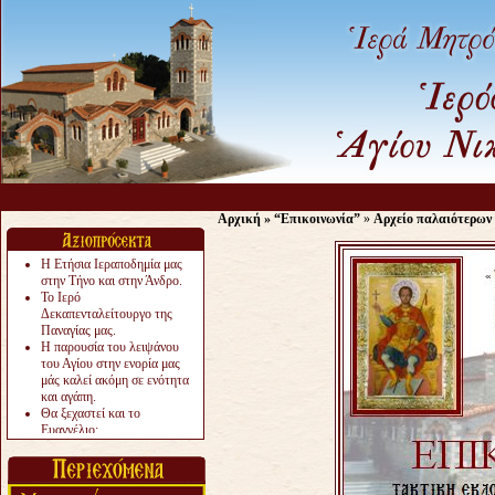
Αρχική
»
“Επικοινωνία”
»
Αρχείο παλαιότερων
Η Ετήσια Ιεραποδημία μας
στην Τήνο και στην Άνδρο.
Το Ιερό
Δεκαπενταλείτουργο της
Παναγίας μας.
Η παρουσία του λειψάνου
του Αγίου στην ενορία μας
μάς καλεί ακόμη σε ενότητα
και αγάπη.
Θα ξεχαστεί και το
Ευαγγέλιο;
Το «αργότερα» γίνεται
«πολύ αργά».
Ζητείται....