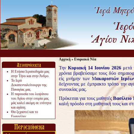
Αρχική
»
Ενοριακά Νέα
Την
Κυριακή 14 Ιουνίου 2026
μετά 
Η Ετήσια Ιεραποδημία μας
χρόνια βραβεύσαμε τους δύο σημαιο
στην Τήνο και στην Άνδρο.
είς μνήμην των Μ
ακαριστών Ιερέω
Το Ιερό
δείχνοντας με έμπρακτο τρόπο την αγά
Δεκαπενταλείτουργο της
συνοικίας μας.
Παναγίας μας.
Η παρουσία του λειψάνου
Πρόκειται για τους μαθητές
Βασίλειο
του Αγίου στην ενορία μας
μάς καλεί ακόμη σε ενότητα
καλή πρόοδο στη μαθητική τους και σ
και αγάπη.
Θα ξεχαστεί και το
Ευαγγέλιο;
Το «αργότερα» γίνεται
«πολύ αργά».
Ζητείται....