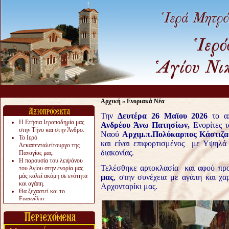
Αρχική
»
Ενοριακά Νέα
Την
Δευτέρα 26 Μαϊου 2026
το α
Η Ετήσια Ιεραποδημία μας
Ανδρέου Άνω
Πατησίων,
Ενορίτες τ
στην Τήνο και στην Άνδρο.
Ναού
Αρχιμ.π.Πολύκαρπος Κάστιζ
Το Ιερό
και είναι επιφορτισμένος με Υψηλά 
Δεκαπενταλείτουργο της
διακονίας.
Παναγίας μας.
Η παρουσία του λειψάνου
Τελέσθηκε αρτοκλασία και αφού πρ
του Αγίου στην ενορία μας
μάς καλεί ακόμη σε ενότητα
μας
, στην συνέχεια με αγάπη και χα
και αγάπη.
Αρχονταρίκι μας.
Θα ξεχαστεί και το
Ευαγγέλιο;
Το «αργότερα» γίνεται
«πολύ αργά».
Ζητείται....