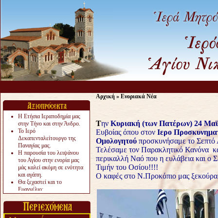
Αρχική
»
Ενοριακά Νέα
Η Ετήσια Ιεραποδημία μας
Τ
ην
Κυριακή (των Πατέρων) 24 Μα
στην Τήνο και στην Άνδρο.
Το Ιερό
Ευβοίας όπου στον
Ιερο Προσκυνηματ
Δεκαπενταλείτουργο της
Ομολογητού
προσκυνήσαμε το Σεπτό 
Παναγίας μας.
Τελέσαμε τον Παρακλητικό Κανόνα κα
Η παρουσία του λειψάνου
περικαλλή Ναό που η ευλάβεια και ο Σ
του Αγίου στην ενορία μας
Τιμήν του Οσίου!!!!
μάς καλεί ακόμη σε ενότητα
και αγάπη.
Ο καφές στο Ν.Προκόπιο μας ξεκούρασε
Θα ξεχαστεί και το
Ευαγγέλιο;
Το «αργότερα» γίνεται
«πολύ αργά».
Ζητείται....