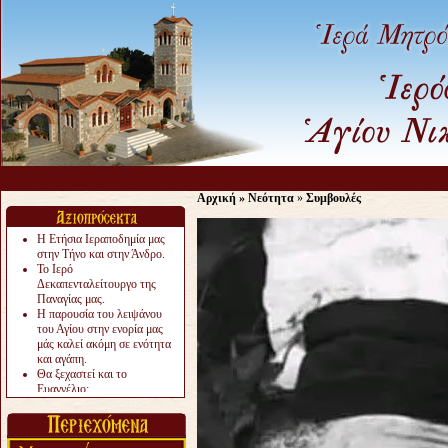
Αρχική
»
Νεότητα
»
Συμβουλές
Η Ετήσια Ιεραποδημία μας
στην Τήνο και στην Άνδρο.
Το Ιερό
Δεκαπενταλείτουργο της
Παναγίας μας.
Η παρουσία του λειψάνου
του Αγίου στην ενορία μας
μάς καλεί ακόμη σε ενότητα
και αγάπη.
Θα ξεχαστεί και το
Ευαγγέλιο;
Το «αργότερα» γίνεται
«πολύ αργά».
Ζητείται....