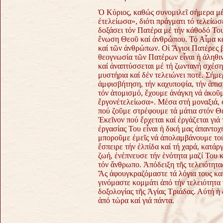
Ὁ Κύριος, καθώς συνομιλεῖ σήμερα μέ
ἐτελείωσα», διότι πράγματι τό τελείωσ
δοξάσει τόν Πατέρα μέ τήν κάθοδό Του
ἕνωση Θεοῦ καί ἀνθρώπου. Τό Αἷμα κα
καί τῶν ἀνθρώπων. Οἱ Ἅγιοι Πατέρες 
θεογνωσία τῶν Πατέρων εἶναι ἡ ἀληθιν
καί ἀναπτύσσεται μέ τή ζωντανή σχέση
μυστήρια καί δέν τελειώνει ποτέ. Σήμ
ἀμφισβήτηση, τήν καχυποψία, τήν ἀπιστ
τόν ἀτομισμό, ἔχουμε ἀνάγκη νά ἀκοῦμ
ἔργονἐτελείωσα». Μέσα στή μοναξιά, 
πού ζοῦμε στρέφουμε τά μάτια στόν 
Ἐκεῖνον πού ἔρχεται καί ἐργάζεται γι
ἐργασίας Του εἶναι ἡ δική μας ἀπαντο
μποροῦμε ἐμεῖς νά ἀπολαμβάνουμε τού
ἔσπειρε τήν ἐλπίδα καί τή χαρά, κατάρ
ζωή, ἐνέπνευσε τήν ἑνότητα μαζί Του 
τόν ἄνθρωπο. Ἀπόδειξη τῆς τελειότητα
Ἄς ἀφουγκραζόμαστε τά λόγια τους καί 
γινόμαστε κομμάτι ἀπό τήν τελειότητα 
δοξολογίας τῆς Ἁγίας Τριάδας. Αὐτή ἡ 
ἀπό τώρα καί γιά πάντα.