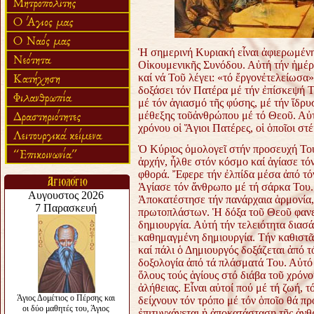
Ἡ σημερινή Κυριακή εἶναι ἀφιερωμένη
Οἰκουμενικῆς Συνόδου. Αὐτή τήν ἡμέρ
καί νά Τοῦ λέγει: «τό ἔργονἐτελείωσα
δοξάσει τόν Πατέρα μέ τήν ἐπίσκεψή 
μέ τόν ἁγιασμό τῆς φύσης, μέ τήν ἵδρυ
μέθεξης τοῦἀνθρώπου μέ τό Θεοῦ. Αὐτ
χρόνου οἱ Ἅγιοι Πατέρες, οἱ ὁποῖοι στ
Ὁ Κύριος ὁμολογεῖ στήν προσευχή Του 
ἀρχήν, ἦλθε στόν κόσμο καί ἁγίασε τ
φθορά. Ἔφερε τήν ἐλπίδα μέσα ἀπό τόν
Ἁγίασε τόν ἄνθρωπο μέ τή σάρκα Του.
Ἀποκατέστησε τήν πανάρχαια ἁρμονία,
πρωτοπλάστων. Ἡ δόξα τοῦ Θεοῦ φανε
δημιουργία. Αὐτή τήν τελειότητα διασ
καθημαγμένη δημιουργία. Τήν καθιστᾶ
καί πάλι ὁ Δημιουργός δοξάζεται ἀπό 
δοξολογία ἀπό τά πλάσματά Του. Αὐτό 
ὅλους τούς ἁγίους στό διάβα τοῦ χρόνο
ἀλήθειας. Εἶναι αὐτοί πού μέ τή ζωή, τ
δείχνουν τόν τρόπο μέ τόν ὁποῖο θά π
ἐπιτυγχάνεται ἡ ἀποκατάσταση τῆς ἀνθ