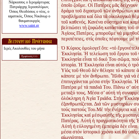
ὁποῖο ζοῦμε. Οἱ Πατέρες μᾶς δείχνουν
δράμα τοῦ διχασμοῦ τῶν ἀνθρώπων καί
προβλήματα καί ὅλα τά οἰκολογικά θέ
τοῦ καθενός. Κανένα σύστημα καί καμ
βελτιώσει τή ζοφώδη κατάσταση τοῦ 
Ἁγίους Πατέρες, μποροῦμε νά μιμηθοῦ
περιπέτειες, στίς ὁποῖες πέφτουμε μέ 
Ὁ Κύριος ὁμολογεῖ ὅτι: «τό ἔργονἐτελε
Ιερές Ακολουθίες του μήνα
Ἐκκλησία. Ἡ τελείωση τοῦ ἔργου τοῦ
Ἐκκλησία εἶναι τό δικό Του σῶμα, πο
ἱστορία. Ἡ Ἐκκλησία εἶναι αὐτός ὁ τ
Υἱός τοῦ Θεοῦ δέν θέλησε τό κάποτε ἀ
κάποτε μέ τόν ἄνθρωπο. Ἦλθε γιά νά ἑ
ἐπιτυγχάνεται μέσα στήν Ἐκκλησία. Ἡ 
Πατέρα μέ τά παιδιά Του. Πάνω σ’ αὐτή
μεταξύ τους. Μέσα σ’ αὐτή τή συναρμογ
ὁλόκληρη ἡ Ἁγία Τριάδα. Στήν Ἐκκλησί
ἐξανθρωπίζεται. Διά τῶν μυστηρίων συ
τούς πιστούς Του.Μέ τήν ἐνέργεια καί
Ἐκκλησίας καί μέσῳαὐτῆς τῆς μυσταγω
Πατέρας. Αὐτή ἡ πραγματικότητα τῆς Ἐ
Αὐτή ἡ εὐλογημένη ἐμπειρία δέν εἶναι
μέσα στόν ἱστορικό χρόνο καί θά ὑπάρ
αἰωνιότητα.