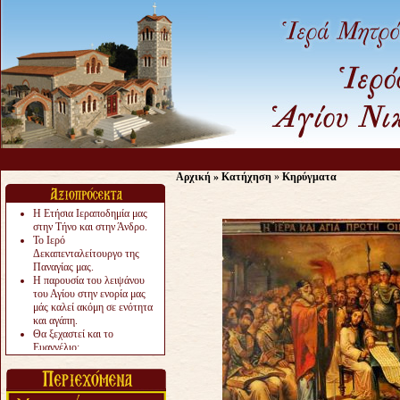
Αρχική
»
Κατήχηση
»
Κηρύγματα
Η Ετήσια Ιεραποδημία μας
στην Τήνο και στην Άνδρο.
Το Ιερό
Δεκαπενταλείτουργο της
Παναγίας μας.
Η παρουσία του λειψάνου
του Αγίου στην ενορία μας
μάς καλεί ακόμη σε ενότητα
και αγάπη.
Θα ξεχαστεί και το
Ευαγγέλιο;
Το «αργότερα» γίνεται
«πολύ αργά».
Ζητείται....