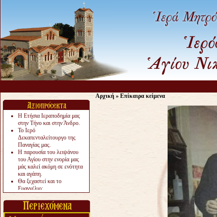
Αρχική
»
Επίκαιρα κείμενα
Η Ετήσια Ιεραποδημία μας
στην Τήνο και στην Άνδρο.
Το Ιερό
Δεκαπενταλείτουργο της
Παναγίας μας.
Η παρουσία του λειψάνου
του Αγίου στην ενορία μας
μάς καλεί ακόμη σε ενότητα
και αγάπη.
Θα ξεχαστεί και το
Ευαγγέλιο;
Το «αργότερα» γίνεται
«πολύ αργά».
Ζητείται....