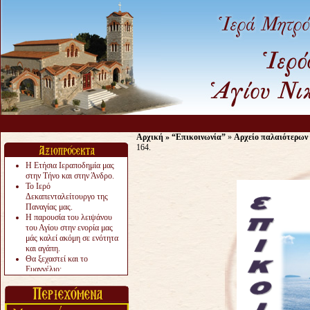
Αρχική
»
“Επικοινωνία”
»
Αρχείο παλαιότερων
164.
Η Ετήσια Ιεραποδημία μας
στην Τήνο και στην Άνδρο.
Το Ιερό
Δεκαπενταλείτουργο της
Παναγίας μας.
Η παρουσία του λειψάνου
του Αγίου στην ενορία μας
μάς καλεί ακόμη σε ενότητα
και αγάπη.
Θα ξεχαστεί και το
Ευαγγέλιο;
Το «αργότερα» γίνεται
«πολύ αργά».
Ζητείται....