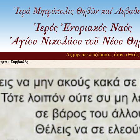
Ας μην απελπιζόμαστε, όταν ο Θεός αργ
τητα
»
Συμβουλές