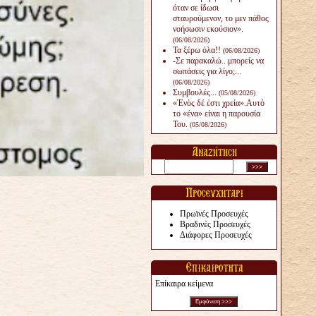
όταν σε ίδωσι
σταυρούμενον, το μεν πάθος
νοήσωσιν εκούσιον».
(06/08/2026)
Τα ξέρω όλα!!
(06/08/2026)
-Σε παρακαλώ.. μπορείς να
σωπάσεις για λίγο;...
(06/08/2026)
Συμβουλές...
(05/08/2026)
«Ἑνὸς δέ ἐστι χρεία».Αυτό
το «ένα» είναι η παρουσία
Του.
(05/08/2026)
Πρωϊνές Προσευχές
Βραδινές Προσευχές
Διάφορες Προσευχές
Επίκαιρα κείμενα