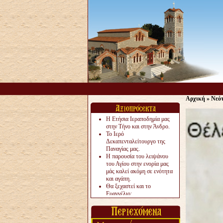
Αρχική
»
Νεό
Η Ετήσια Ιεραποδημία μας
στην Τήνο και στην Άνδρο.
Το Ιερό
Δεκαπενταλείτουργο της
Παναγίας μας.
Η παρουσία του λειψάνου
του Αγίου στην ενορία μας
μάς καλεί ακόμη σε ενότητα
και αγάπη.
Θα ξεχαστεί και το
Ευαγγέλιο;
Το «αργότερα» γίνεται
«πολύ αργά».
Ζητείται....