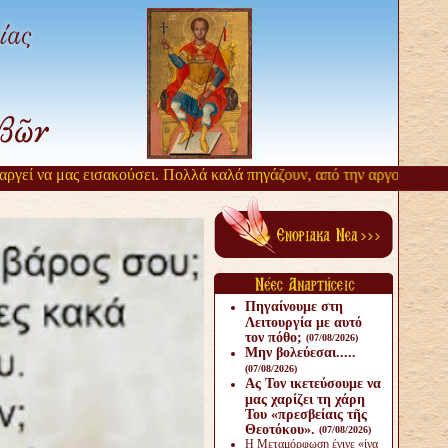
εί να μας εισακούσει. Πολλά καλά πηγάζουν, από την αργοπορία αυτή
Πηγαίνουμε στη
Λειτουργία με αυτό
τον πόθο;
(07/08/2026)
Μην βολεύεσαι.....
(07/08/2026)
Ας Τον ικετεύσουμε να
μας χαρίζει τη χάρη
Του «πρεσβείαις τῆς
Θεοτόκου».
(07/08/2026)
Η Μεταμόρφωση έγινε «ίνα