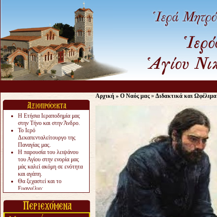
Αρχική
»
Ο Ναός μας
»
Διδακτικά και Ωφέλιμα
Η Ετήσια Ιεραποδημία μας
στην Τήνο και στην Άνδρο.
Το Ιερό
Δεκαπενταλείτουργο της
Παναγίας μας.
Η παρουσία του λειψάνου
του Αγίου στην ενορία μας
μάς καλεί ακόμη σε ενότητα
και αγάπη.
Θα ξεχαστεί και το
Ευαγγέλιο;
Το «αργότερα» γίνεται
«πολύ αργά».
Ζητείται....