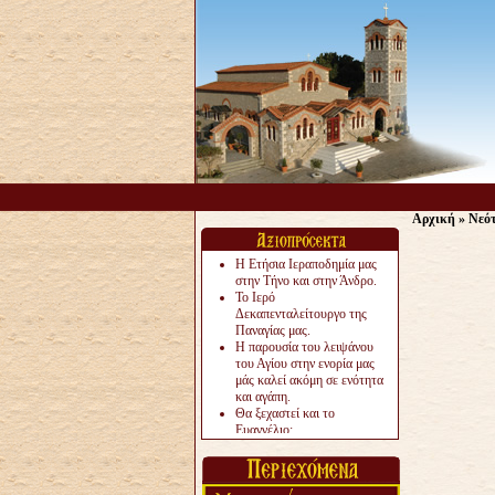
Αρχική
»
Νεό
Η Ετήσια Ιεραποδημία μας
στην Τήνο και στην Άνδρο.
Το Ιερό
Δεκαπενταλείτουργο της
Παναγίας μας.
Η παρουσία του λειψάνου
του Αγίου στην ενορία μας
μάς καλεί ακόμη σε ενότητα
και αγάπη.
Θα ξεχαστεί και το
Ευαγγέλιο;
Το «αργότερα» γίνεται
«πολύ αργά».
Ζητείται....