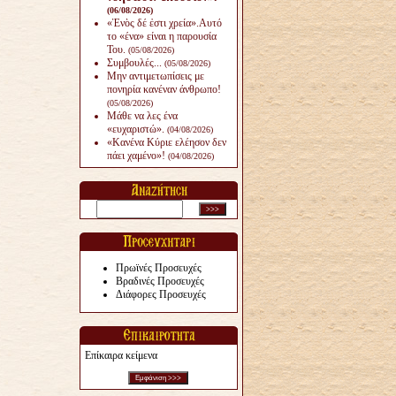
(06/08/2026)
«Ἑνὸς δέ ἐστι χρεία».Αυτό
το «ένα» είναι η παρουσία
Του.
(05/08/2026)
Συμβουλές...
(05/08/2026)
Μην αντιμετωπίσεις με
πονηρία κανέναν άνθρω­πο!
(05/08/2026)
Μάθε να λες ένα
«ευχαριστώ».
(04/08/2026)
«Κανένα Κύριε ελέησον δεν
πάει χαμένο»!
(04/08/2026)
Πρωϊνές Προσευχές
Βραδινές Προσευχές
Διάφορες Προσευχές
Επίκαιρα κείμενα