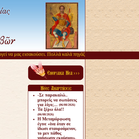
ί να μας εισακούσει. Πολλά καλά πηγάζουν, από την αργοπορία αυτή.
-Σε παρακαλώ..
μπορείς να σωπάσεις
για λίγο;...
(06/08/2026)
Τα ξέρω όλα!!
(06/08/2026)
Η Μεταμόρφωση
έγινε «ίνα όταν σε
ίδωσι σταυρούμενον,
το μεν πάθος
νοήσωσιν εκούσιον».