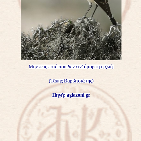
Μην πεις ποτέ σου
δεν ειν’ όμορφη η ζωή.
(Τάκης Βαρβιτσιώτης)
Πηγή:
agiazoni.gr