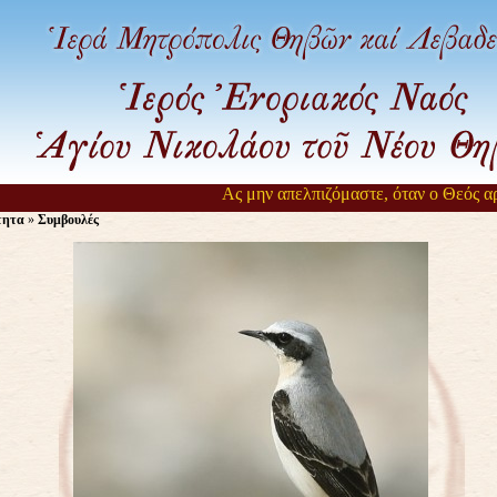
Ας μην απελπιζόμαστε, όταν ο Θεός αργε
τητα
»
Συμβουλές